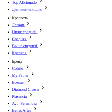
Top Aficionado
Для начинающих
Крепость
Легкая
Ниже средней
Средняя
Выше средней
Крепкая
Бренд
Cohiba
My Father
Bossner
Diamond Crown
Plasencia
A. J. Fernandez
Bellas Artes