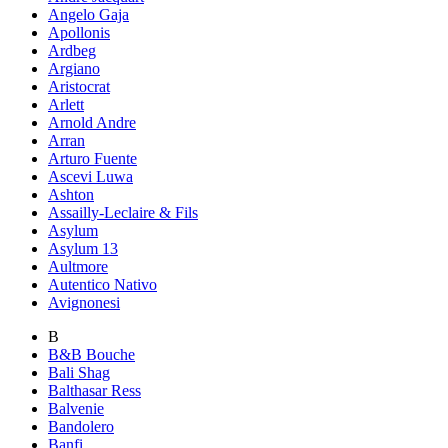
Angelo Gaja
Apollonis
Ardbeg
Argiano
Aristocrat
Arlett
Arnold Andre
Arran
Arturo Fuente
Ascevi Luwa
Ashton
Assailly-Leclaire & Fils
Asylum
Asylum 13
Aultmore
Autentico Nativo
Avignonesi
B
B&B Bouche
Bali Shag
Balthasar Ress
Balvenie
Bandolero
Banfi