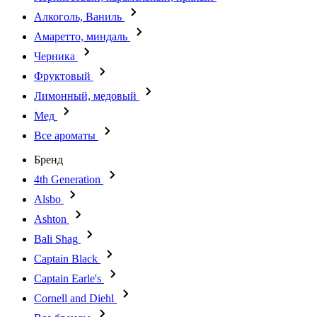
Алкоголь, Ваниль
Амаретто, миндаль
Черника
Фруктовый
Лимонный, медовый
Мед
Все ароматы
Бренд
4th Generation
Alsbo
Ashton
Bali Shag
Captain Black
Captain Earle's
Cornell and Diehl