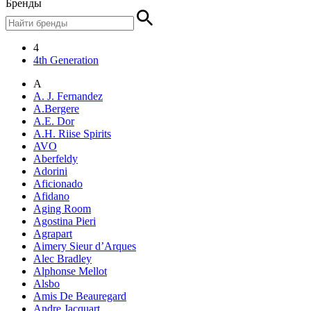
Бренды
4
4th Generation
A
A. J. Fernandez
A.Bergere
A.E. Dor
A.H. Riise Spirits
AVO
Aberfeldy
Adorini
Aficionado
Afidano
Aging Room
Agostina Pieri
Agrapart
Aimery Sieur d’Arques
Alec Bradley
Alphonse Mellot
Alsbo
Amis De Beauregard
Andre Jacquart