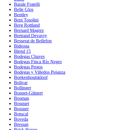
Barale Fratelli
Belle Glos
Bentley
Bepi Tosolini
Berg Rottland
Bernard Magrez
Bertrand Devavry
Besserat de Bellefon
Bideona
Blend 15
Bodegas Chaves
Bodegas Finca Río Negro
Bodegas Protos
Bodegas y Viñedos Pujanza
Boekenhoutskloof
Bolivar
Bollinger
Bonnet-Gilmert
Bosman
Bosquet
Bossner
Botucal
Boveda
Bressan
Brick House