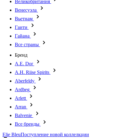
Великобритания
Венесуэла
Вьетнам
Гаити
Гайана
Все страны
Бренд
A.E. Dor
A.H. Riise Spirits
Aberfeldy
Ardbeg
Arlett
Arran
Balvenie
Все бренды
Elie Bleu
Поступление новой коллелкции