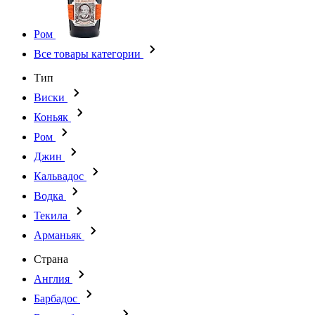
Ром
Все товары категории
Тип
Виски
Коньяк
Ром
Джин
Кальвадос
Водка
Текила
Арманьяк
Страна
Англия
Барбадос