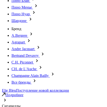
Пино Блан
Пино Менье
Пино Нуар
Шардоне
Бренд
A.Bergere
Agrapart
Andre Jacquart
Bertrand Devavry
C.H. Piconnet
CH. de L'Auche
Champagne Alain Bailly
Все бренды
Elie Bleu
Поступление новой коллелкции
Подробнее
Сигариллы