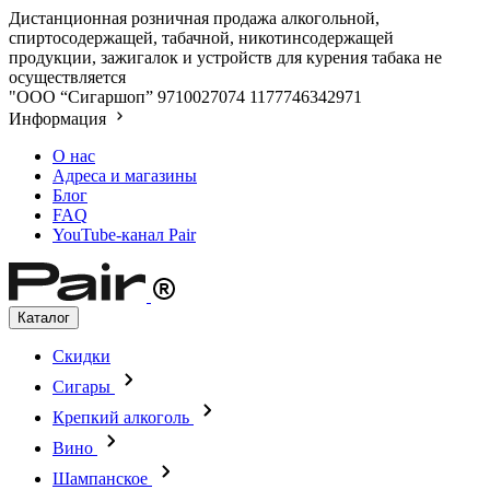
Дистанционная розничная продажа алкогольной,
спиртосодержащей, табачной, никотинсодержащей
продукции, зажигалок и устройств для курения табака не
осуществляется
"ООО “Сигаршоп”
9710027074
1177746342971
Информация
О нас
Адреса и магазины
Блог
FAQ
YouTube-канал Pair
Каталог
Скидки
Сигары
Крепкий алкоголь
Вино
Шампанское