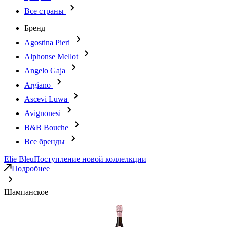
Все страны
Бренд
Agostina Pieri
Alphonse Mellot
Angelo Gaja
Argiano
Ascevi Luwa
Avignonesi
B&B Bouche
Все бренды
Elie Bleu
Поступление новой коллелкции
Подробнее
Шампанское