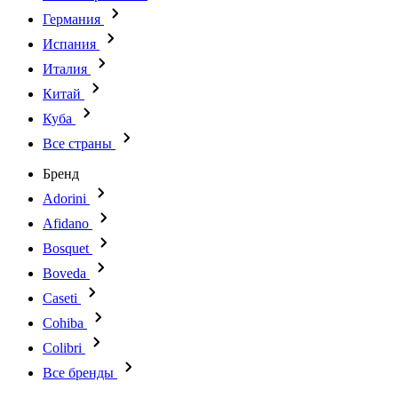
Германия
Испания
Италия
Китай
Куба
Все страны
Бренд
Adorini
Afidano
Bosquet
Boveda
Caseti
Cohiba
Colibri
Все бренды