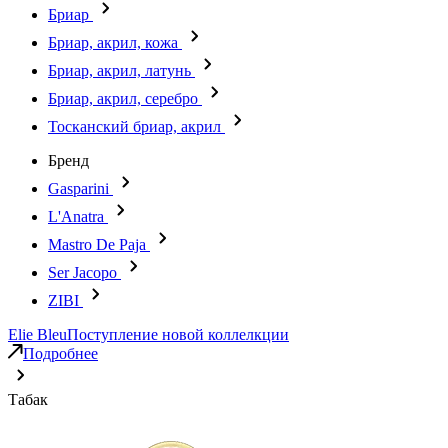
Бриар
Бриар, акрил, кожа
Бриар, акрил, латунь
Бриар, акрил, серебро
Тосканский бриар, акрил
Бренд
Gasparini
L'Anatra
Mastro De Paja
Ser Jacopo
ZIBI
Elie Bleu
Поступление новой коллелкции
Подробнее
Табак