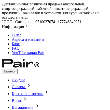
Дистанционная розничная продажа алкогольной,
спиртосодержащей, табачной, никотинсодержащей
продукции, зажигалок и устройств для курения табака не
осуществляется
"ООО “Сигаршоп”
9710027074
1177746342971
Информация
О нас
Адреса и магазины
Блог
FAQ
YouTube-канал Pair
Каталог
Скидки
Сигары
Крепкий алкоголь
Вино
Шампанское