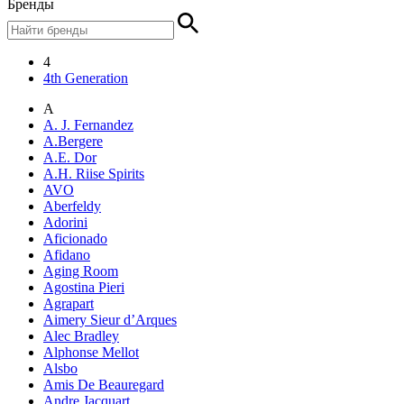
Бренды
4
4th Generation
A
A. J. Fernandez
A.Bergere
A.E. Dor
A.H. Riise Spirits
AVO
Aberfeldy
Adorini
Aficionado
Afidano
Aging Room
Agostina Pieri
Agrapart
Aimery Sieur d’Arques
Alec Bradley
Alphonse Mellot
Alsbo
Amis De Beauregard
Andre Jacquart