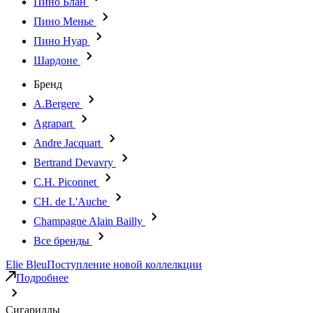
Пино Блан
Пино Менье
Пино Нуар
Шардоне
Бренд
A.Bergere
Agrapart
Andre Jacquart
Bertrand Devavry
C.H. Piconnet
CH. de L'Auche
Champagne Alain Bailly
Все бренды
Elie Bleu
Поступление новой коллелкции
Подробнее
Сигариллы