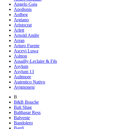
Angelo Gaja
Apollonis
Ardbeg
Argiano
Aristocrat
Arlett
Arnold Andre
Arran
Arturo Fuente
Ascevi Luwa
Ashton
Assailly-Leclaire & Fils
Asylum
Asylum 13
Aultmore
Autentico Nativo
Avignonesi
B
B&B Bouche
Bali Shag
Balthasar Ress
Balvenie
Bandolero
Banfi