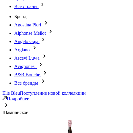
Все страны
Бренд
Agostina Pieri
Alphonse Mellot
Angelo Gaja
Argiano
Ascevi Luwa
Avignonesi
B&B Bouche
Все бренды
Elie Bleu
Поступление новой коллелкции
Подробнее
Шампанское