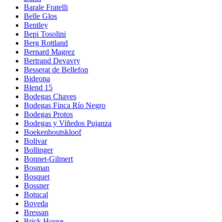
Barale Fratelli
Belle Glos
Bentley
Bepi Tosolini
Berg Rottland
Bernard Magrez
Bertrand Devavry
Besserat de Bellefon
Bideona
Blend 15
Bodegas Chaves
Bodegas Finca Río Negro
Bodegas Protos
Bodegas y Viñedos Pujanza
Boekenhoutskloof
Bolivar
Bollinger
Bonnet-Gilmert
Bosman
Bosquet
Bossner
Botucal
Boveda
Bressan
Brick House