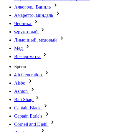
Алкоголь, Ваниль
Амаретто, миндаль
Черника
Фруктовый
Лимонный, медовый
Мед
Все ароматы
Бренд
4th Generation
Alsbo
Ashton
Bali Shag
Captain Black
Captain Earle's
Cornell and Diehl