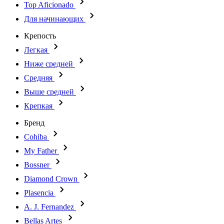
Top Aficionado
Для начинающих
Крепость
Легкая
Ниже средней
Средняя
Выше средней
Крепкая
Бренд
Cohiba
My Father
Bossner
Diamond Crown
Plasencia
A. J. Fernandez
Bellas Artes