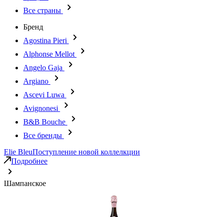
Все страны
Бренд
Agostina Pieri
Alphonse Mellot
Angelo Gaja
Argiano
Ascevi Luwa
Avignonesi
B&B Bouche
Все бренды
Elie Bleu
Поступление новой коллелкции
Подробнее
Шампанское