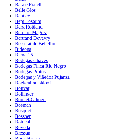
Barale Fratelli
Belle Glos
Bentley
Bepi Tosolini
Berg Rottland
Bernard Magrez
Bertrand Devavry
Besserat de Bellefon
Bideona
Blend 15
Bodegas Chaves
Bodegas Finca Río Negro
Bodegas Protos
Bodegas y Viñedos Pujanza
Boekenhoutskloof
Bolivar
Bollinger
Bonnet-Gilmert
Bosman
Bosquet
Bossner
Botucal
Boveda
Bressan
Brick House