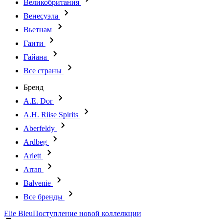
Великобритания
Венесуэла
Вьетнам
Гаити
Гайана
Все страны
Бренд
A.E. Dor
A.H. Riise Spirits
Aberfeldy
Ardbeg
Arlett
Arran
Balvenie
Все бренды
Elie Bleu
Поступление новой коллелкции