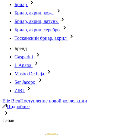
Бриар
Бриар, акрил, кожа
Бриар, акрил, латунь
Бриар, акрил, серебро
Тосканский бриар, акрил
Бренд
Gasparini
L'Anatra
Mastro De Paja
Ser Jacopo
ZIBI
Elie Bleu
Поступление новой коллелкции
Подробнее
Табак