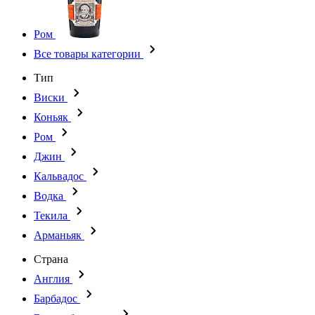
Ром
Все товары категории
Тип
Виски
Коньяк
Ром
Джин
Кальвадос
Водка
Текила
Арманьяк
Страна
Англия
Барбадос