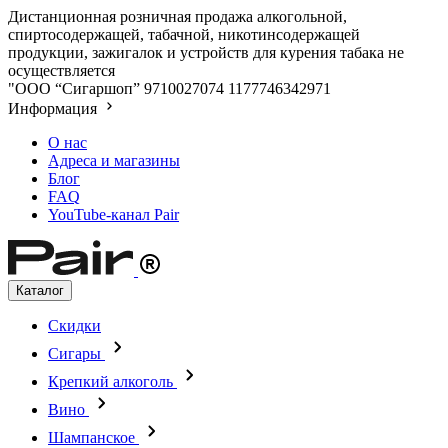
Дистанционная розничная продажа алкогольной,
спиртосодержащей, табачной, никотинсодержащей
продукции, зажигалок и устройств для курения табака не
осуществляется
"ООО “Сигаршоп”
9710027074
1177746342971
Информация
О нас
Адреса и магазины
Блог
FAQ
YouTube-канал Pair
Каталог
Скидки
Сигары
Крепкий алкоголь
Вино
Шампанское