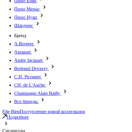
Пино Блан
Пино Менье
Пино Нуар
Шардоне
Бренд
A.Bergere
Agrapart
Andre Jacquart
Bertrand Devavry
C.H. Piconnet
CH. de L'Auche
Champagne Alain Bailly
Все бренды
Elie Bleu
Поступление новой коллелкции
Подробнее
Сигариллы