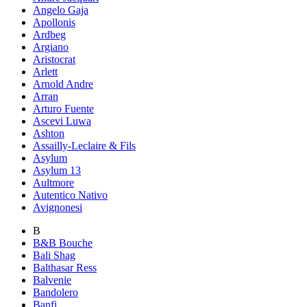
Angelo Gaja
Apollonis
Ardbeg
Argiano
Aristocrat
Arlett
Arnold Andre
Arran
Arturo Fuente
Ascevi Luwa
Ashton
Assailly-Leclaire & Fils
Asylum
Asylum 13
Aultmore
Autentico Nativo
Avignonesi
B
B&B Bouche
Bali Shag
Balthasar Ress
Balvenie
Bandolero
Banfi