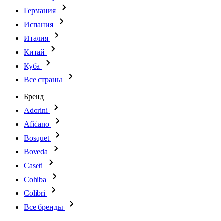
Германия
Испания
Италия
Китай
Куба
Все страны
Бренд
Adorini
Afidano
Bosquet
Boveda
Caseti
Cohiba
Colibri
Все бренды