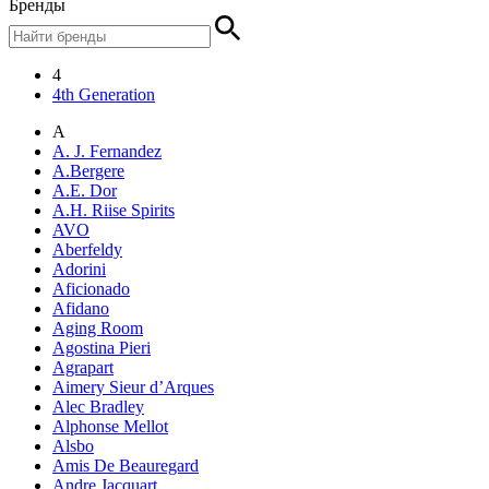
Бренды
4
4th Generation
A
A. J. Fernandez
A.Bergere
A.E. Dor
A.H. Riise Spirits
AVO
Aberfeldy
Adorini
Aficionado
Afidano
Aging Room
Agostina Pieri
Agrapart
Aimery Sieur d’Arques
Alec Bradley
Alphonse Mellot
Alsbo
Amis De Beauregard
Andre Jacquart