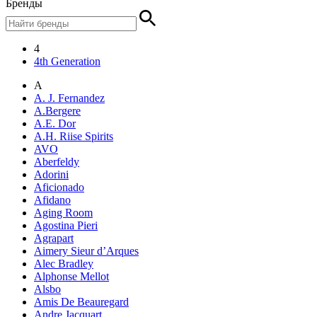
Бренды
4
4th Generation
A
A. J. Fernandez
A.Bergere
A.E. Dor
A.H. Riise Spirits
AVO
Aberfeldy
Adorini
Aficionado
Afidano
Aging Room
Agostina Pieri
Agrapart
Aimery Sieur d’Arques
Alec Bradley
Alphonse Mellot
Alsbo
Amis De Beauregard
Andre Jacquart