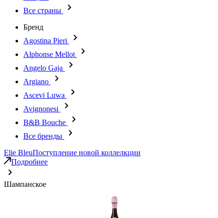
Все страны
Бренд
Agostina Pieri
Alphonse Mellot
Angelo Gaja
Argiano
Ascevi Luwa
Avignonesi
B&B Bouche
Все бренды
Elie Bleu
Поступление новой коллелкции
Подробнее
Шампанское