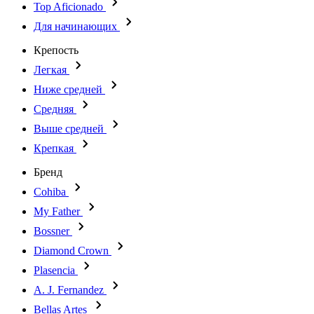
Top Aficionado
Для начинающих
Крепость
Легкая
Ниже средней
Средняя
Выше средней
Крепкая
Бренд
Cohiba
My Father
Bossner
Diamond Crown
Plasencia
A. J. Fernandez
Bellas Artes