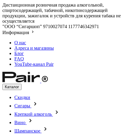
Дистанционная розничная продажа алкогольной,
спиртосодержащей, табачной, никотинсодержащей
продукции, зажигалок и устройств для курения табака не
осуществляется
"ООО “Сигаршоп”
9710027074
1177746342971
Информация
О нас
Адреса и магазины
Блог
FAQ
YouTube-канал Pair
Каталог
Скидки
Сигары
Крепкий алкоголь
Вино
Шампанское