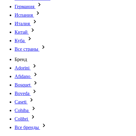
Германия
Испания
Италия
Китай
Куба
Все страны
Бренд
Adorini
Afidano
Bosquet
Boveda
Caseti
Cohiba
Colibri
Все бренды