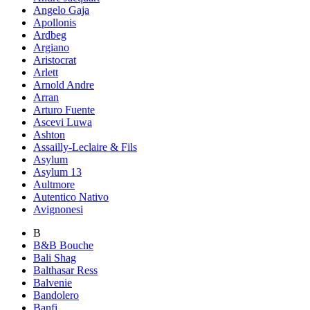
Angelo Gaja
Apollonis
Ardbeg
Argiano
Aristocrat
Arlett
Arnold Andre
Arran
Arturo Fuente
Ascevi Luwa
Ashton
Assailly-Leclaire & Fils
Asylum
Asylum 13
Aultmore
Autentico Nativo
Avignonesi
B
B&B Bouche
Bali Shag
Balthasar Ress
Balvenie
Bandolero
Banfi