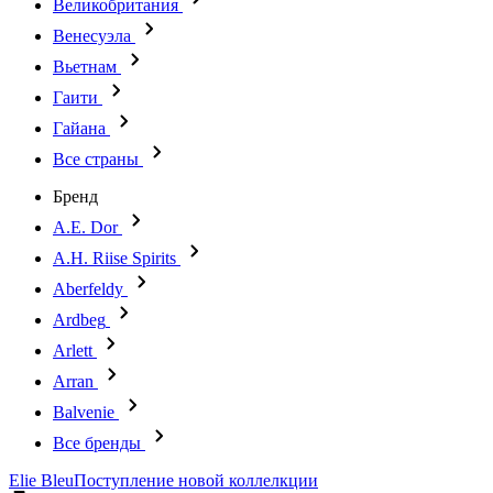
Великобритания
Венесуэла
Вьетнам
Гаити
Гайана
Все страны
Бренд
A.E. Dor
A.H. Riise Spirits
Aberfeldy
Ardbeg
Arlett
Arran
Balvenie
Все бренды
Elie Bleu
Поступление новой коллелкции