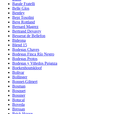
Barale Fratelli
Belle Glos
Bentley
Bepi Tosolini
Berg Rottland
Bernard Magrez
Bertrand Devavry
Besserat de Bellefon
Bideona
Blend 15
Bodegas Chaves
Bodegas Finca Río Negro
Bodegas Protos
Bodegas y Viñedos Pujanza
Boekenhoutskloof
Bolivar
Bollinger
Bonnet-Gilmert
Bosman
Bosquet
Bossner
Botucal
Boveda
Bressan
Brick House