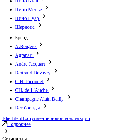
Пино Блан
Пино Менье
Пино Нуар
Шардоне
Бренд
A.Bergere
Agrapart
Andre Jacquart
Bertrand Devavry
C.H. Piconnet
CH. de L'Auche
Champagne Alain Bailly
Все бренды
Elie Bleu
Поступление новой коллелкции
Подробнее
Сигариллы