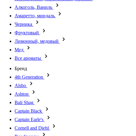
Алкоголь, Ваниль
Амаретто, миндаль
Черника
Фруктовый
Лимонный, медовый
Мед
Все ароматы
Бренд
4th Generation
Alsbo
Ashton
Bali Shag
Captain Black
Captain Earle's
Cornell and Diehl