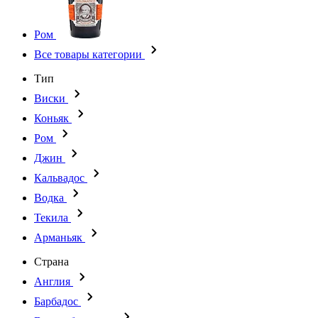
Ром
Все товары категории
Тип
Виски
Коньяк
Ром
Джин
Кальвадос
Водка
Текила
Арманьяк
Страна
Англия
Барбадос