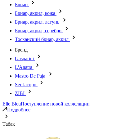
Бриар
Бриар, акрил, кожа
Бриар, акрил, латунь
Бриар, акрил, серебро
Тосканский бриар, акрил
Бренд
Gasparini
L'Anatra
Mastro De Paja
Ser Jacopo
ZIBI
Elie Bleu
Поступление новой коллелкции
Подробнее
Табак