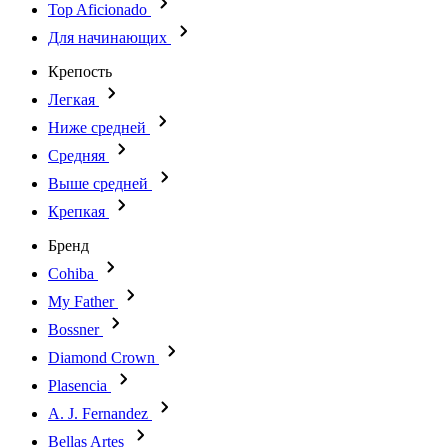
Top Aficionado
Для начинающих
Крепость
Легкая
Ниже средней
Средняя
Выше средней
Крепкая
Бренд
Cohiba
My Father
Bossner
Diamond Crown
Plasencia
A. J. Fernandez
Bellas Artes