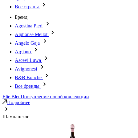
Все страны
Бренд
Agostina Pieri
Alphonse Mellot
Angelo Gaja
Argiano
Ascevi Luwa
Avignonesi
B&B Bouche
Все бренды
Elie Bleu
Поступление новой коллелкции
Подробнее
Шампанское