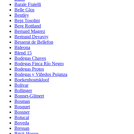
Barale Fratelli
Belle Glos
Bentley
Bepi Tosolini
Berg Rottland
Bernard Magrez
Bertrand Devavry
Besserat de Bellefon
Bideona
Blend 15
Bodegas Chaves
Bodegas Finca Río Negro
Bodegas Protos
Bodegas y Viñedos Pujanza
Boekenhoutskloof
Bolivar
Bollinger
Bonnet-Gilmert
Bosman
Bosquet
Bossner
Botucal
Boveda
Bressan
Brick House