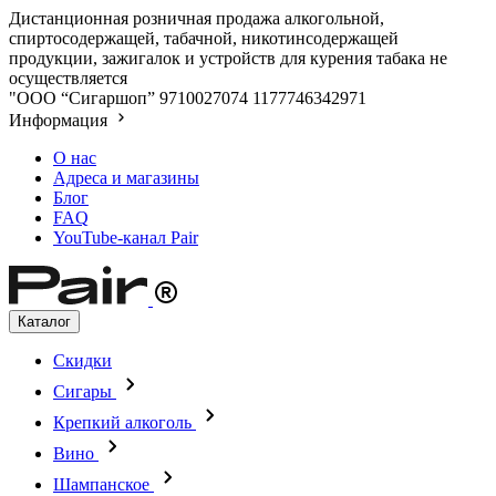
Дистанционная розничная продажа алкогольной,
спиртосодержащей, табачной, никотинсодержащей
продукции, зажигалок и устройств для курения табака не
осуществляется
"ООО “Сигаршоп”
9710027074
1177746342971
Информация
О нас
Адреса и магазины
Блог
FAQ
YouTube-канал Pair
Каталог
Скидки
Сигары
Крепкий алкоголь
Вино
Шампанское