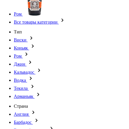
Ром
Все товары категории
Тип
Виски
Коньяк
Ром
Джин
Кальвадос
Водка
Текила
Арманьяк
Страна
Англия
Барбадос