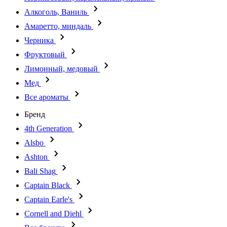
Алкоголь, Ваниль
Амаретто, миндаль
Черника
Фруктовый
Лимонный, медовый
Мед
Все ароматы
Бренд
4th Generation
Alsbo
Ashton
Bali Shag
Captain Black
Captain Earle's
Cornell and Diehl