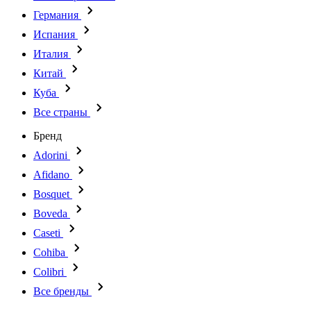
Германия
Испания
Италия
Китай
Куба
Все страны
Бренд
Adorini
Afidano
Bosquet
Boveda
Caseti
Cohiba
Colibri
Все бренды