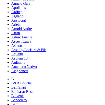
Angelo Gaja
Apollonis
Ardbeg
Argiano
Aristocrat
Arlett
Arnold Andre
Arran
Arturo Fuente
Ascevi Luwa
Ashton
Assailly-Leclaire & Fils
Asylum
Asylum 13
Aultmore
Autentico Nativo
Avignonesi
B
B&B Bouche
Bali Shag
Balthasar Ress
Balvenie
Bandolero
Banfi