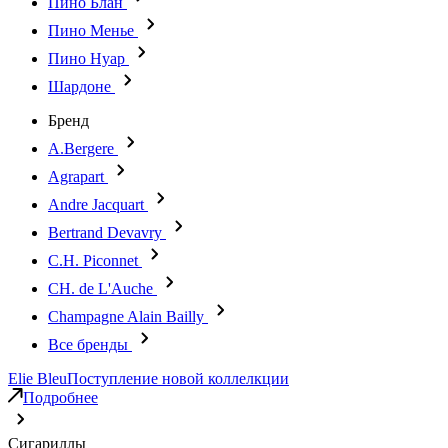
Пино Блан
Пино Менье
Пино Нуар
Шардоне
Бренд
A.Bergere
Agrapart
Andre Jacquart
Bertrand Devavry
C.H. Piconnet
CH. de L'Auche
Champagne Alain Bailly
Все бренды
Elie Bleu
Поступление новой коллелкции
Подробнее
Сигариллы