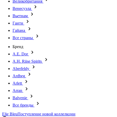
Великобритания
Венесуэла
Вьетнам
Гаити
Гайана
Все страны
Бренд
A.E. Dor
A.H. Riise Spirits
Aberfeldy
Ardbeg
Arlett
Arran
Balvenie
Все бренды
Elie Bleu
Поступление новой коллелкции