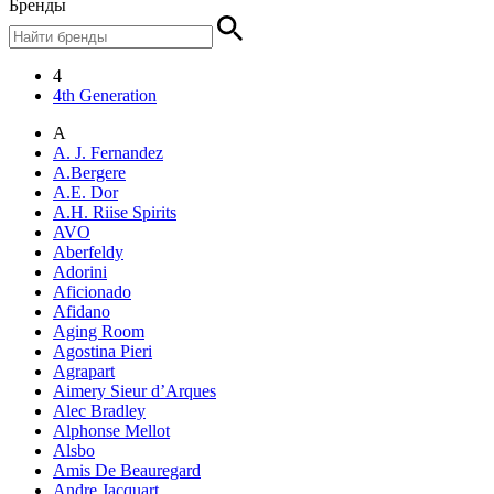
Бренды
4
4th Generation
A
A. J. Fernandez
A.Bergere
A.E. Dor
A.H. Riise Spirits
AVO
Aberfeldy
Adorini
Aficionado
Afidano
Aging Room
Agostina Pieri
Agrapart
Aimery Sieur d’Arques
Alec Bradley
Alphonse Mellot
Alsbo
Amis De Beauregard
Andre Jacquart