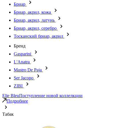
Бриар
Бриар, акрил, кожа
Бриар, акрил, латунь
Бриар, акрил, серебро
Тосканский бриар, акрил
Бренд
Gasparini
L'Anatra
Mastro De Paja
Ser Jacopo
ZIBI
Elie Bleu
Поступление новой коллелкции
Подробнее
Табак