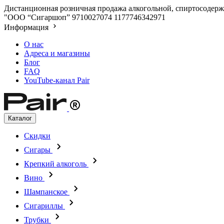
Дистанционная розничная продажа алкогольной, спиртосодержа
"ООО “Сигаршоп”
9710027074
1177746342971
Информация
О нас
Адреса и магазины
Блог
FAQ
YouTube-канал Pair
Каталог
Скидки
Сигары
Крепкий алкоголь
Вино
Шампанское
Сигариллы
Трубки