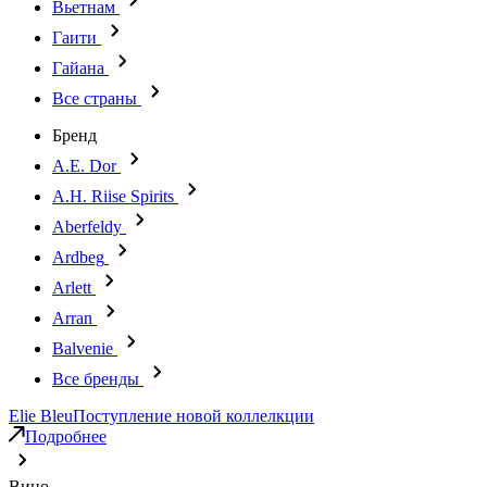
Вьетнам
Гаити
Гайана
Все страны
Бренд
A.E. Dor
A.H. Riise Spirits
Aberfeldy
Ardbeg
Arlett
Arran
Balvenie
Все бренды
Elie Bleu
Поступление новой коллелкции
Подробнее
Вино