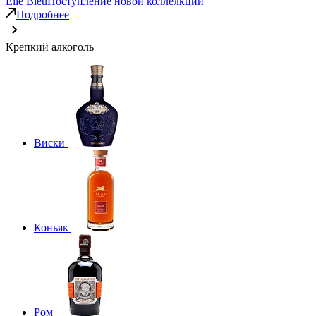
Elie Bleu
Поступление новой коллелкции
Подробнее
Крепкий алкоголь
Виски
Коньяк
Ром