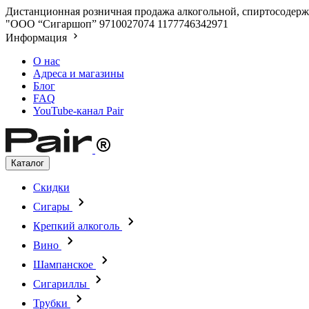
Дистанционная розничная продажа алкогольной, спиртосодержа
"ООО “Сигаршоп”
9710027074
1177746342971
Информация
О нас
Адреса и магазины
Блог
FAQ
YouTube-канал Pair
Каталог
Скидки
Сигары
Крепкий алкоголь
Вино
Шампанское
Сигариллы
Трубки