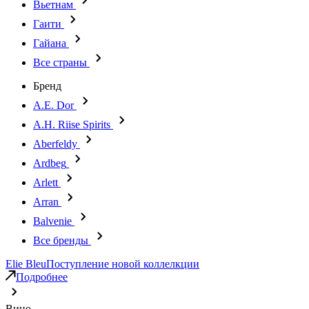
Вьетнам
Гаити
Гайана
Все страны
Бренд
A.E. Dor
A.H. Riise Spirits
Aberfeldy
Ardbeg
Arlett
Arran
Balvenie
Все бренды
Elie Bleu
Поступление новой коллелкции
Подробнее
Вино