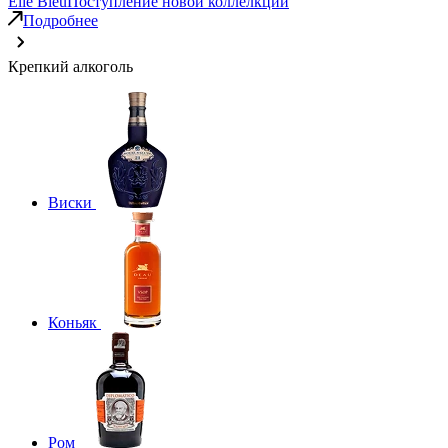
Elie Bleu
Поступление новой коллелкции
Подробнее
Крепкий алкоголь
Виски
Коньяк
Ром