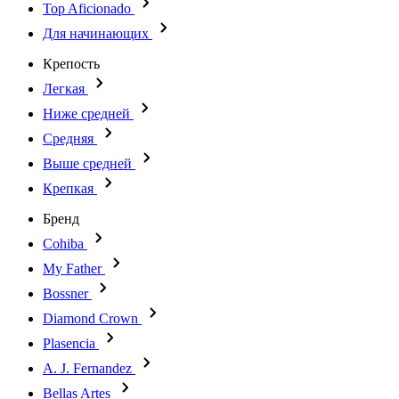
Top Aficionado
Для начинающих
Крепость
Легкая
Ниже средней
Средняя
Выше средней
Крепкая
Бренд
Cohiba
My Father
Bossner
Diamond Crown
Plasencia
A. J. Fernandez
Bellas Artes