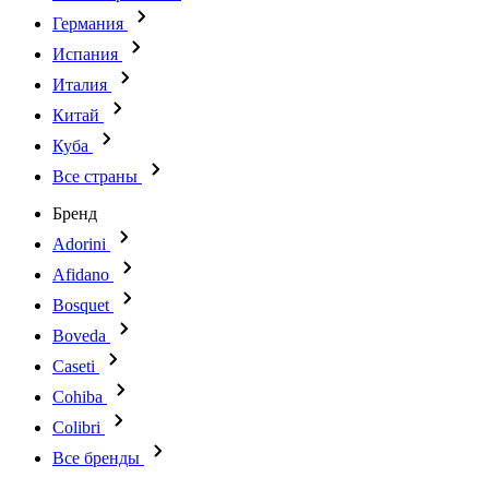
Германия
Испания
Италия
Китай
Куба
Все страны
Бренд
Adorini
Afidano
Bosquet
Boveda
Caseti
Cohiba
Colibri
Все бренды