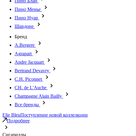
Пино Блан
Пино Менье
Пино Нуар
Шардоне
Бренд
A.Bergere
Agrapart
Andre Jacquart
Bertrand Devavry
C.H. Piconnet
CH. de L'Auche
Champagne Alain Bailly
Все бренды
Elie Bleu
Поступление новой коллелкции
Подробнее
Сигариллы