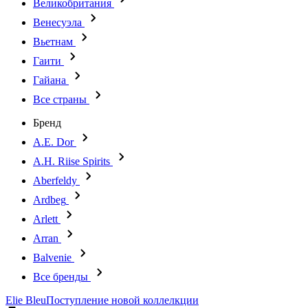
Великобритания
Венесуэла
Вьетнам
Гаити
Гайана
Все страны
Бренд
A.E. Dor
A.H. Riise Spirits
Aberfeldy
Ardbeg
Arlett
Arran
Balvenie
Все бренды
Elie Bleu
Поступление новой коллелкции