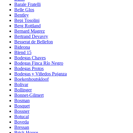
Barale Fratelli
Belle Glos
Bentley
Bepi Tosolini
Berg Rottland
Bernard Magrez
Bertrand Devavry
Besserat de Bellefon
Bideona
Blend 15
Bodegas Chaves
Bodegas Finca Río Negro
Bodegas Protos
Bodegas y Viñedos Pujanza
Boekenhoutskloof
Bolivar
Bollinger
Bonnet-Gilmert
Bosman
Bosquet
Bossner
Botucal
Boveda
Bressan
Brick House