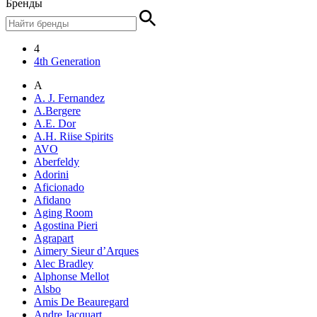
Бренды
4
4th Generation
A
A. J. Fernandez
A.Bergere
A.E. Dor
A.H. Riise Spirits
AVO
Aberfeldy
Adorini
Aficionado
Afidano
Aging Room
Agostina Pieri
Agrapart
Aimery Sieur d’Arques
Alec Bradley
Alphonse Mellot
Alsbo
Amis De Beauregard
Andre Jacquart