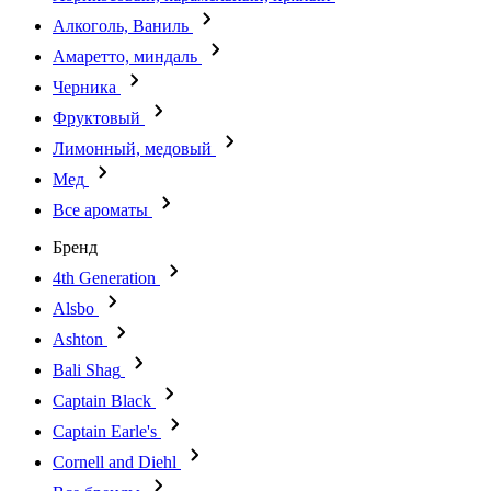
Алкоголь, Ваниль
Амаретто, миндаль
Черника
Фруктовый
Лимонный, медовый
Мед
Все ароматы
Бренд
4th Generation
Alsbo
Ashton
Bali Shag
Captain Black
Captain Earle's
Cornell and Diehl