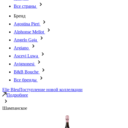
Все страны
Бренд
Agostina Pieri
Alphonse Mellot
Angelo Gaja
Argiano
Ascevi Luwa
Avignonesi
B&B Bouche
Все бренды
Elie Bleu
Поступление новой коллелкции
Подробнее
Шампанское