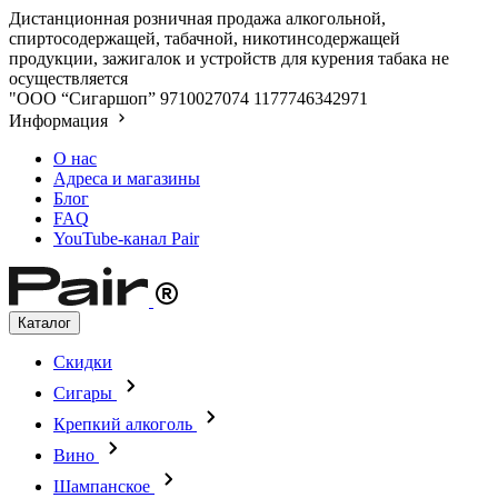
Дистанционная розничная продажа алкогольной,
спиртосодержащей, табачной, никотинсодержащей
продукции, зажигалок и устройств для курения табака не
осуществляется
"ООО “Сигаршоп”
9710027074
1177746342971
Информация
О нас
Адреса и магазины
Блог
FAQ
YouTube-канал Pair
Каталог
Скидки
Сигары
Крепкий алкоголь
Вино
Шампанское