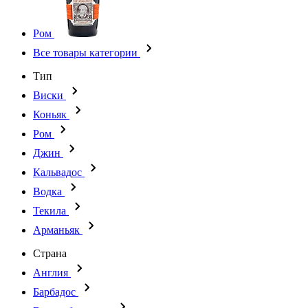
Ром
Все товары категории
Тип
Виски
Коньяк
Ром
Джин
Кальвадос
Водка
Текила
Арманьяк
Страна
Англия
Барбадос