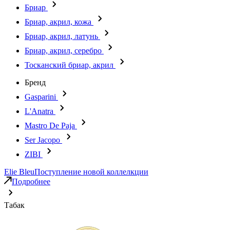
Бриар
Бриар, акрил, кожа
Бриар, акрил, латунь
Бриар, акрил, серебро
Тосканский бриар, акрил
Бренд
Gasparini
L'Anatra
Mastro De Paja
Ser Jacopo
ZIBI
Elie Bleu
Поступление новой коллелкции
Подробнее
Табак