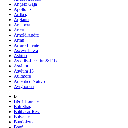
Angelo Gaja
Apollonis
Ardbeg
Argiano
Aristocrat
Arlett
Arnold Andre
Arran
Arturo Fuente
Ascevi Luwa
Ashton
Assailly-Leclaire & Fils
Asylum
Asylum 13
Aultmore
Autentico Nativo
Avignonesi
B
B&B Bouche
Bali Shag
Balthasar Ress
Balvenie
Bandolero
Banfi