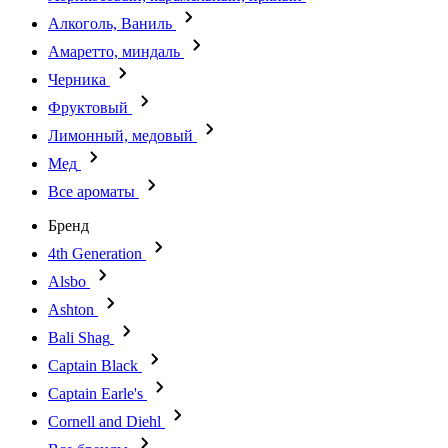
Алкоголь, Ваниль
Амаретто, миндаль
Черника
Фруктовый
Лимонный, медовый
Мед
Все ароматы
Бренд
4th Generation
Alsbo
Ashton
Bali Shag
Captain Black
Captain Earle's
Cornell and Diehl