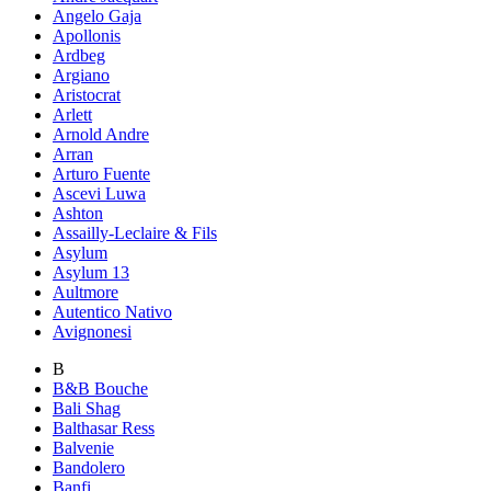
Angelo Gaja
Apollonis
Ardbeg
Argiano
Aristocrat
Arlett
Arnold Andre
Arran
Arturo Fuente
Ascevi Luwa
Ashton
Assailly-Leclaire & Fils
Asylum
Asylum 13
Aultmore
Autentico Nativo
Avignonesi
B
B&B Bouche
Bali Shag
Balthasar Ress
Balvenie
Bandolero
Banfi