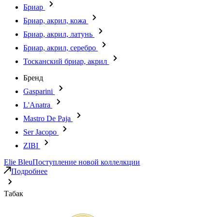
Бриар
Бриар, акрил, кожа
Бриар, акрил, латунь
Бриар, акрил, серебро
Тосканский бриар, акрил
Бренд
Gasparini
L'Anatra
Mastro De Paja
Ser Jacopo
ZIBI
Elie Bleu
Поступление новой коллелкции
Подробнее
Табак