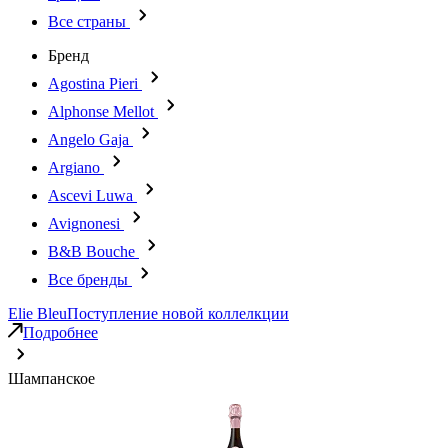
Все страны
Бренд
Agostina Pieri
Alphonse Mellot
Angelo Gaja
Argiano
Ascevi Luwa
Avignonesi
B&B Bouche
Все бренды
Elie Bleu
Поступление новой коллелкции
Подробнее
Шампанское