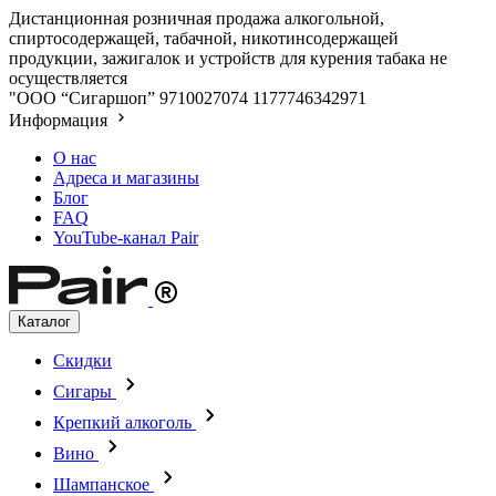
Дистанционная розничная продажа алкогольной,
спиртосодержащей, табачной, никотинсодержащей
продукции, зажигалок и устройств для курения табака не
осуществляется
"ООО “Сигаршоп”
9710027074
1177746342971
Информация
О нас
Адреса и магазины
Блог
FAQ
YouTube-канал Pair
Каталог
Скидки
Сигары
Крепкий алкоголь
Вино
Шампанское