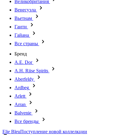
Великобритания
Венесуэла
Вьетнам
Гаити
Гайана
Все страны
Бренд
A.E. Dor
A.H. Riise Spirits
Aberfeldy
Ardbeg
Arlett
Arran
Balvenie
Все бренды
Elie Bleu
Поступление новой коллелкции