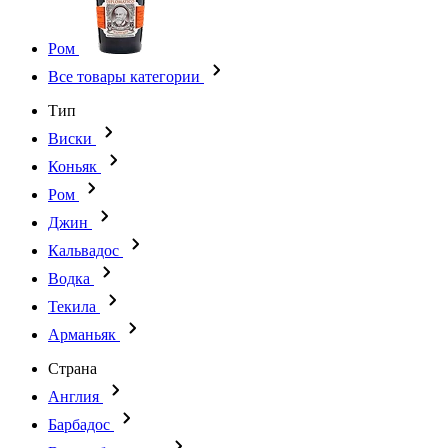
Ром
Все товары категории
Тип
Виски
Коньяк
Ром
Джин
Кальвадос
Водка
Текила
Арманьяк
Страна
Англия
Барбадос