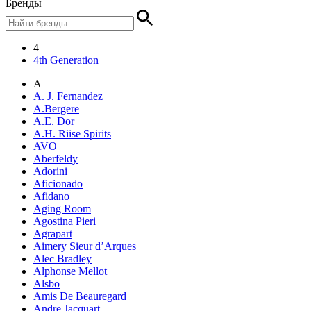
Бренды
4
4th Generation
A
A. J. Fernandez
A.Bergere
A.E. Dor
A.H. Riise Spirits
AVO
Aberfeldy
Adorini
Aficionado
Afidano
Aging Room
Agostina Pieri
Agrapart
Aimery Sieur d’Arques
Alec Bradley
Alphonse Mellot
Alsbo
Amis De Beauregard
Andre Jacquart