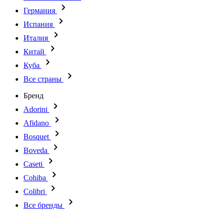
Германия
Испания
Италия
Китай
Куба
Все страны
Бренд
Adorini
Afidano
Bosquet
Boveda
Caseti
Cohiba
Colibri
Все бренды