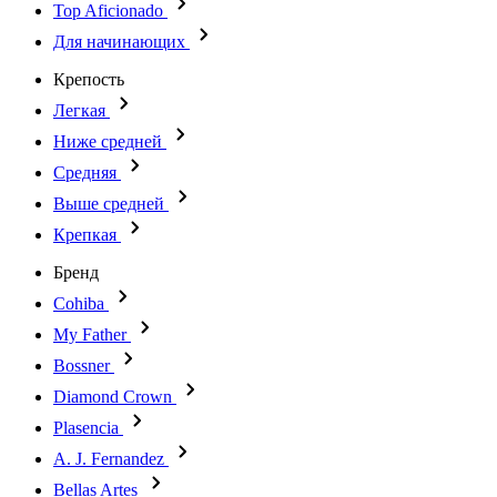
Top Aficionado
Для начинающих
Крепость
Легкая
Ниже средней
Средняя
Выше средней
Крепкая
Бренд
Cohiba
My Father
Bossner
Diamond Crown
Plasencia
A. J. Fernandez
Bellas Artes