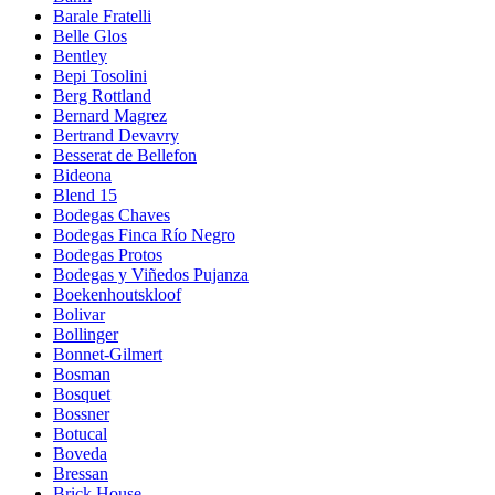
Barale Fratelli
Belle Glos
Bentley
Bepi Tosolini
Berg Rottland
Bernard Magrez
Bertrand Devavry
Besserat de Bellefon
Bideona
Blend 15
Bodegas Chaves
Bodegas Finca Río Negro
Bodegas Protos
Bodegas y Viñedos Pujanza
Boekenhoutskloof
Bolivar
Bollinger
Bonnet-Gilmert
Bosman
Bosquet
Bossner
Botucal
Boveda
Bressan
Brick House