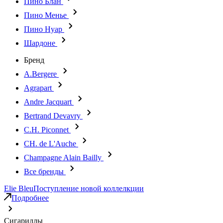
Пино Блан
Пино Менье
Пино Нуар
Шардоне
Бренд
A.Bergere
Agrapart
Andre Jacquart
Bertrand Devavry
C.H. Piconnet
CH. de L'Auche
Champagne Alain Bailly
Все бренды
Elie Bleu
Поступление новой коллелкции
Подробнее
Сигариллы