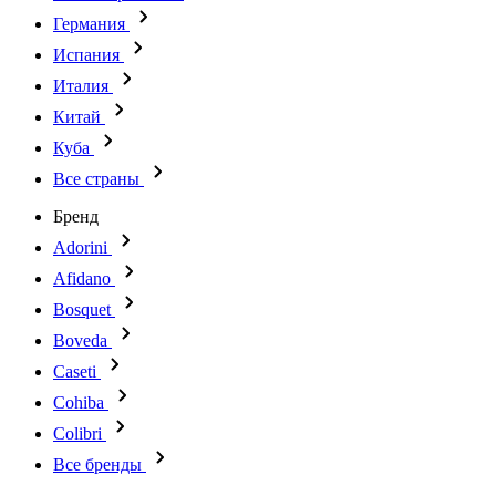
Германия
Испания
Италия
Китай
Куба
Все страны
Бренд
Adorini
Afidano
Bosquet
Boveda
Caseti
Cohiba
Colibri
Все бренды