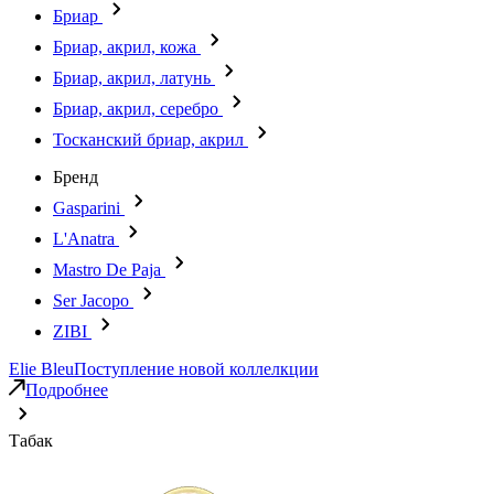
Бриар
Бриар, акрил, кожа
Бриар, акрил, латунь
Бриар, акрил, серебро
Тосканский бриар, акрил
Бренд
Gasparini
L'Anatra
Mastro De Paja
Ser Jacopo
ZIBI
Elie Bleu
Поступление новой коллелкции
Подробнее
Табак