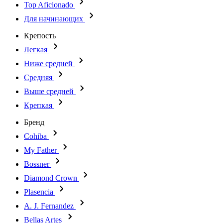
Top Aficionado
Для начинающих
Крепость
Легкая
Ниже средней
Средняя
Выше средней
Крепкая
Бренд
Cohiba
My Father
Bossner
Diamond Crown
Plasencia
A. J. Fernandez
Bellas Artes