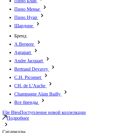
Пино Блан
Пино Менье
Пино Нуар
Шардоне
Бренд
A.Bergere
Agrapart
Andre Jacquart
Bertrand Devavry
C.H. Piconnet
CH. de L'Auche
Champagne Alain Bailly
Все бренды
Elie Bleu
Поступление новой коллелкции
Подробнее
Сигариллы