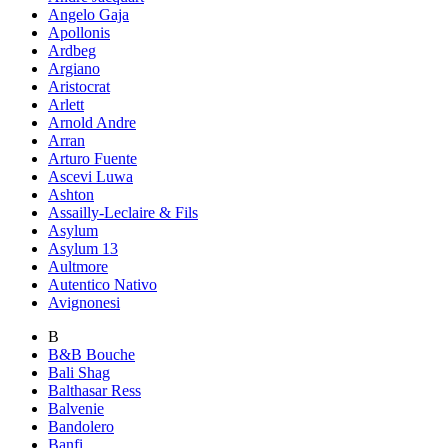
Angelo Gaja
Apollonis
Ardbeg
Argiano
Aristocrat
Arlett
Arnold Andre
Arran
Arturo Fuente
Ascevi Luwa
Ashton
Assailly-Leclaire & Fils
Asylum
Asylum 13
Aultmore
Autentico Nativo
Avignonesi
B
B&B Bouche
Bali Shag
Balthasar Ress
Balvenie
Bandolero
Banfi