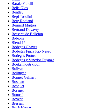
Barale Fratelli
Belle Glos
Bentley
Bepi Tosolini
Berg Rottland
Bernard Magrez
Bertrand Devavry
Besserat de Bellefon
Bideona
Blend 15
Bodegas Chaves
Bodegas Finca Río Negro
Bodegas Protos
Bodegas y Viñedos Pujanza
Boekenhoutskloof
Bolivar
Bollinger
Bonnet-Gilmert
Bosman
Bosquet
Bossner
Botucal
Boveda
Bressan
Brick House