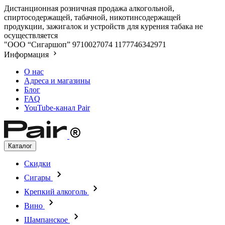
Дистанционная розничная продажа алкогольной,
спиртосодержащей, табачной, никотинсодержащей
продукции, зажигалок и устройств для курения табака не
осуществляется
"ООО “Сигаршоп”
9710027074
1177746342971
Информация
О нас
Адреса и магазины
Блог
FAQ
YouTube-канал Pair
Каталог
Скидки
Сигары
Крепкий алкоголь
Вино
Шампанское