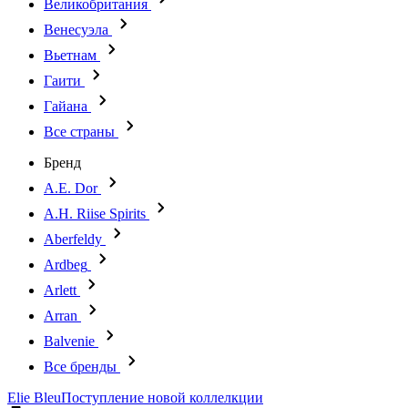
Великобритания
Венесуэла
Вьетнам
Гаити
Гайана
Все страны
Бренд
A.E. Dor
A.H. Riise Spirits
Aberfeldy
Ardbeg
Arlett
Arran
Balvenie
Все бренды
Elie Bleu
Поступление новой коллелкции