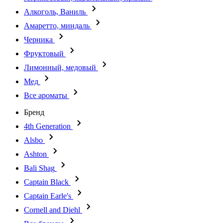
Алкоголь, Ваниль
Амаретто, миндаль
Черника
Фруктовый
Лимонный, медовый
Мед
Все ароматы
Бренд
4th Generation
Alsbo
Ashton
Bali Shag
Captain Black
Captain Earle's
Cornell and Diehl