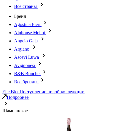
Все страны
Бренд
Agostina Pieri
Alphonse Mellot
Angelo Gaja
Argiano
Ascevi Luwa
Avignonesi
B&B Bouche
Все бренды
Elie Bleu
Поступление новой коллелкции
Подробнее
Шампанское