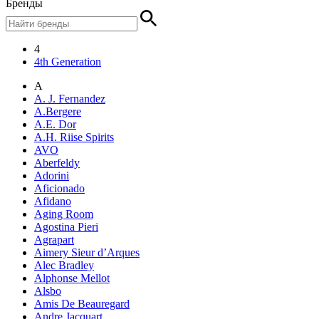
Бренды
4
4th Generation
A
A. J. Fernandez
A.Bergere
A.E. Dor
A.H. Riise Spirits
AVO
Aberfeldy
Adorini
Aficionado
Afidano
Aging Room
Agostina Pieri
Agrapart
Aimery Sieur d’Arques
Alec Bradley
Alphonse Mellot
Alsbo
Amis De Beauregard
Andre Jacquart