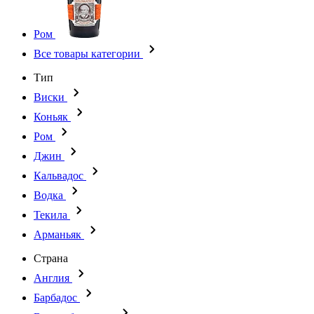
Ром
Все товары категории
Тип
Виски
Коньяк
Ром
Джин
Кальвадос
Водка
Текила
Арманьяк
Страна
Англия
Барбадос