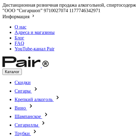
Дистанционная розничная продажа алкогольной, спиртосодержа
"ООО “Сигаршоп”
9710027074
1177746342971
Информация
О нас
Адреса и магазины
Блог
FAQ
YouTube-канал Pair
Каталог
Скидки
Сигары
Крепкий алкоголь
Вино
Шампанское
Сигариллы
Трубки