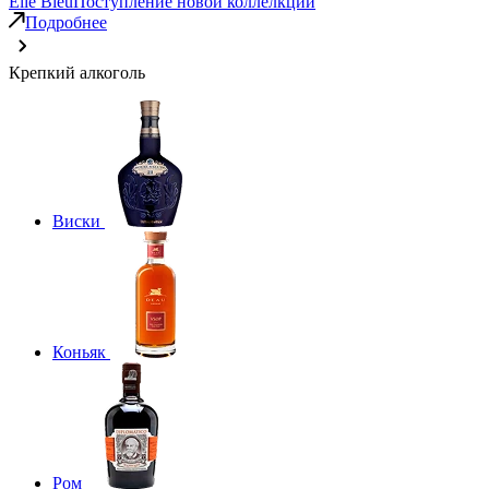
Elie Bleu
Поступление новой коллелкции
Подробнее
Крепкий алкоголь
Виски
Коньяк
Ром