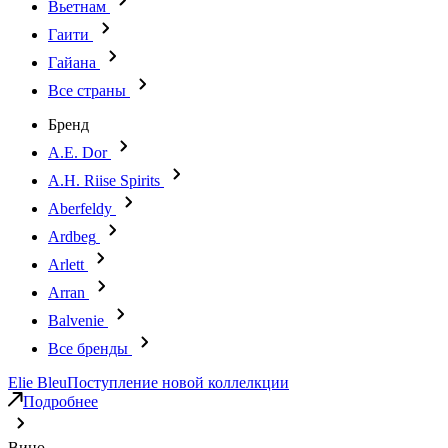
Вьетнам
Гаити
Гайана
Все страны
Бренд
A.E. Dor
A.H. Riise Spirits
Aberfeldy
Ardbeg
Arlett
Arran
Balvenie
Все бренды
Elie Bleu
Поступление новой коллелкции
Подробнее
Вино