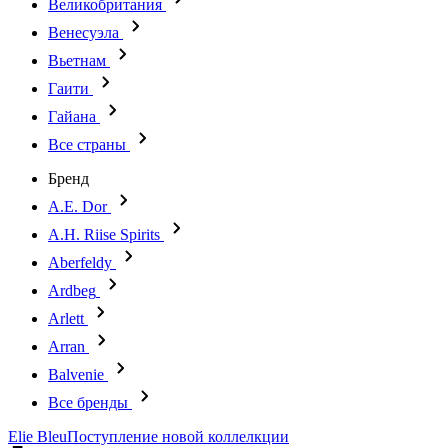
Великобритания
Венесуэла
Вьетнам
Гаити
Гайана
Все страны
Бренд
A.E. Dor
A.H. Riise Spirits
Aberfeldy
Ardbeg
Arlett
Arran
Balvenie
Все бренды
Elie Bleu
Поступление новой коллелкции