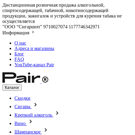
Дистанционная розничная продажа алкогольной,
спиртосодержащей, табачной, никотинсодержащей
продукции, зажигалок и устройств для курения табака не
осуществляется
"ООО “Сигаршоп”
9710027074
1177746342971
Информация
О нас
Адреса и магазины
Блог
FAQ
YouTube-канал Pair
Каталог
Скидки
Сигары
Крепкий алкоголь
Вино
Шампанское