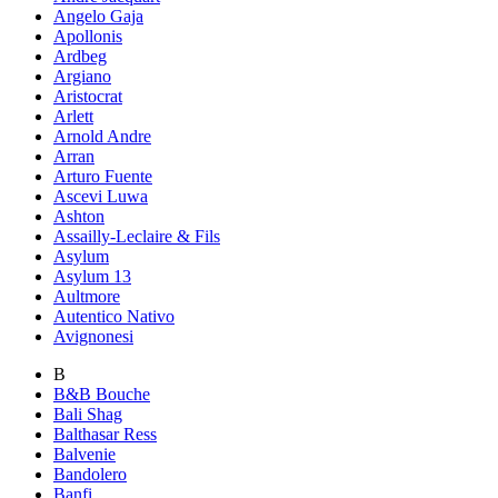
Angelo Gaja
Apollonis
Ardbeg
Argiano
Aristocrat
Arlett
Arnold Andre
Arran
Arturo Fuente
Ascevi Luwa
Ashton
Assailly-Leclaire & Fils
Asylum
Asylum 13
Aultmore
Autentico Nativo
Avignonesi
B
B&B Bouche
Bali Shag
Balthasar Ress
Balvenie
Bandolero
Banfi