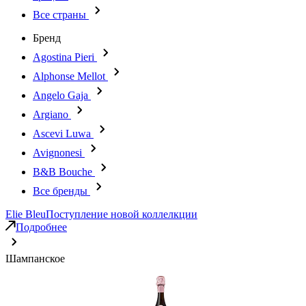
Все страны
Бренд
Agostina Pieri
Alphonse Mellot
Angelo Gaja
Argiano
Ascevi Luwa
Avignonesi
B&B Bouche
Все бренды
Elie Bleu
Поступление новой коллелкции
Подробнее
Шампанское