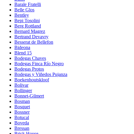
Barale Fratelli
Belle Glos
Bentley
Bepi Tosolini
Berg Rottland
Bernard Magrez
Bertrand Devavry
Besserat de Bellefon
Bideona
Blend 15
Bodegas Chaves
Bodegas Finca Río Negro
Bodegas Protos
Bodegas y Viñedos Pujanza
Boekenhoutskloof
Bolivar
Bollinger
Bonnet-Gilmert
Bosman
Bosquet
Bossner
Botucal
Boveda
Bressan
Brick House