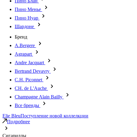
Пино Блан
Пино Менье
Пино Нуар
Шардоне
Бренд
A.Bergere
Agrapart
Andre Jacquart
Bertrand Devavry
C.H. Piconnet
CH. de L'Auche
Champagne Alain Bailly
Все бренды
Elie Bleu
Поступление новой коллелкции
Подробнее
Сигариллы