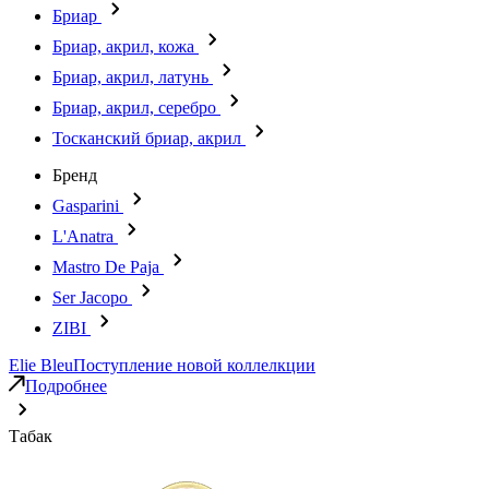
Бриар
Бриар, акрил, кожа
Бриар, акрил, латунь
Бриар, акрил, серебро
Тосканский бриар, акрил
Бренд
Gasparini
L'Anatra
Mastro De Paja
Ser Jacopo
ZIBI
Elie Bleu
Поступление новой коллелкции
Подробнее
Табак