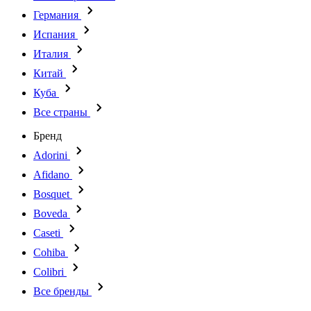
Германия
Испания
Италия
Китай
Куба
Все страны
Бренд
Adorini
Afidano
Bosquet
Boveda
Caseti
Cohiba
Colibri
Все бренды