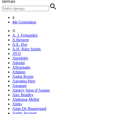
Бренды
4
4th Generation
A
A. J. Fernandez
A.Bergere
A.E. Dor
A.H. Riise Spirits
AVO
Aberfeldy
Adorini
Aficionado
Afidano
Aging Room
Agostina Pieri
Agrapart
Aimery Sieur d’Arques
Alec Bradley
Alphonse Mellot
Alsbo
Amis De Beauregard
Andre Jacquart