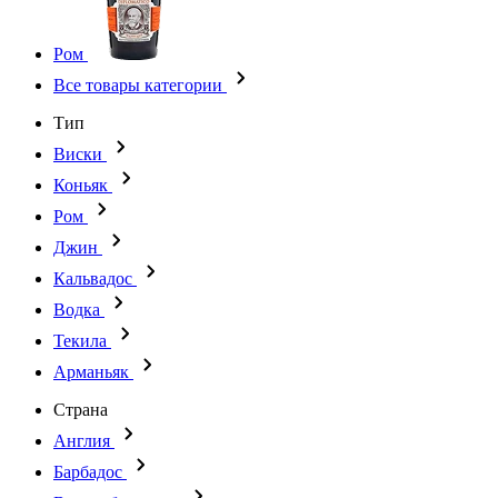
Ром
Все товары категории
Тип
Виски
Коньяк
Ром
Джин
Кальвадос
Водка
Текила
Арманьяк
Страна
Англия
Барбадос