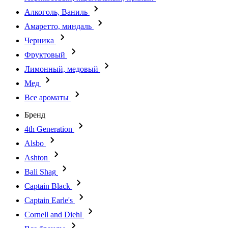
Алкоголь, Ваниль
Амаретто, миндаль
Черника
Фруктовый
Лимонный, медовый
Мед
Все ароматы
Бренд
4th Generation
Alsbo
Ashton
Bali Shag
Captain Black
Captain Earle's
Cornell and Diehl