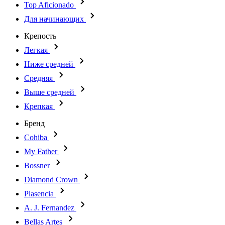
Top Aficionado
Для начинающих
Крепость
Легкая
Ниже средней
Средняя
Выше средней
Крепкая
Бренд
Cohiba
My Father
Bossner
Diamond Crown
Plasencia
A. J. Fernandez
Bellas Artes