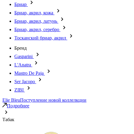
Бриар
Бриар, акрил, кожа
Бриар, акрил, латунь
Бриар, акрил, серебро
Тосканский бриар, акрил
Бренд
Gasparini
L'Anatra
Mastro De Paja
Ser Jacopo
ZIBI
Elie Bleu
Поступление новой коллелкции
Подробнее
Табак