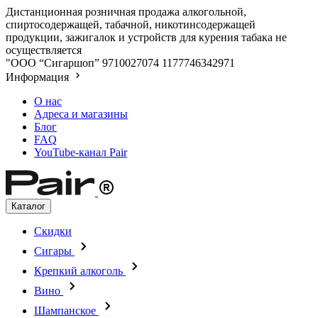
Дистанционная розничная продажа алкогольной,
спиртосодержащей, табачной, никотинсодержащей
продукции, зажигалок и устройств для курения табака не
осуществляется
"ООО “Сигаршоп”
9710027074
1177746342971
Информация
О нас
Адреса и магазины
Блог
FAQ
YouTube-канал Pair
Каталог
Скидки
Сигары
Крепкий алкоголь
Вино
Шампанское