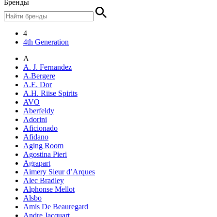
Бренды
4
4th Generation
A
A. J. Fernandez
A.Bergere
A.E. Dor
A.H. Riise Spirits
AVO
Aberfeldy
Adorini
Aficionado
Afidano
Aging Room
Agostina Pieri
Agrapart
Aimery Sieur d’Arques
Alec Bradley
Alphonse Mellot
Alsbo
Amis De Beauregard
Andre Jacquart