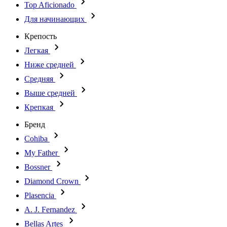
Top Aficionado
Для начинающих
Крепость
Легкая
Ниже средней
Средняя
Выше средней
Крепкая
Бренд
Cohiba
My Father
Bossner
Diamond Crown
Plasencia
A. J. Fernandez
Bellas Artes