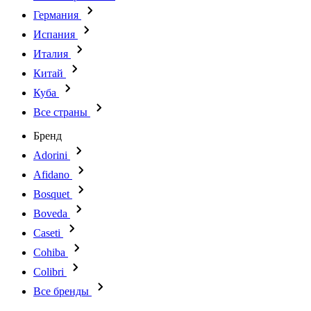
Германия
Испания
Италия
Китай
Куба
Все страны
Бренд
Adorini
Afidano
Bosquet
Boveda
Caseti
Cohiba
Colibri
Все бренды