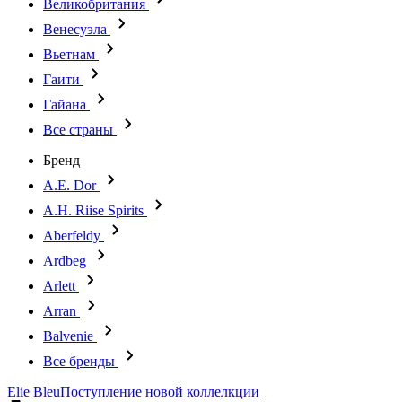
Великобритания
Венесуэла
Вьетнам
Гаити
Гайана
Все страны
Бренд
A.E. Dor
A.H. Riise Spirits
Aberfeldy
Ardbeg
Arlett
Arran
Balvenie
Все бренды
Elie Bleu
Поступление новой коллелкции