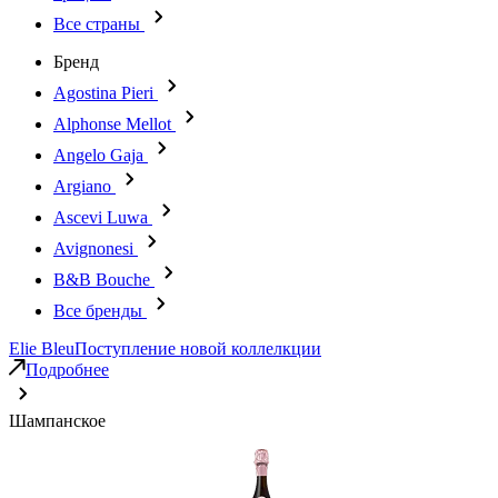
Все страны
Бренд
Agostina Pieri
Alphonse Mellot
Angelo Gaja
Argiano
Ascevi Luwa
Avignonesi
B&B Bouche
Все бренды
Elie Bleu
Поступление новой коллелкции
Подробнее
Шампанское