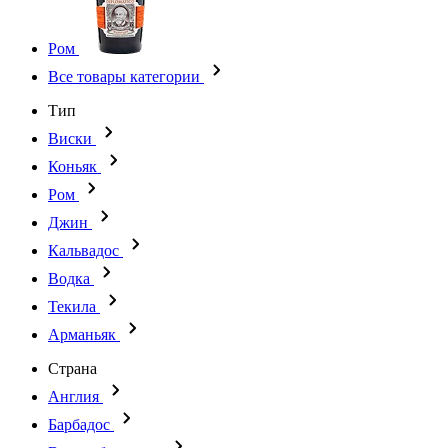
Ром
Все товары категории
Тип
Виски
Коньяк
Ром
Джин
Кальвадос
Водка
Текила
Арманьяк
Страна
Англия
Барбадос