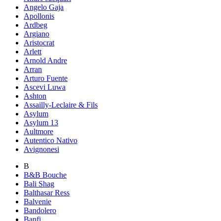
Angelo Gaja
Apollonis
Ardbeg
Argiano
Aristocrat
Arlett
Arnold Andre
Arran
Arturo Fuente
Ascevi Luwa
Ashton
Assailly-Leclaire & Fils
Asylum
Asylum 13
Aultmore
Autentico Nativo
Avignonesi
B
B&B Bouche
Bali Shag
Balthasar Ress
Balvenie
Bandolero
Banfi