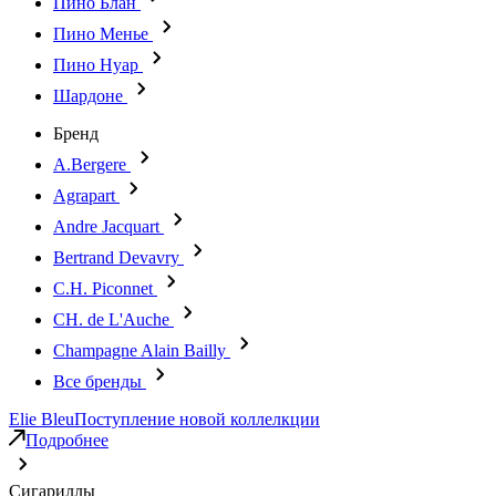
Пино Блан
Пино Менье
Пино Нуар
Шардоне
Бренд
A.Bergere
Agrapart
Andre Jacquart
Bertrand Devavry
C.H. Piconnet
CH. de L'Auche
Champagne Alain Bailly
Все бренды
Elie Bleu
Поступление новой коллелкции
Подробнее
Сигариллы