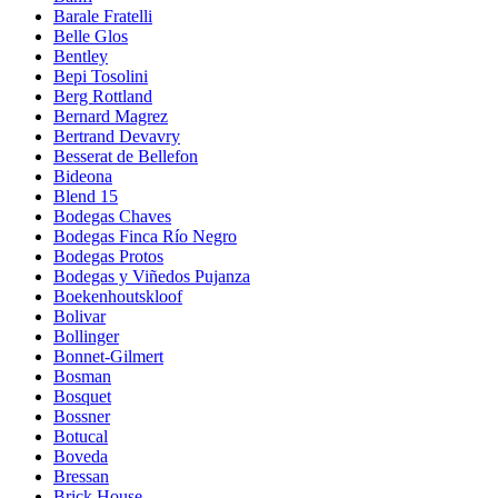
Barale Fratelli
Belle Glos
Bentley
Bepi Tosolini
Berg Rottland
Bernard Magrez
Bertrand Devavry
Besserat de Bellefon
Bideona
Blend 15
Bodegas Chaves
Bodegas Finca Río Negro
Bodegas Protos
Bodegas y Viñedos Pujanza
Boekenhoutskloof
Bolivar
Bollinger
Bonnet-Gilmert
Bosman
Bosquet
Bossner
Botucal
Boveda
Bressan
Brick House