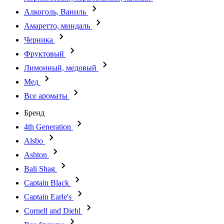
Алкоголь, Ваниль
Амаретто, миндаль
Черника
Фруктовый
Лимонный, медовый
Мед
Все ароматы
Бренд
4th Generation
Alsbo
Ashton
Bali Shag
Captain Black
Captain Earle's
Cornell and Diehl