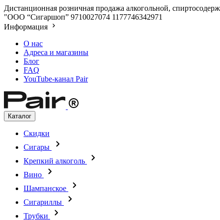
Дистанционная розничная продажа алкогольной, спиртосодержа
"ООО “Сигаршоп”
9710027074
1177746342971
Информация
О нас
Адреса и магазины
Блог
FAQ
YouTube-канал Pair
Каталог
Скидки
Сигары
Крепкий алкоголь
Вино
Шампанское
Сигариллы
Трубки