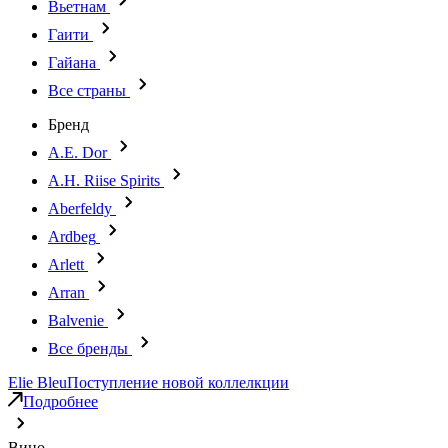
Вьетнам
Гаити
Гайана
Все страны
Бренд
A.E. Dor
A.H. Riise Spirits
Aberfeldy
Ardbeg
Arlett
Arran
Balvenie
Все бренды
Elie Bleu
Поступление новой коллелкции
Подробнее
Вино