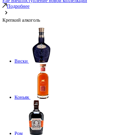
Elie Bleu
Поступление новой коллелкции
Подробнее
Крепкий алкоголь
Виски
Коньяк
Ром