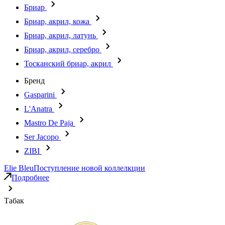
Бриар
Бриар, акрил, кожа
Бриар, акрил, латунь
Бриар, акрил, серебро
Тосканский бриар, акрил
Бренд
Gasparini
L'Anatra
Mastro De Paja
Ser Jacopo
ZIBI
Elie Bleu
Поступление новой коллелкции
Подробнее
Табак