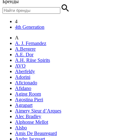
Бренды
4
4th Generation
A
A. J. Fernandez
A.Bergere
A.E. Dor
A.H. Riise Spirits
AVO
Aberfeldy
Adorini
Aficionado
Afidano
Aging Room
Agostina Pieri
Agrapart
Aimery Sieur d’Arques
Alec Bradley
Alphonse Mellot
Alsbo
Amis De Beauregard
Andre Jacquart