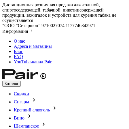
Дистанционная розничная продажа алкогольной,
спиртосодержащей, табачной, никотинсодержащей
продукции, зажигалок и устройств для курения табака не
осуществляется
"ООО “Сигаршоп”
9710027074
1177746342971
Информация
О нас
Адреса и магазины
Блог
FAQ
YouTube-канал Pair
Каталог
Скидки
Сигары
Крепкий алкоголь
Вино
Шампанское