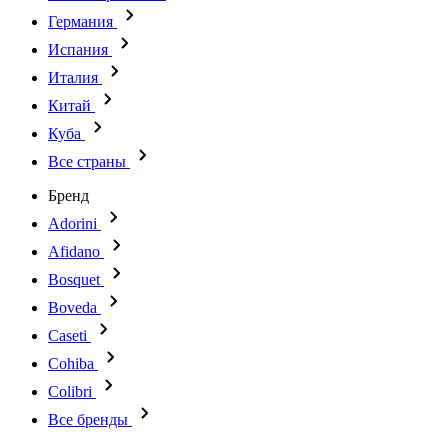
Германия
Испания
Италия
Китай
Куба
Все страны
Бренд
Adorini
Afidano
Bosquet
Boveda
Caseti
Cohiba
Colibri
Все бренды