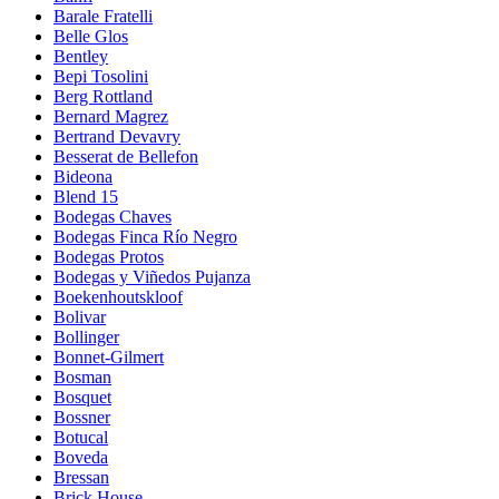
Barale Fratelli
Belle Glos
Bentley
Bepi Tosolini
Berg Rottland
Bernard Magrez
Bertrand Devavry
Besserat de Bellefon
Bideona
Blend 15
Bodegas Chaves
Bodegas Finca Río Negro
Bodegas Protos
Bodegas y Viñedos Pujanza
Boekenhoutskloof
Bolivar
Bollinger
Bonnet-Gilmert
Bosman
Bosquet
Bossner
Botucal
Boveda
Bressan
Brick House