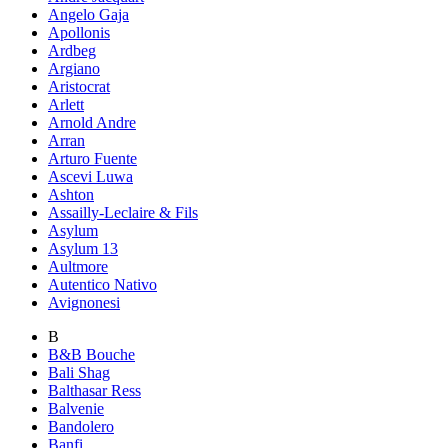
Angelo Gaja
Apollonis
Ardbeg
Argiano
Aristocrat
Arlett
Arnold Andre
Arran
Arturo Fuente
Ascevi Luwa
Ashton
Assailly-Leclaire & Fils
Asylum
Asylum 13
Aultmore
Autentico Nativo
Avignonesi
B
B&B Bouche
Bali Shag
Balthasar Ress
Balvenie
Bandolero
Banfi