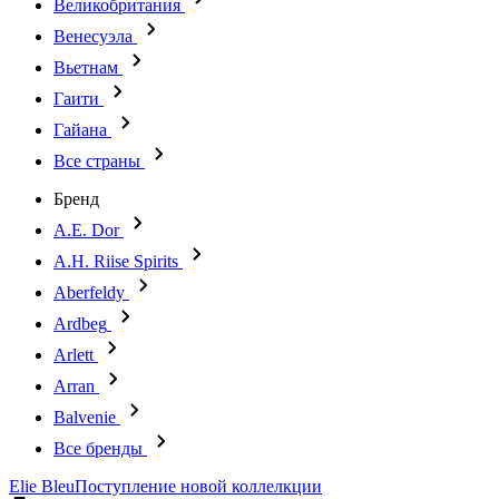
Великобритания
Венесуэла
Вьетнам
Гаити
Гайана
Все страны
Бренд
A.E. Dor
A.H. Riise Spirits
Aberfeldy
Ardbeg
Arlett
Arran
Balvenie
Все бренды
Elie Bleu
Поступление новой коллелкции