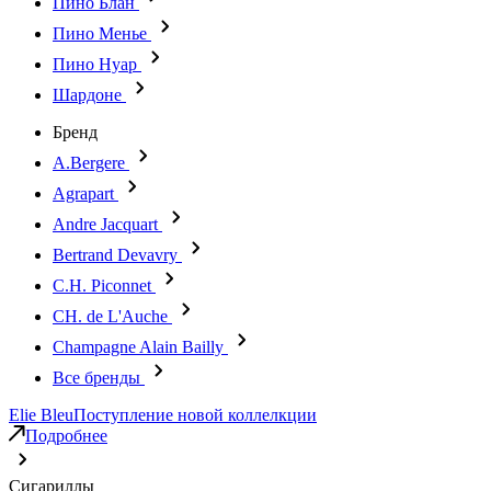
Пино Блан
Пино Менье
Пино Нуар
Шардоне
Бренд
A.Bergere
Agrapart
Andre Jacquart
Bertrand Devavry
C.H. Piconnet
CH. de L'Auche
Champagne Alain Bailly
Все бренды
Elie Bleu
Поступление новой коллелкции
Подробнее
Сигариллы