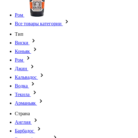
Ром
Все товары категории
Тип
Виски
Коньяк
Ром
Джин
Кальвадос
Водка
Текила
Арманьяк
Страна
Англия
Барбадос