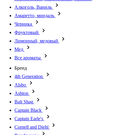
Алкоголь, Ваниль
Амаретто, миндаль
Черника
Фруктовый
Лимонный, медовый
Мед
Все ароматы
Бренд
4th Generation
Alsbo
Ashton
Bali Shag
Captain Black
Captain Earle's
Cornell and Diehl