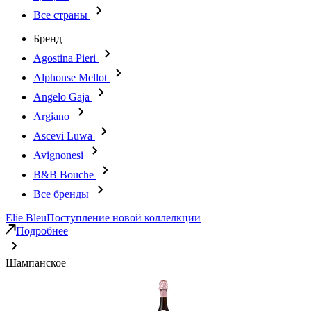
Все страны
Бренд
Agostina Pieri
Alphonse Mellot
Angelo Gaja
Argiano
Ascevi Luwa
Avignonesi
B&B Bouche
Все бренды
Elie Bleu
Поступление новой коллелкции
Подробнее
Шампанское