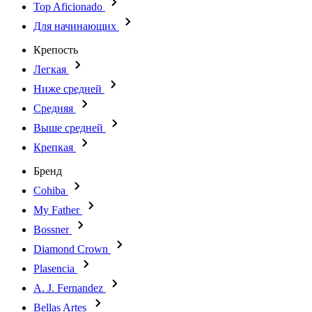
Top Aficionado
Для начинающих
Крепость
Легкая
Ниже средней
Средняя
Выше средней
Крепкая
Бренд
Cohiba
My Father
Bossner
Diamond Crown
Plasencia
A. J. Fernandez
Bellas Artes