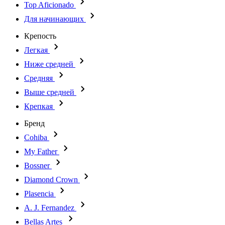
Top Aficionado
Для начинающих
Крепость
Легкая
Ниже средней
Средняя
Выше средней
Крепкая
Бренд
Cohiba
My Father
Bossner
Diamond Crown
Plasencia
A. J. Fernandez
Bellas Artes