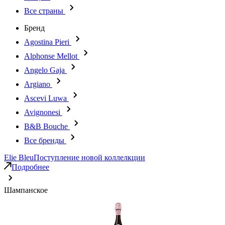
Все страны
Бренд
Agostina Pieri
Alphonse Mellot
Angelo Gaja
Argiano
Ascevi Luwa
Avignonesi
B&B Bouche
Все бренды
Elie Bleu
Поступление новой коллелкции
Подробнее
Шампанское