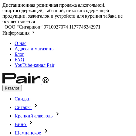
Дистанционная розничная продажа алкогольной,
спиртосодержащей, табачной, никотинсодержащей
продукции, зажигалок и устройств для курения табака не
осуществляется
"ООО “Сигаршоп”
9710027074
1177746342971
Информация
О нас
Адреса и магазины
Блог
FAQ
YouTube-канал Pair
Каталог
Скидки
Сигары
Крепкий алкоголь
Вино
Шампанское