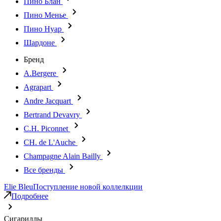
Пино Блан
Пино Менье
Пино Нуар
Шардоне
Бренд
A.Bergere
Agrapart
Andre Jacquart
Bertrand Devavry
C.H. Piconnet
CH. de L'Auche
Champagne Alain Bailly
Все бренды
Elie Bleu
Поступление новой коллелкции
Подробнее
Сигариллы