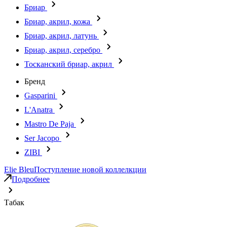
Бриар
Бриар, акрил, кожа
Бриар, акрил, латунь
Бриар, акрил, серебро
Тосканский бриар, акрил
Бренд
Gasparini
L'Anatra
Mastro De Paja
Ser Jacopo
ZIBI
Elie Bleu
Поступление новой коллелкции
Подробнее
Табак