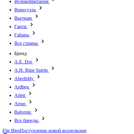
Великобритания
Венесуэла
Вьетнам
Гаити
Гайана
Все страны
Бренд
A.E. Dor
A.H. Riise Spirits
Aberfeldy
Ardbeg
Arlett
Arran
Balvenie
Все бренды
Elie Bleu
Поступление новой коллелкции