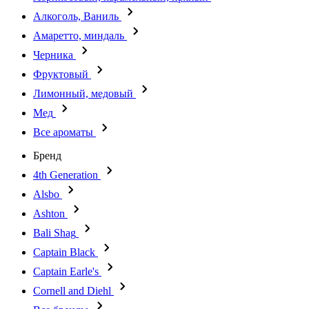
Алкоголь, Ваниль
Амаретто, миндаль
Черника
Фруктовый
Лимонный, медовый
Мед
Все ароматы
Бренд
4th Generation
Alsbo
Ashton
Bali Shag
Captain Black
Captain Earle's
Cornell and Diehl