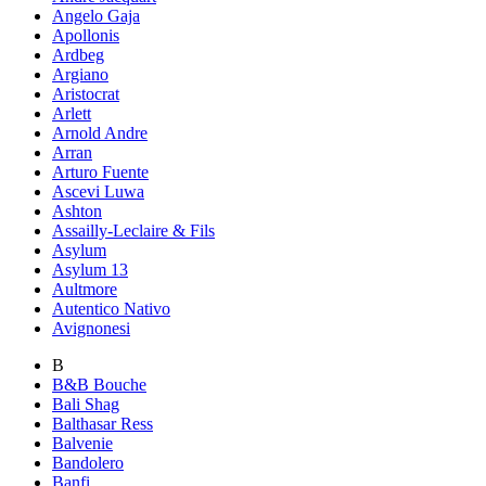
Angelo Gaja
Apollonis
Ardbeg
Argiano
Aristocrat
Arlett
Arnold Andre
Arran
Arturo Fuente
Ascevi Luwa
Ashton
Assailly-Leclaire & Fils
Asylum
Asylum 13
Aultmore
Autentico Nativo
Avignonesi
B
B&B Bouche
Bali Shag
Balthasar Ress
Balvenie
Bandolero
Banfi