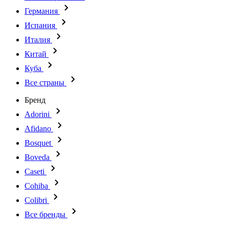
Германия
Испания
Италия
Китай
Куба
Все страны
Бренд
Adorini
Afidano
Bosquet
Boveda
Caseti
Cohiba
Colibri
Все бренды