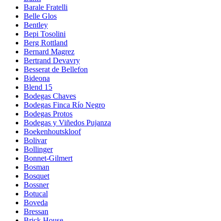
Barale Fratelli
Belle Glos
Bentley
Bepi Tosolini
Berg Rottland
Bernard Magrez
Bertrand Devavry
Besserat de Bellefon
Bideona
Blend 15
Bodegas Chaves
Bodegas Finca Río Negro
Bodegas Protos
Bodegas y Viñedos Pujanza
Boekenhoutskloof
Bolivar
Bollinger
Bonnet-Gilmert
Bosman
Bosquet
Bossner
Botucal
Boveda
Bressan
Brick House