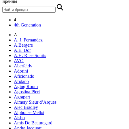
Бренды
4
4th Generation
A
A. J. Fernandez
A.Bergere
A.E. Dor
A.H. Riise Spirits
AVO
Aberfeldy
Adorini
Aficionado
Afidano
Aging Room
Agostina Pieri
Agrapart
Aimery Sieur d’Arques
Alec Bradley
Alphonse Mellot
Alsbo
Amis De Beauregard
Andre Jacquart