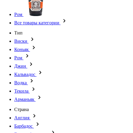
Ром
Все товары категории
Тип
Виски
Коньяк
Ром
Джин
Кальвадос
Водка
Текила
Арманьяк
Страна
Англия
Барбадос