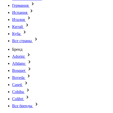
Германия
Испания
Италия
Китай
Куба
Все страны
Бренд
Adorini
Afidano
Bosquet
Boveda
Caseti
Cohiba
Colibri
Все бренды