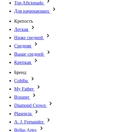
Top Aficionado
Для начинающих
Крепость
Легкая
Ниже средней
Средняя
Выше средней
Крепкая
Бренд
Cohiba
My Father
Bossner
Diamond Crown
Plasencia
A. J. Fernandez
Bellas Artes