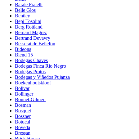
Barale Fratelli
Belle Glos
Bentley
Bepi Tosolini
Berg Rottland
Bernard Magrez
Bertrand Devavry
Besserat de Bellefon
Bideona
Blend 15
Bodegas Chaves
Bodegas Finca Río Negro
Bodegas Protos
Bodegas y Viñedos Pujanza
Boekenhoutskloof
Bolivar
Bollinger
Bonnet-Gilmert
Bosman
Bosquet
Bossner
Botucal
Boveda
Bressan
Brick House