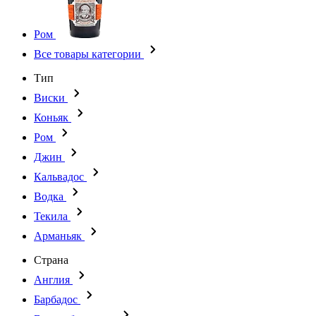
Ром
Все товары категории
Тип
Виски
Коньяк
Ром
Джин
Кальвадос
Водка
Текила
Арманьяк
Страна
Англия
Барбадос