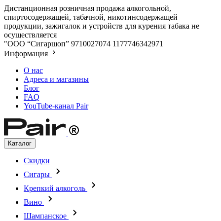
Дистанционная розничная продажа алкогольной,
спиртосодержащей, табачной, никотинсодержащей
продукции, зажигалок и устройств для курения табака не
осуществляется
"ООО “Сигаршоп”
9710027074
1177746342971
Информация
О нас
Адреса и магазины
Блог
FAQ
YouTube-канал Pair
Каталог
Скидки
Сигары
Крепкий алкоголь
Вино
Шампанское