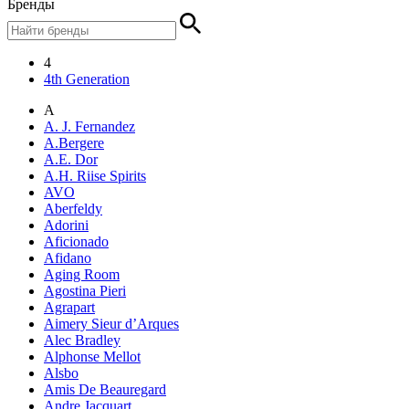
Бренды
4
4th Generation
A
A. J. Fernandez
A.Bergere
A.E. Dor
A.H. Riise Spirits
AVO
Aberfeldy
Adorini
Aficionado
Afidano
Aging Room
Agostina Pieri
Agrapart
Aimery Sieur d’Arques
Alec Bradley
Alphonse Mellot
Alsbo
Amis De Beauregard
Andre Jacquart