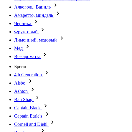
Алкоголь, Ваниль
Амаретто, миндаль
Черника
Фруктовый
Лимонный, медовый
Мед
Все ароматы
Бренд
4th Generation
Alsbo
Ashton
Bali Shag
Captain Black
Captain Earle's
Cornell and Diehl