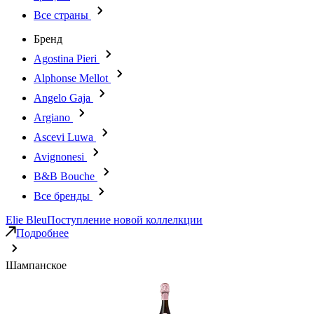
Все страны
Бренд
Agostina Pieri
Alphonse Mellot
Angelo Gaja
Argiano
Ascevi Luwa
Avignonesi
B&B Bouche
Все бренды
Elie Bleu
Поступление новой коллелкции
Подробнее
Шампанское