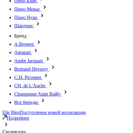
Пино Блан
Пино Менье
Пино Нуар
Шардоне
Бренд
A.Bergere
Agrapart
Andre Jacquart
Bertrand Devavry
C.H. Piconnet
CH. de L'Auche
Champagne Alain Bailly
Все бренды
Elie Bleu
Поступление новой коллелкции
Подробнее
Сигариллы