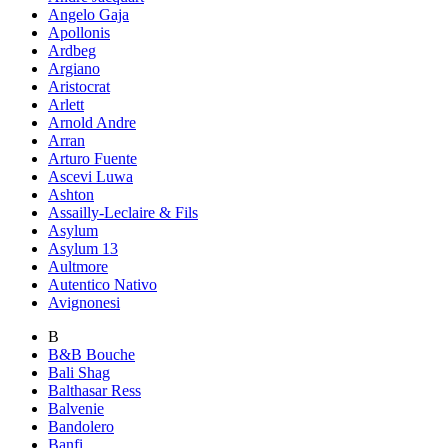
Angelo Gaja
Apollonis
Ardbeg
Argiano
Aristocrat
Arlett
Arnold Andre
Arran
Arturo Fuente
Ascevi Luwa
Ashton
Assailly-Leclaire & Fils
Asylum
Asylum 13
Aultmore
Autentico Nativo
Avignonesi
B
B&B Bouche
Bali Shag
Balthasar Ress
Balvenie
Bandolero
Banfi