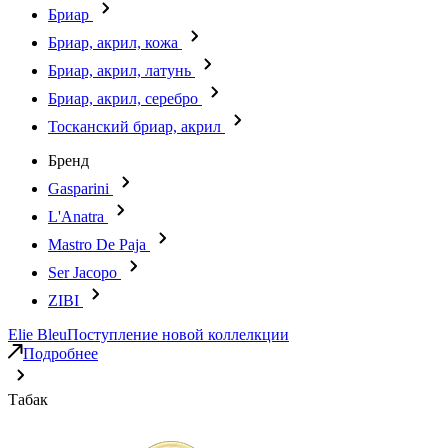
Бриар
Бриар, акрил, кожа
Бриар, акрил, латунь
Бриар, акрил, серебро
Тосканский бриар, акрил
Бренд
Gasparini
L'Anatra
Mastro De Paja
Ser Jacopo
ZIBI
Elie Bleu
Поступление новой коллелкции
Подробнее
Табак