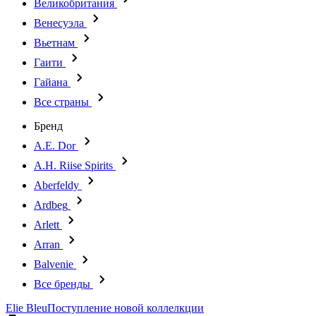
Великобритания
Венесуэла
Вьетнам
Гаити
Гайана
Все страны
Бренд
A.E. Dor
A.H. Riise Spirits
Aberfeldy
Ardbeg
Arlett
Arran
Balvenie
Все бренды
Elie Bleu
Поступление новой коллелкции