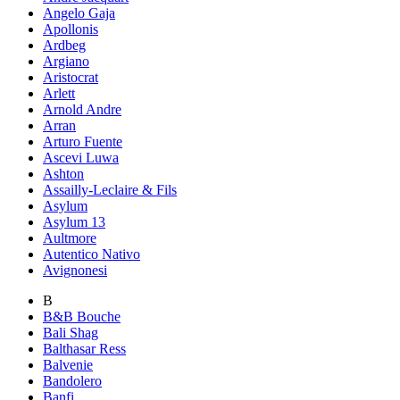
Angelo Gaja
Apollonis
Ardbeg
Argiano
Aristocrat
Arlett
Arnold Andre
Arran
Arturo Fuente
Ascevi Luwa
Ashton
Assailly-Leclaire & Fils
Asylum
Asylum 13
Aultmore
Autentico Nativo
Avignonesi
B
B&B Bouche
Bali Shag
Balthasar Ress
Balvenie
Bandolero
Banfi