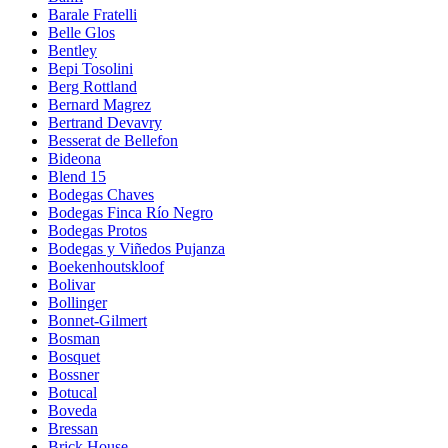
Barale Fratelli
Belle Glos
Bentley
Bepi Tosolini
Berg Rottland
Bernard Magrez
Bertrand Devavry
Besserat de Bellefon
Bideona
Blend 15
Bodegas Chaves
Bodegas Finca Río Negro
Bodegas Protos
Bodegas y Viñedos Pujanza
Boekenhoutskloof
Bolivar
Bollinger
Bonnet-Gilmert
Bosman
Bosquet
Bossner
Botucal
Boveda
Bressan
Brick House