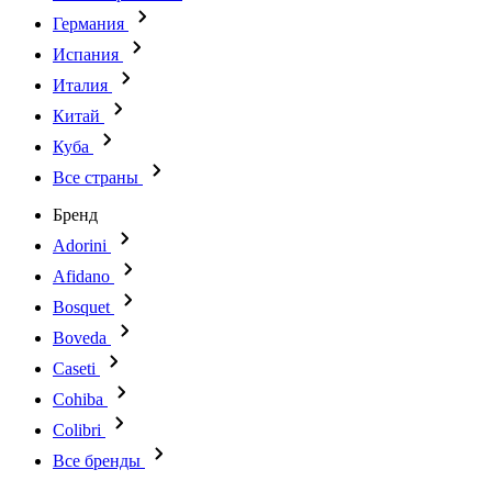
Германия
Испания
Италия
Китай
Куба
Все страны
Бренд
Adorini
Afidano
Bosquet
Boveda
Caseti
Cohiba
Colibri
Все бренды