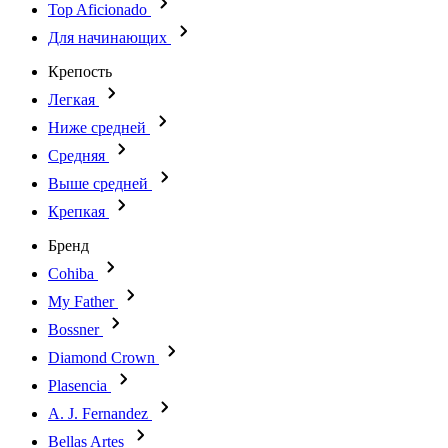
Top Aficionado
Для начинающих
Крепость
Легкая
Ниже средней
Средняя
Выше средней
Крепкая
Бренд
Cohiba
My Father
Bossner
Diamond Crown
Plasencia
A. J. Fernandez
Bellas Artes