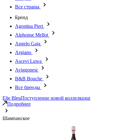
Все страны
Бренд
Agostina Pieri
Alphonse Mellot
Angelo Gaja
Argiano
Ascevi Luwa
Avignonesi
B&B Bouche
Все бренды
Elie Bleu
Поступление новой коллелкции
Подробнее
Шампанское