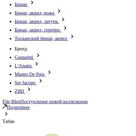
Бриар
Бриар, акрил, кожа
Бриар, акрил, латунь
Бриар, акрил, серебро
Тосканский бриар, акрил
Бренд
Gasparini
L'Anatra
Mastro De Paja
Ser Jacopo
ZIBI
Elie Bleu
Поступление новой коллелкции
Подробнее
Табак