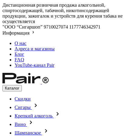
Дистанционная розничная продажа алкогольной,
спиртосодержащей, табачной, никотинсодержащей
продукции, зажигалок и устройств для курения табака не
осуществляется
"ООО “Сигаршоп”
9710027074
1177746342971
Информация
О нас
Адреса и магазины
Блог
FAQ
YouTube-канал Pair
Каталог
Скидки
Сигары
Крепкий алкоголь
Вино
Шампанское