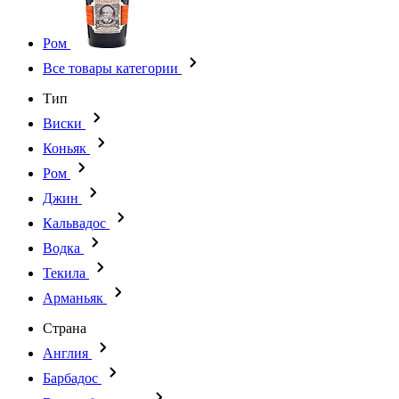
Ром
Все товары категории
Тип
Виски
Коньяк
Ром
Джин
Кальвадос
Водка
Текила
Арманьяк
Страна
Англия
Барбадос