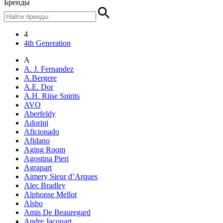
Бренды
4
4th Generation
A
A. J. Fernandez
A.Bergere
A.E. Dor
A.H. Riise Spirits
AVO
Aberfeldy
Adorini
Aficionado
Afidano
Aging Room
Agostina Pieri
Agrapart
Aimery Sieur d’Arques
Alec Bradley
Alphonse Mellot
Alsbo
Amis De Beauregard
Andre Jacquart