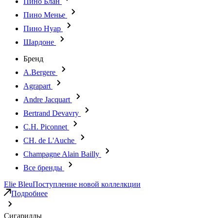
Пино Блан
Пино Менье
Пино Нуар
Шардоне
Бренд
A.Bergere
Agrapart
Andre Jacquart
Bertrand Devavry
C.H. Piconnet
CH. de L'Auche
Champagne Alain Bailly
Все бренды
Elie Bleu
Поступление новой коллелкции
Подробнее
Сигариллы