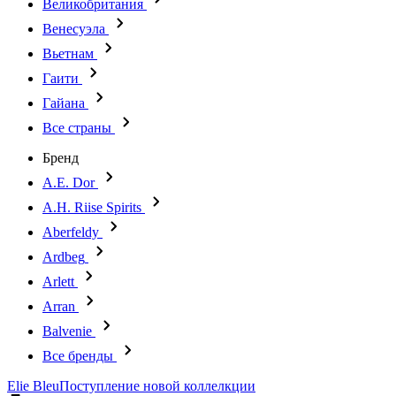
Великобритания
Венесуэла
Вьетнам
Гаити
Гайана
Все страны
Бренд
A.E. Dor
A.H. Riise Spirits
Aberfeldy
Ardbeg
Arlett
Arran
Balvenie
Все бренды
Elie Bleu
Поступление новой коллелкции