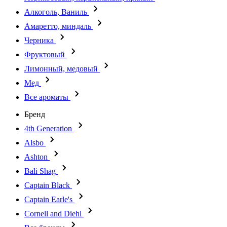
Алкоголь, Ваниль
Амаретто, миндаль
Черника
Фруктовый
Лимонный, медовый
Мед
Все ароматы
Бренд
4th Generation
Alsbo
Ashton
Bali Shag
Captain Black
Captain Earle's
Cornell and Diehl