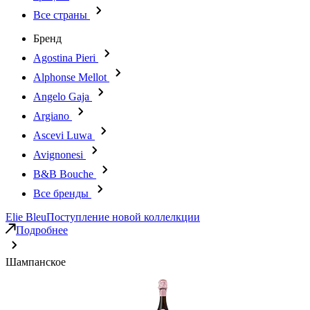
Все страны
Бренд
Agostina Pieri
Alphonse Mellot
Angelo Gaja
Argiano
Ascevi Luwa
Avignonesi
B&B Bouche
Все бренды
Elie Bleu
Поступление новой коллелкции
Подробнее
Шампанское