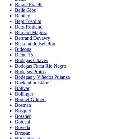
Barale Fratelli
Belle Glos
Bentley
Bepi Tosolini
Berg Rottland
Bernard Magrez
Bertrand Devavry
Besserat de Bellefon
Bideona
Blend 15
Bodegas Chaves
Bodegas Finca Río Negro
Bodegas Protos
Bodegas y Viñedos Pujanza
Boekenhoutskloof
Bolivar
Bollinger
Bonnet-Gilmert
Bosman
Bosquet
Bossner
Botucal
Boveda
Bressan
Brick House