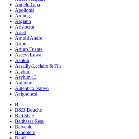
Angelo Gaja
Apollonis
Ardbeg
Argiano
Aristocrat
Arlett
Arnold Andre
Arran
Arturo Fuente
Ascevi Luwa
Ashton
Assailly-Leclaire & Fils
Asylum
Asylum 13
Aultmore
Autentico Nativo
Avignonesi
B
B&B Bouche
Bali Shag
Balthasar Ress
Balvenie
Bandolero
Banfi