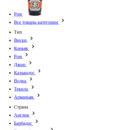
Ром
Все товары категории
Тип
Виски
Коньяк
Ром
Джин
Кальвадос
Водка
Текила
Арманьяк
Страна
Англия
Барбадос