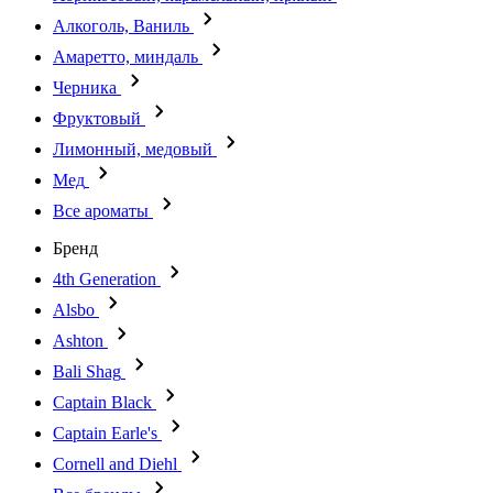
Алкоголь, Ваниль
Амаретто, миндаль
Черника
Фруктовый
Лимонный, медовый
Мед
Все ароматы
Бренд
4th Generation
Alsbo
Ashton
Bali Shag
Captain Black
Captain Earle's
Cornell and Diehl