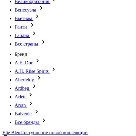
Великобритания
Венесуэла
Вьетнам
Гаити
Гайана
Все страны
Бренд
A.E. Dor
A.H. Riise Spirits
Aberfeldy
Ardbeg
Arlett
Arran
Balvenie
Все бренды
Elie Bleu
Поступление новой коллелкции