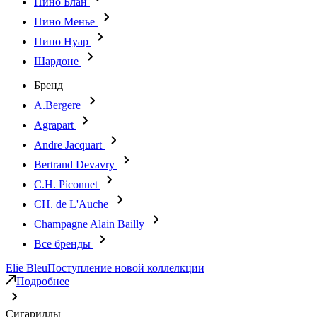
Пино Блан
Пино Менье
Пино Нуар
Шардоне
Бренд
A.Bergere
Agrapart
Andre Jacquart
Bertrand Devavry
C.H. Piconnet
CH. de L'Auche
Champagne Alain Bailly
Все бренды
Elie Bleu
Поступление новой коллелкции
Подробнее
Сигариллы