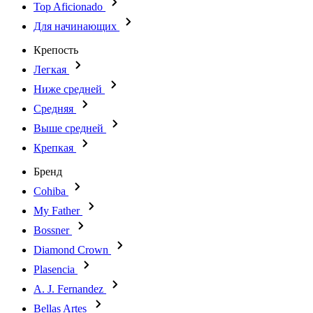
Top Aficionado
Для начинающих
Крепость
Легкая
Ниже средней
Средняя
Выше средней
Крепкая
Бренд
Cohiba
My Father
Bossner
Diamond Crown
Plasencia
A. J. Fernandez
Bellas Artes