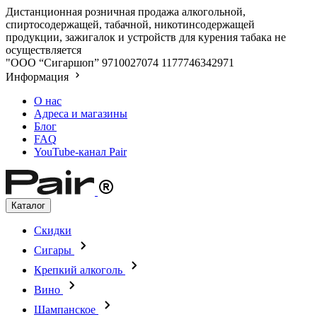
Дистанционная розничная продажа алкогольной,
спиртосодержащей, табачной, никотинсодержащей
продукции, зажигалок и устройств для курения табака не
осуществляется
"ООО “Сигаршоп”
9710027074
1177746342971
Информация
О нас
Адреса и магазины
Блог
FAQ
YouTube-канал Pair
Каталог
Скидки
Сигары
Крепкий алкоголь
Вино
Шампанское