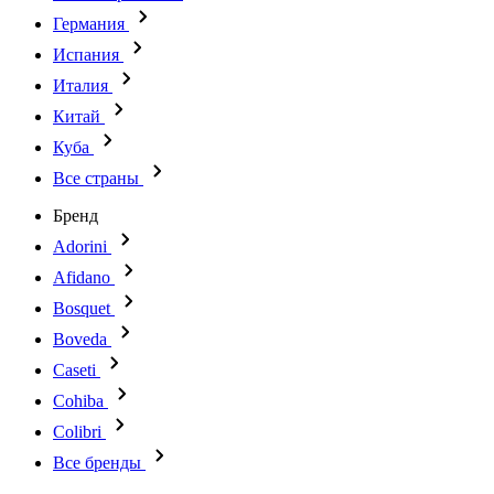
Германия
Испания
Италия
Китай
Куба
Все страны
Бренд
Adorini
Afidano
Bosquet
Boveda
Caseti
Cohiba
Colibri
Все бренды