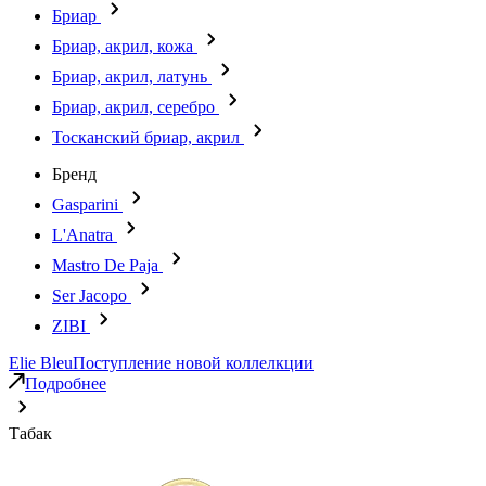
Бриар
Бриар, акрил, кожа
Бриар, акрил, латунь
Бриар, акрил, серебро
Тосканский бриар, акрил
Бренд
Gasparini
L'Anatra
Mastro De Paja
Ser Jacopo
ZIBI
Elie Bleu
Поступление новой коллелкции
Подробнее
Табак