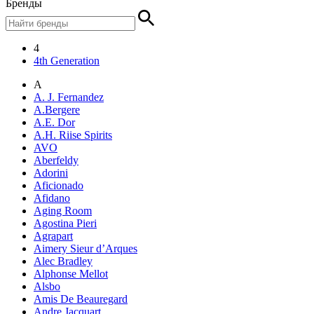
Бренды
4
4th Generation
A
A. J. Fernandez
A.Bergere
A.E. Dor
A.H. Riise Spirits
AVO
Aberfeldy
Adorini
Aficionado
Afidano
Aging Room
Agostina Pieri
Agrapart
Aimery Sieur d’Arques
Alec Bradley
Alphonse Mellot
Alsbo
Amis De Beauregard
Andre Jacquart