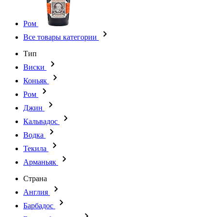
Ром
Все товары категории
Тип
Виски
Коньяк
Ром
Джин
Кальвадос
Водка
Текила
Арманьяк
Страна
Англия
Барбадос