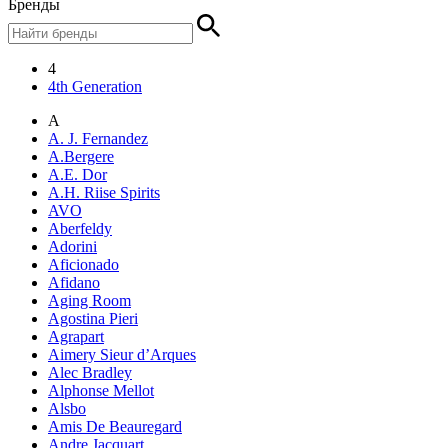
Бренды
4
4th Generation
A
A. J. Fernandez
A.Bergere
A.E. Dor
A.H. Riise Spirits
AVO
Aberfeldy
Adorini
Aficionado
Afidano
Aging Room
Agostina Pieri
Agrapart
Aimery Sieur d’Arques
Alec Bradley
Alphonse Mellot
Alsbo
Amis De Beauregard
Andre Jacquart