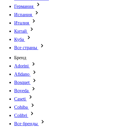
Германия
Испания
Италия
Китай
Куба
Все страны
Бренд
Adorini
Afidano
Bosquet
Boveda
Caseti
Cohiba
Colibri
Все бренды