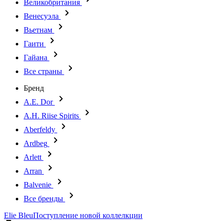
Великобритания
Венесуэла
Вьетнам
Гаити
Гайана
Все страны
Бренд
A.E. Dor
A.H. Riise Spirits
Aberfeldy
Ardbeg
Arlett
Arran
Balvenie
Все бренды
Elie Bleu
Поступление новой коллелкции