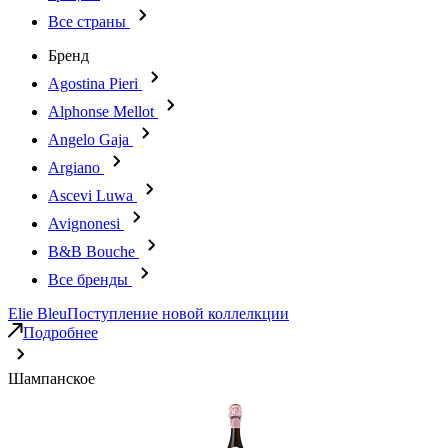
Все страны
Бренд
Agostina Pieri
Alphonse Mellot
Angelo Gaja
Argiano
Ascevi Luwa
Avignonesi
B&B Bouche
Все бренды
Elie Bleu
Поступление новой коллелкции
Подробнее
Шампанское