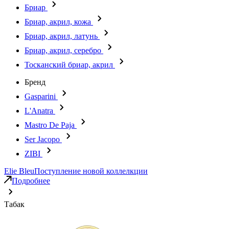
Бриар
Бриар, акрил, кожа
Бриар, акрил, латунь
Бриар, акрил, серебро
Тосканский бриар, акрил
Бренд
Gasparini
L'Anatra
Mastro De Paja
Ser Jacopo
ZIBI
Elie Bleu
Поступление новой коллелкции
Подробнее
Табак