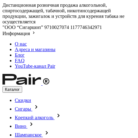
Дистанционная розничная продажа алкогольной,
спиртосодержащей, табачной, никотинсодержащей
продукции, зажигалок и устройств для курения табака не
осуществляется
"ООО “Сигаршоп”
9710027074
1177746342971
Информация
О нас
Адреса и магазины
Блог
FAQ
YouTube-канал Pair
Каталог
Скидки
Сигары
Крепкий алкоголь
Вино
Шампанское