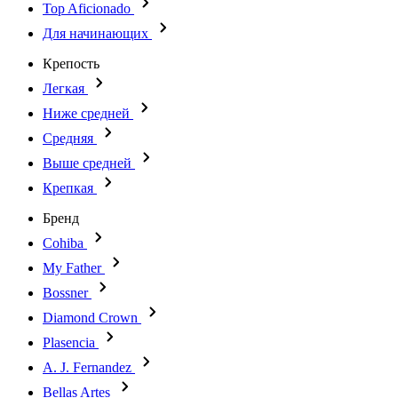
Top Aficionado
Для начинающих
Крепость
Легкая
Ниже средней
Средняя
Выше средней
Крепкая
Бренд
Cohiba
My Father
Bossner
Diamond Crown
Plasencia
A. J. Fernandez
Bellas Artes