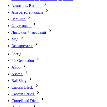
Алкоголь, Ваниль
Амаретто, миндаль
Черника
Фруктовый
Лимонный, медовый
Мед
Все ароматы
Бренд
4th Generation
Alsbo
Ashton
Bali Shag
Captain Black
Captain Earle's
Cornell and Diehl