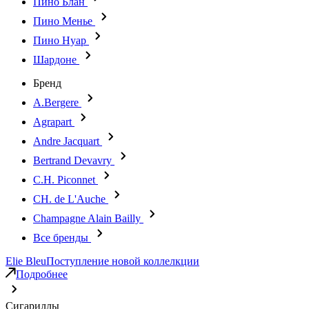
Пино Блан
Пино Менье
Пино Нуар
Шардоне
Бренд
A.Bergere
Agrapart
Andre Jacquart
Bertrand Devavry
C.H. Piconnet
CH. de L'Auche
Champagne Alain Bailly
Все бренды
Elie Bleu
Поступление новой коллелкции
Подробнее
Сигариллы