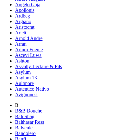
Angelo Gaja
Apollonis
Ardbeg
Argiano
Aristocrat
Arlett
Arnold Andre
Arran
Arturo Fuente
Ascevi Luwa
Ashton
Assailly-Leclaire & Fils
Asylum
Asylum 13
Aultmore
Autentico Nativo
Avignonesi
B
B&B Bouche
Bali Shag
Balthasar Ress
Balvenie
Bandolero
Banfi