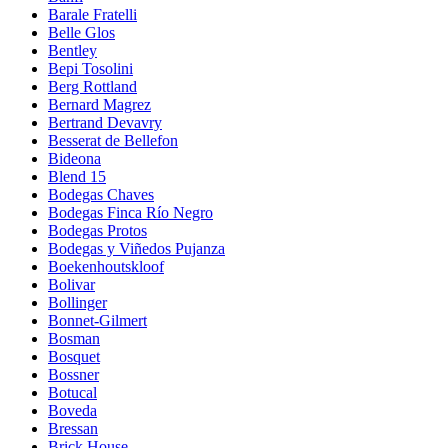
Barale Fratelli
Belle Glos
Bentley
Bepi Tosolini
Berg Rottland
Bernard Magrez
Bertrand Devavry
Besserat de Bellefon
Bideona
Blend 15
Bodegas Chaves
Bodegas Finca Río Negro
Bodegas Protos
Bodegas y Viñedos Pujanza
Boekenhoutskloof
Bolivar
Bollinger
Bonnet-Gilmert
Bosman
Bosquet
Bossner
Botucal
Boveda
Bressan
Brick House