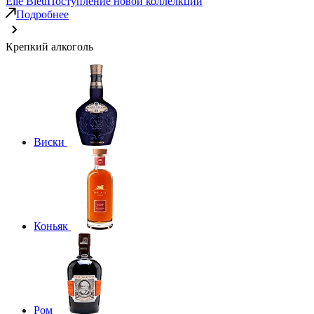
Elie Bleu
Поступление новой коллелкции
Подробнее
Крепкий алкоголь
Виски
Коньяк
Ром