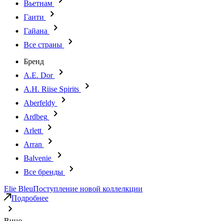
Вьетнам
Гаити
Гайана
Все страны
Бренд
A.E. Dor
A.H. Riise Spirits
Aberfeldy
Ardbeg
Arlett
Arran
Balvenie
Все бренды
Elie Bleu
Поступление новой коллелкции
Подробнее
Вино