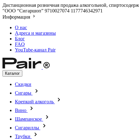
Дистанционная розничная продажа алкогольной, спиртосодержа
"ООО “Сигаршоп”
9710027074
1177746342971
Информация
О нас
Адреса и магазины
Блог
FAQ
YouTube-канал Pair
Каталог
Скидки
Сигары
Крепкий алкоголь
Вино
Шампанское
Сигариллы
Трубки