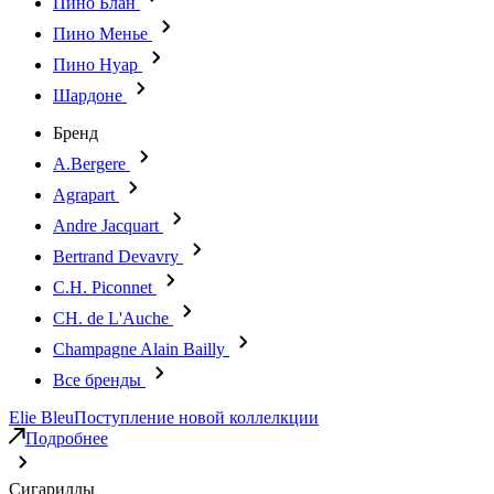
Пино Блан
Пино Менье
Пино Нуар
Шардоне
Бренд
A.Bergere
Agrapart
Andre Jacquart
Bertrand Devavry
C.H. Piconnet
CH. de L'Auche
Champagne Alain Bailly
Все бренды
Elie Bleu
Поступление новой коллелкции
Подробнее
Сигариллы