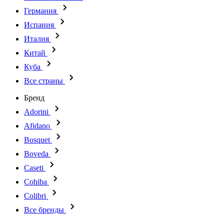
Германия
Испания
Италия
Китай
Куба
Все страны
Бренд
Adorini
Afidano
Bosquet
Boveda
Caseti
Cohiba
Colibri
Все бренды