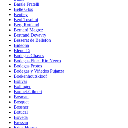
Barale Fratelli
Belle Glos
Bentley
Bepi Tosolini
Berg Rottland
Bernard Magrez
Bertrand Devavry
Besserat de Bellefon
Bideona
Blend 15
Bodegas Chaves
Bodegas Finca Río Negro
Bodegas Protos
Bodegas y Viñedos Pujanza
Boekenhoutskloof
Bolivar
Bollinger
Bonnet-Gilmert
Bosman
Bosquet
Bossner
Botucal
Boveda
Bressan
Brick House