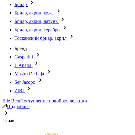
Бриар
Бриар, акрил, кожа
Бриар, акрил, латунь
Бриар, акрил, серебро
Тосканский бриар, акрил
Бренд
Gasparini
L'Anatra
Mastro De Paja
Ser Jacopo
ZIBI
Elie Bleu
Поступление новой коллелкции
Подробнее
Табак