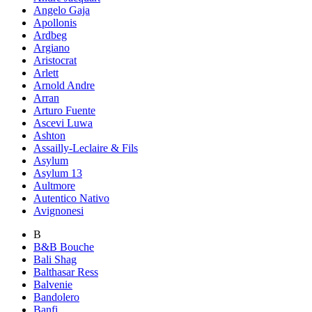
Angelo Gaja
Apollonis
Ardbeg
Argiano
Aristocrat
Arlett
Arnold Andre
Arran
Arturo Fuente
Ascevi Luwa
Ashton
Assailly-Leclaire & Fils
Asylum
Asylum 13
Aultmore
Autentico Nativo
Avignonesi
B
B&B Bouche
Bali Shag
Balthasar Ress
Balvenie
Bandolero
Banfi