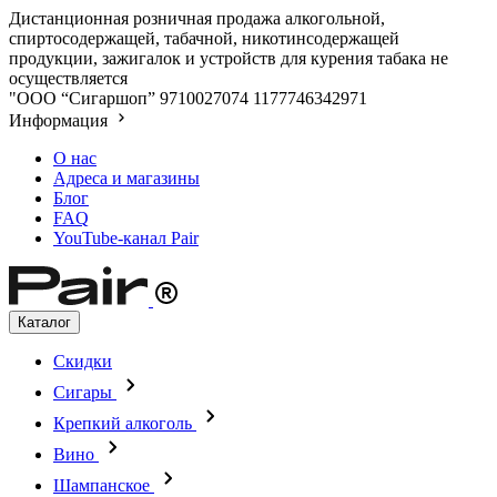
Дистанционная розничная продажа алкогольной,
спиртосодержащей, табачной, никотинсодержащей
продукции, зажигалок и устройств для курения табака не
осуществляется
"ООО “Сигаршоп”
9710027074
1177746342971
Информация
О нас
Адреса и магазины
Блог
FAQ
YouTube-канал Pair
Каталог
Скидки
Сигары
Крепкий алкоголь
Вино
Шампанское