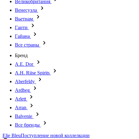
Великобритания
Венесуэла
Вьетнам
Гаити
Гайана
Все страны
Бренд
A.E. Dor
A.H. Riise Spirits
Aberfeldy
Ardbeg
Arlett
Arran
Balvenie
Все бренды
Elie Bleu
Поступление новой коллелкции