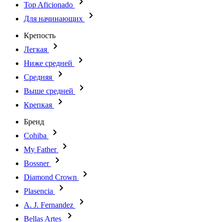
Top Aficionado
Для начинающих
Крепость
Легкая
Ниже средней
Средняя
Выше средней
Крепкая
Бренд
Cohiba
My Father
Bossner
Diamond Crown
Plasencia
A. J. Fernandez
Bellas Artes