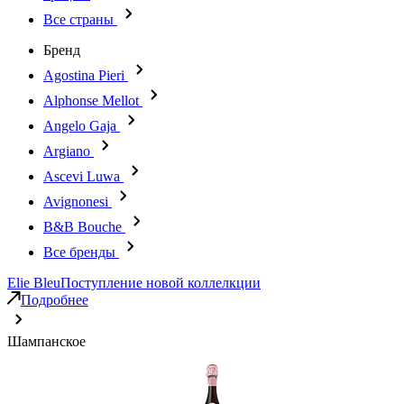
Все страны
Бренд
Agostina Pieri
Alphonse Mellot
Angelo Gaja
Argiano
Ascevi Luwa
Avignonesi
B&B Bouche
Все бренды
Elie Bleu
Поступление новой коллелкции
Подробнее
Шампанское