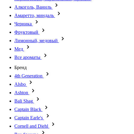
Алкоголь, Ваниль
Амаретто, миндаль
Черника
Фруктовый
Лимонный, медовый
Мед
Все ароматы
Бренд
4th Generation
Alsbo
Ashton
Bali Shag
Captain Black
Captain Earle's
Cornell and Diehl