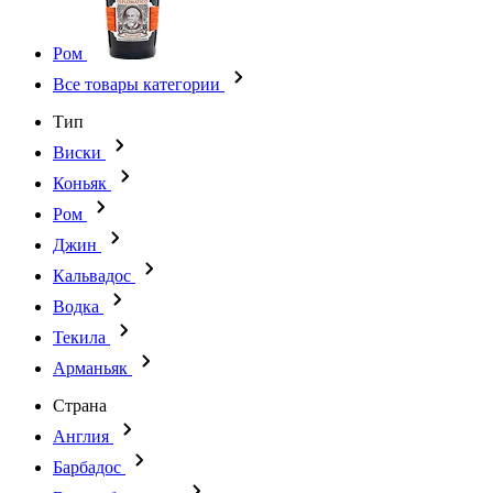
Ром
Все товары категории
Тип
Виски
Коньяк
Ром
Джин
Кальвадос
Водка
Текила
Арманьяк
Страна
Англия
Барбадос