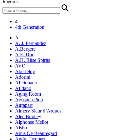
Бренды
4
4th Generation
A
A. J. Fernandez
A.Bergere
A.E. Dor
A.H. Riise Spirits
AVO
Aberfeldy
Adorini
Aficionado
Afidano
Aging Room
Agostina Pieri
Agrapart
Aimery Sieur d’Arques
Alec Bradley
Alphonse Mellot
Alsbo
Amis De Beauregard
Andre Jacquart