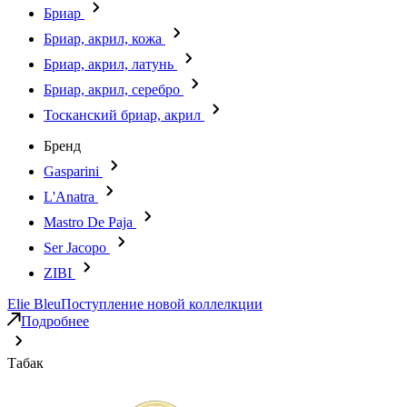
Бриар
Бриар, акрил, кожа
Бриар, акрил, латунь
Бриар, акрил, серебро
Тосканский бриар, акрил
Бренд
Gasparini
L'Anatra
Mastro De Paja
Ser Jacopo
ZIBI
Elie Bleu
Поступление новой коллелкции
Подробнее
Табак