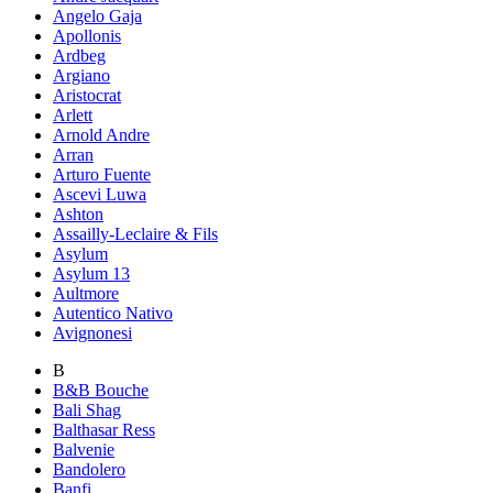
Angelo Gaja
Apollonis
Ardbeg
Argiano
Aristocrat
Arlett
Arnold Andre
Arran
Arturo Fuente
Ascevi Luwa
Ashton
Assailly-Leclaire & Fils
Asylum
Asylum 13
Aultmore
Autentico Nativo
Avignonesi
B
B&B Bouche
Bali Shag
Balthasar Ress
Balvenie
Bandolero
Banfi