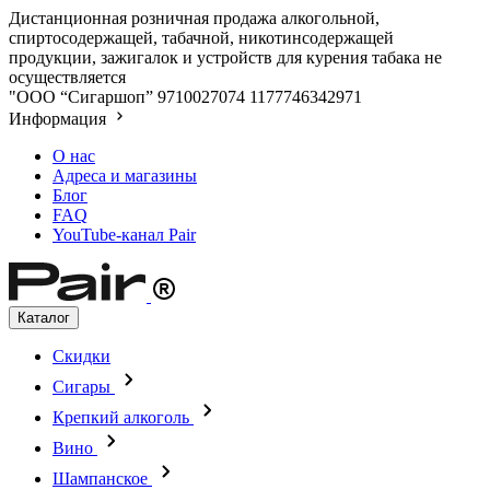
Дистанционная розничная продажа алкогольной,
спиртосодержащей, табачной, никотинсодержащей
продукции, зажигалок и устройств для курения табака не
осуществляется
"ООО “Сигаршоп”
9710027074
1177746342971
Информация
О нас
Адреса и магазины
Блог
FAQ
YouTube-канал Pair
Каталог
Скидки
Сигары
Крепкий алкоголь
Вино
Шампанское