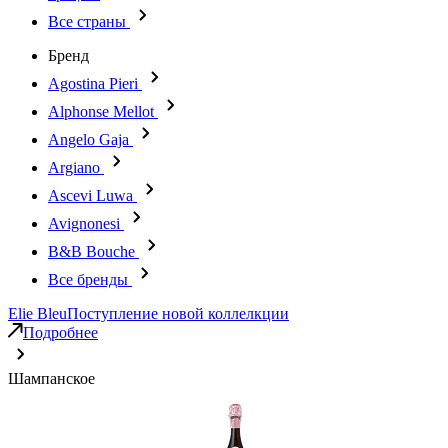
Все страны
Бренд
Agostina Pieri
Alphonse Mellot
Angelo Gaja
Argiano
Ascevi Luwa
Avignonesi
B&B Bouche
Все бренды
Elie Bleu
Поступление новой коллелкции
Подробнее
Шампанское