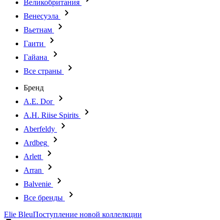
Великобритания
Венесуэла
Вьетнам
Гаити
Гайана
Все страны
Бренд
A.E. Dor
A.H. Riise Spirits
Aberfeldy
Ardbeg
Arlett
Arran
Balvenie
Все бренды
Elie Bleu
Поступление новой коллелкции