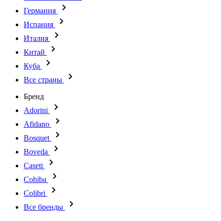
Германия
Испания
Италия
Китай
Куба
Все страны
Бренд
Adorini
Afidano
Bosquet
Boveda
Caseti
Cohiba
Colibri
Все бренды