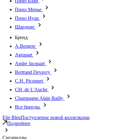
Пино Блан
Пино Менье
Пино Нуар
Шардоне
Бренд
A.Bergere
Agrapart
Andre Jacquart
Bertrand Devavry
C.H. Piconnet
CH. de L'Auche
Champagne Alain Bailly
Все бренды
Elie Bleu
Поступление новой коллелкции
Подробнее
Сигариллы