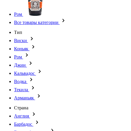
Ром
Все товары категории
Тип
Виски
Коньяк
Ром
Джин
Кальвадос
Водка
Текила
Арманьяк
Страна
Англия
Барбадос