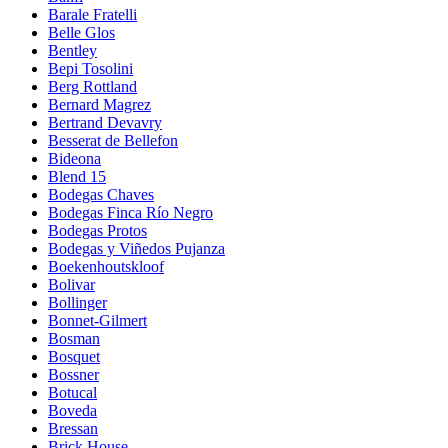
Barale Fratelli
Belle Glos
Bentley
Bepi Tosolini
Berg Rottland
Bernard Magrez
Bertrand Devavry
Besserat de Bellefon
Bideona
Blend 15
Bodegas Chaves
Bodegas Finca Río Negro
Bodegas Protos
Bodegas y Viñedos Pujanza
Boekenhoutskloof
Bolivar
Bollinger
Bonnet-Gilmert
Bosman
Bosquet
Bossner
Botucal
Boveda
Bressan
Brick House