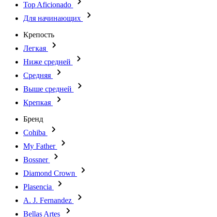
Top Aficionado
Для начинающих
Крепость
Легкая
Ниже средней
Средняя
Выше средней
Крепкая
Бренд
Cohiba
My Father
Bossner
Diamond Crown
Plasencia
A. J. Fernandez
Bellas Artes