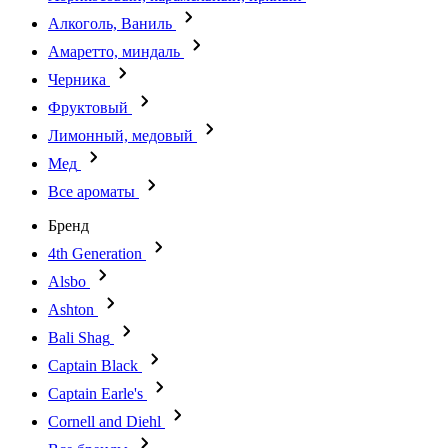
Алкоголь, Ваниль
Амаретто, миндаль
Черника
Фруктовый
Лимонный, медовый
Мед
Все ароматы
Бренд
4th Generation
Alsbo
Ashton
Bali Shag
Captain Black
Captain Earle's
Cornell and Diehl