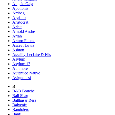
Angelo Gaja
Apollonis
Ardbeg
Argiano
Aristocrat
Arlett
Arnold Andre
Arran
Arturo Fuente
Ascevi Luwa
Ashton
Assailly-Leclaire & Fils
Asylum
Asylum 13
Aultmore
Autentico Nativo
Avignonesi
B
B&B Bouche
Bali Shag
Balthasar Ress
Balvenie
Bandolero
Banfi