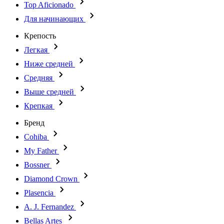
Top Aficionado
Для начинающих
Крепость
Легкая
Ниже средней
Средняя
Выше средней
Крепкая
Бренд
Cohiba
My Father
Bossner
Diamond Crown
Plasencia
A. J. Fernandez
Bellas Artes