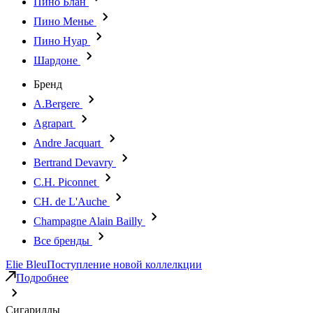
Пино Блан
Пино Менье
Пино Нуар
Шардоне
Бренд
A.Bergere
Agrapart
Andre Jacquart
Bertrand Devavry
C.H. Piconnet
CH. de L'Auche
Champagne Alain Bailly
Все бренды
Elie Bleu
Поступление новой коллелкции
Подробнее
Сигариллы