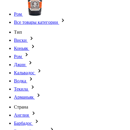
Ром
Все товары категории
Тип
Виски
Коньяк
Ром
Джин
Кальвадос
Водка
Текила
Арманьяк
Страна
Англия
Барбадос