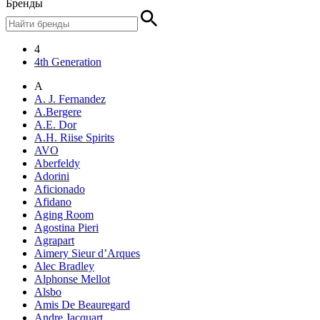
Бренды
4
4th Generation
A
A. J. Fernandez
A.Bergere
A.E. Dor
A.H. Riise Spirits
AVO
Aberfeldy
Adorini
Aficionado
Afidano
Aging Room
Agostina Pieri
Agrapart
Aimery Sieur d’Arques
Alec Bradley
Alphonse Mellot
Alsbo
Amis De Beauregard
Andre Jacquart