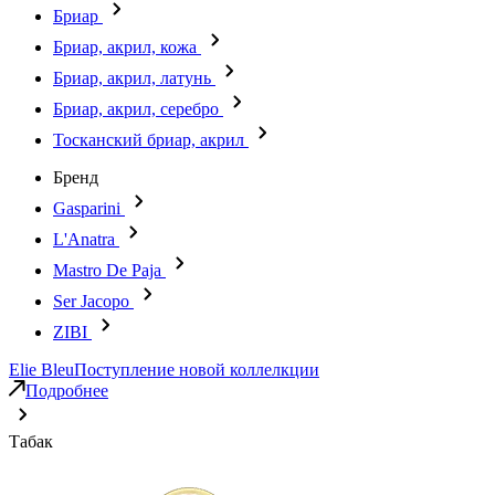
Бриар
Бриар, акрил, кожа
Бриар, акрил, латунь
Бриар, акрил, серебро
Тосканский бриар, акрил
Бренд
Gasparini
L'Anatra
Mastro De Paja
Ser Jacopo
ZIBI
Elie Bleu
Поступление новой коллелкции
Подробнее
Табак