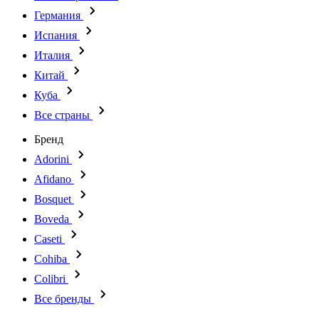
Германия
Испания
Италия
Китай
Куба
Все страны
Бренд
Adorini
Afidano
Bosquet
Boveda
Caseti
Cohiba
Colibri
Все бренды