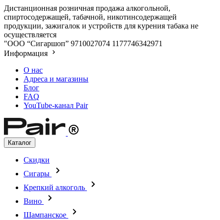
Дистанционная розничная продажа алкогольной,
спиртосодержащей, табачной, никотинсодержащей
продукции, зажигалок и устройств для курения табака не
осуществляется
"ООО “Сигаршоп”
9710027074
1177746342971
Информация
О нас
Адреса и магазины
Блог
FAQ
YouTube-канал Pair
Каталог
Скидки
Сигары
Крепкий алкоголь
Вино
Шампанское