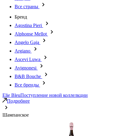
Все страны
Бренд
Agostina Pieri
Alphonse Mellot
Angelo Gaja
Argiano
Ascevi Luwa
Avignonesi
B&B Bouche
Все бренды
Elie Bleu
Поступление новой коллелкции
Подробнее
Шампанское