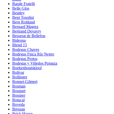
Barale Fratelli
Belle Glos
Bentley
Bepi Tosolini
Berg Rottland
Bernard Magrez
Bertrand Devavry
Besserat de Bellefon
Bideona
Blend 15
Bodegas Chaves
Bodegas Finca Río Negro
Bodegas Protos
Bodegas y Viñedos Pujanza
Boekenhoutskloof
Bolivar
Bollinger
Bonnet-Gilmert
Bosman
Bosquet
Bossner
Botucal
Boveda
Bressan
Brick House