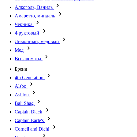
Алкоголь, Ваниль
Амаретто, миндаль
Черника
Фруктовый
Лимонный, медовый
Мед
Все ароматы
Бренд
4th Generation
Alsbo
Ashton
Bali Shag
Captain Black
Captain Earle's
Cornell and Diehl