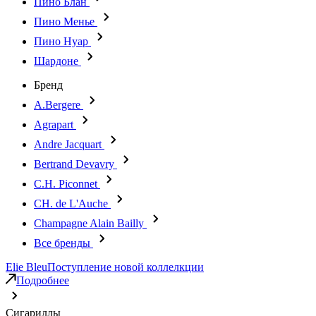
Пино Блан
Пино Менье
Пино Нуар
Шардоне
Бренд
A.Bergere
Agrapart
Andre Jacquart
Bertrand Devavry
C.H. Piconnet
CH. de L'Auche
Champagne Alain Bailly
Все бренды
Elie Bleu
Поступление новой коллелкции
Подробнее
Сигариллы