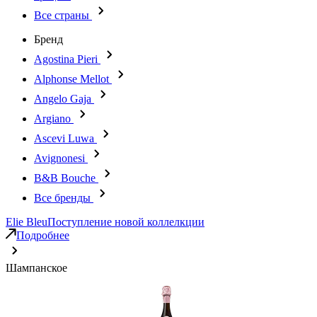
Все страны
Бренд
Agostina Pieri
Alphonse Mellot
Angelo Gaja
Argiano
Ascevi Luwa
Avignonesi
B&B Bouche
Все бренды
Elie Bleu
Поступление новой коллелкции
Подробнее
Шампанское