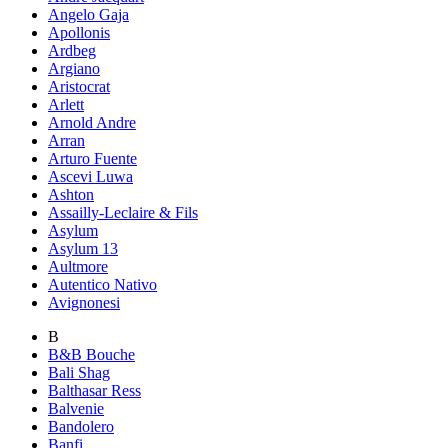
Angelo Gaja
Apollonis
Ardbeg
Argiano
Aristocrat
Arlett
Arnold Andre
Arran
Arturo Fuente
Ascevi Luwa
Ashton
Assailly-Leclaire & Fils
Asylum
Asylum 13
Aultmore
Autentico Nativo
Avignonesi
B
B&B Bouche
Bali Shag
Balthasar Ress
Balvenie
Bandolero
Banfi