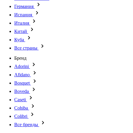
Германия
Испания
Италия
Китай
Куба
Все страны
Бренд
Adorini
Afidano
Bosquet
Boveda
Caseti
Cohiba
Colibri
Все бренды