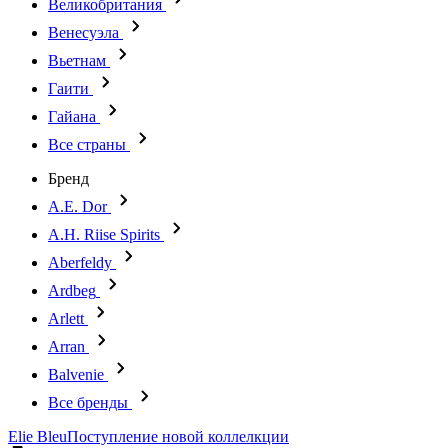
Великобритания
Венесуэла
Вьетнам
Гаити
Гайана
Все страны
Бренд
A.E. Dor
A.H. Riise Spirits
Aberfeldy
Ardbeg
Arlett
Arran
Balvenie
Все бренды
Elie Bleu
Поступление новой коллелкции