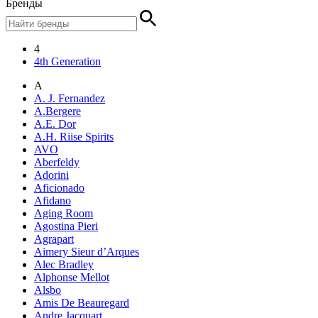
Бренды
4
4th Generation
A
A. J. Fernandez
A.Bergere
A.E. Dor
A.H. Riise Spirits
AVO
Aberfeldy
Adorini
Aficionado
Afidano
Aging Room
Agostina Pieri
Agrapart
Aimery Sieur d’Arques
Alec Bradley
Alphonse Mellot
Alsbo
Amis De Beauregard
Andre Jacquart