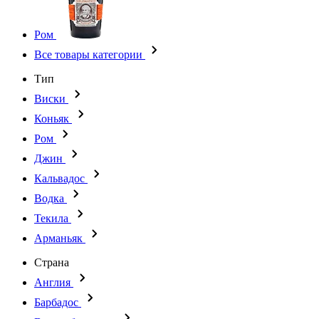
Ром
Все товары категории
Тип
Виски
Коньяк
Ром
Джин
Кальвадос
Водка
Текила
Арманьяк
Страна
Англия
Барбадос