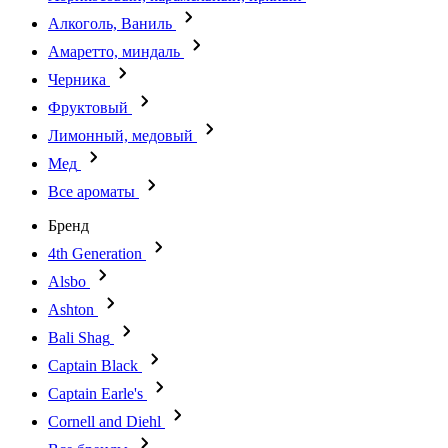
Алкоголь, Ваниль
Амаретто, миндаль
Черника
Фруктовый
Лимонный, медовый
Мед
Все ароматы
Бренд
4th Generation
Alsbo
Ashton
Bali Shag
Captain Black
Captain Earle's
Cornell and Diehl