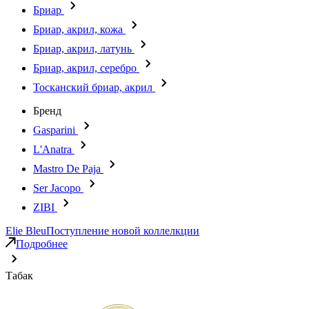
Бриар
Бриар, акрил, кожа
Бриар, акрил, латунь
Бриар, акрил, серебро
Тосканский бриар, акрил
Бренд
Gasparini
L'Anatra
Mastro De Paja
Ser Jacopo
ZIBI
Elie Bleu
Поступление новой коллелкции
Подробнее
Табак