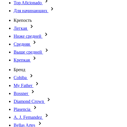
Top Aficionado
Для начинающих
Крепость
Легкая
Ниже средней
Средняя
Выше средней
Крепкая
Бренд
Cohiba
My Father
Bossner
Diamond Crown
Plasencia
A. J. Fernandez
Bellas Artes