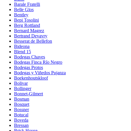
Barale Fratelli
Belle Glos
Bentley
Bepi Tosolini
Berg Rottland
Bernard Magrez
Bertrand Devavry
Besserat de Bellefon
Bideona
Blend 15
Bodegas Chaves
Bodegas Finca Río Negro
Bodegas Protos
Bodegas y Viñedos Pujanza
Boekenhoutskloof
Bolivar
Bollinger
Bonnet-Gilmert
Bosman
Bosquet
Bossner
Botucal
Boveda
Bressan
Brick House