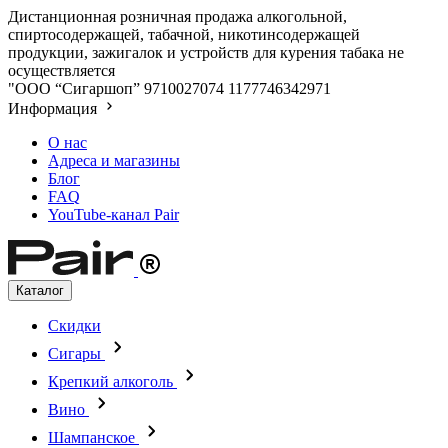
Дистанционная розничная продажа алкогольной,
спиртосодержащей, табачной, никотинсодержащей
продукции, зажигалок и устройств для курения табака не
осуществляется
"ООО “Сигаршоп”
9710027074
1177746342971
Информация
О нас
Адреса и магазины
Блог
FAQ
YouTube-канал Pair
Каталог
Скидки
Сигары
Крепкий алкоголь
Вино
Шампанское