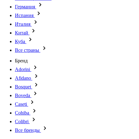
Германия
Испания
Италия
Китай
Куба
Все страны
Бренд
Adorini
Afidano
Bosquet
Boveda
Caseti
Cohiba
Colibri
Все бренды