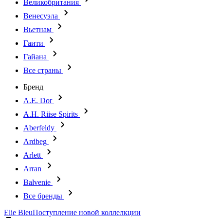
Великобритания
Венесуэла
Вьетнам
Гаити
Гайана
Все страны
Бренд
A.E. Dor
A.H. Riise Spirits
Aberfeldy
Ardbeg
Arlett
Arran
Balvenie
Все бренды
Elie Bleu
Поступление новой коллелкции