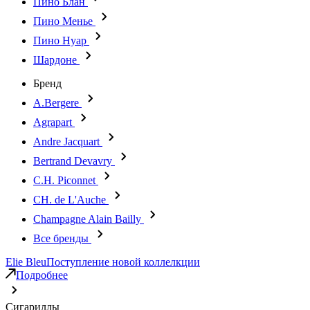
Пино Блан
Пино Менье
Пино Нуар
Шардоне
Бренд
A.Bergere
Agrapart
Andre Jacquart
Bertrand Devavry
C.H. Piconnet
CH. de L'Auche
Champagne Alain Bailly
Все бренды
Elie Bleu
Поступление новой коллелкции
Подробнее
Сигариллы