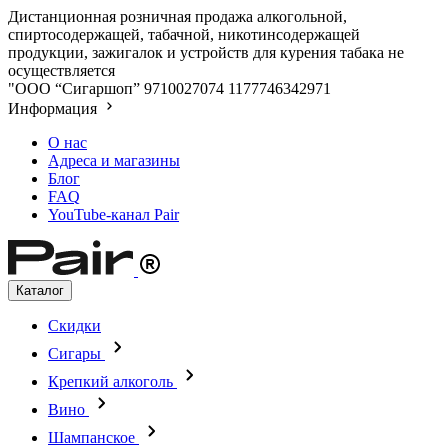
Дистанционная розничная продажа алкогольной,
спиртосодержащей, табачной, никотинсодержащей
продукции, зажигалок и устройств для курения табака не
осуществляется
"ООО “Сигаршоп”
9710027074
1177746342971
Информация
О нас
Адреса и магазины
Блог
FAQ
YouTube-канал Pair
Каталог
Скидки
Сигары
Крепкий алкоголь
Вино
Шампанское