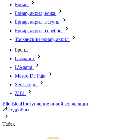
Бриар
Бриар, акрил, кожа
Бриар, акрил, латунь
Бриар, акрил, серебро
Тосканский бриар, акрил
Бренд
Gasparini
L'Anatra
Mastro De Paja
Ser Jacopo
ZIBI
Elie Bleu
Поступление новой коллелкции
Подробнее
Табак