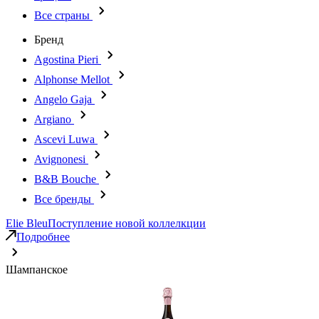
Все страны
Бренд
Agostina Pieri
Alphonse Mellot
Angelo Gaja
Argiano
Ascevi Luwa
Avignonesi
B&B Bouche
Все бренды
Elie Bleu
Поступление новой коллелкции
Подробнее
Шампанское