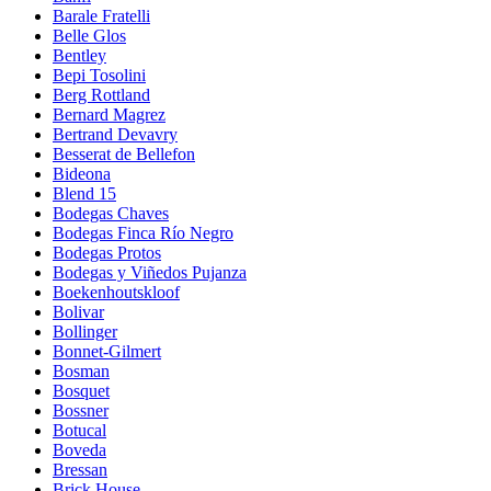
Barale Fratelli
Belle Glos
Bentley
Bepi Tosolini
Berg Rottland
Bernard Magrez
Bertrand Devavry
Besserat de Bellefon
Bideona
Blend 15
Bodegas Chaves
Bodegas Finca Río Negro
Bodegas Protos
Bodegas y Viñedos Pujanza
Boekenhoutskloof
Bolivar
Bollinger
Bonnet-Gilmert
Bosman
Bosquet
Bossner
Botucal
Boveda
Bressan
Brick House