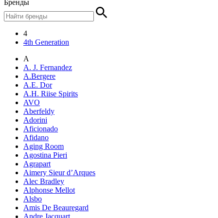
Бренды
4
4th Generation
A
A. J. Fernandez
A.Bergere
A.E. Dor
A.H. Riise Spirits
AVO
Aberfeldy
Adorini
Aficionado
Afidano
Aging Room
Agostina Pieri
Agrapart
Aimery Sieur d’Arques
Alec Bradley
Alphonse Mellot
Alsbo
Amis De Beauregard
Andre Jacquart