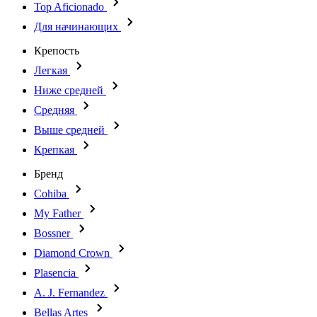
Top Aficionado
Для начинающих
Крепость
Легкая
Ниже средней
Средняя
Выше средней
Крепкая
Бренд
Cohiba
My Father
Bossner
Diamond Crown
Plasencia
A. J. Fernandez
Bellas Artes