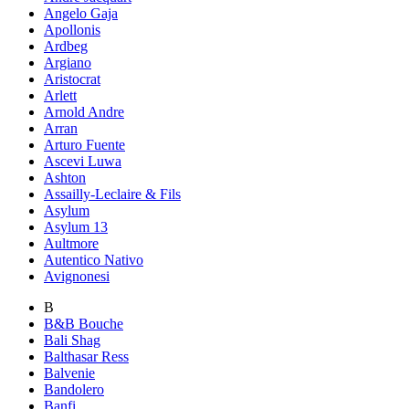
Angelo Gaja
Apollonis
Ardbeg
Argiano
Aristocrat
Arlett
Arnold Andre
Arran
Arturo Fuente
Ascevi Luwa
Ashton
Assailly-Leclaire & Fils
Asylum
Asylum 13
Aultmore
Autentico Nativo
Avignonesi
B
B&B Bouche
Bali Shag
Balthasar Ress
Balvenie
Bandolero
Banfi