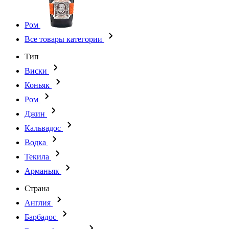
Ром
Все товары категории
Тип
Виски
Коньяк
Ром
Джин
Кальвадос
Водка
Текила
Арманьяк
Страна
Англия
Барбадос