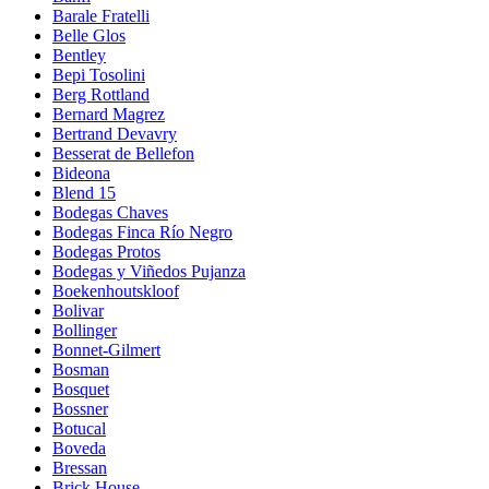
Barale Fratelli
Belle Glos
Bentley
Bepi Tosolini
Berg Rottland
Bernard Magrez
Bertrand Devavry
Besserat de Bellefon
Bideona
Blend 15
Bodegas Chaves
Bodegas Finca Río Negro
Bodegas Protos
Bodegas y Viñedos Pujanza
Boekenhoutskloof
Bolivar
Bollinger
Bonnet-Gilmert
Bosman
Bosquet
Bossner
Botucal
Boveda
Bressan
Brick House