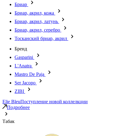
Бриар
Бриар, акрил, кожа
Бриар, акрил, латунь
Бриар, акрил, серебро
Тосканский бриар, акрил
Бренд
Gasparini
L'Anatra
Mastro De Paja
Ser Jacopo
ZIBI
Elie Bleu
Поступление новой коллелкции
Подробнее
Табак