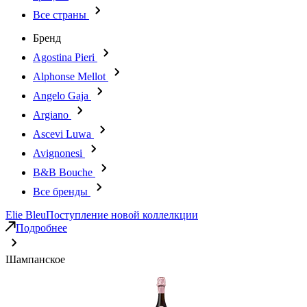
Все страны
Бренд
Agostina Pieri
Alphonse Mellot
Angelo Gaja
Argiano
Ascevi Luwa
Avignonesi
B&B Bouche
Все бренды
Elie Bleu
Поступление новой коллелкции
Подробнее
Шампанское