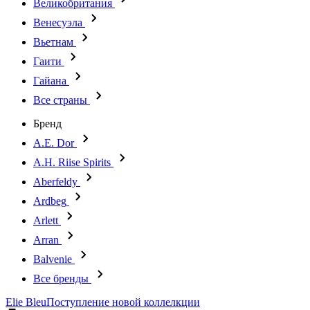
Великобритания
Венесуэла
Вьетнам
Гаити
Гайана
Все страны
Бренд
A.E. Dor
A.H. Riise Spirits
Aberfeldy
Ardbeg
Arlett
Arran
Balvenie
Все бренды
Elie Bleu
Поступление новой коллелкции