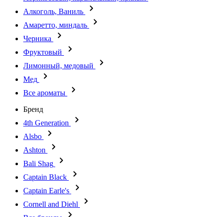
Алкоголь, Ваниль
Амаретто, миндаль
Черника
Фруктовый
Лимонный, медовый
Мед
Все ароматы
Бренд
4th Generation
Alsbo
Ashton
Bali Shag
Captain Black
Captain Earle's
Cornell and Diehl