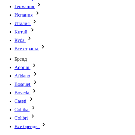
Германия
Испания
Италия
Китай
Куба
Все страны
Бренд
Adorini
Afidano
Bosquet
Boveda
Caseti
Cohiba
Colibri
Все бренды