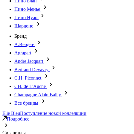
Пино Блан
Пино Менье
Пино Нуар
Шардоне
Бренд
A.Bergere
Agrapart
Andre Jacquart
Bertrand Devavry
C.H. Piconnet
CH. de L'Auche
Champagne Alain Bailly
Все бренды
Elie Bleu
Поступление новой коллелкции
Подробнее
Сигариллы