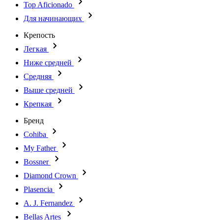
Top Aficionado
Для начинающих
Крепость
Легкая
Ниже средней
Средняя
Выше средней
Крепкая
Бренд
Cohiba
My Father
Bossner
Diamond Crown
Plasencia
A. J. Fernandez
Bellas Artes