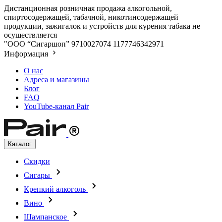
Дистанционная розничная продажа алкогольной,
спиртосодержащей, табачной, никотинсодержащей
продукции, зажигалок и устройств для курения табака не
осуществляется
"ООО “Сигаршоп”
9710027074
1177746342971
Информация
О нас
Адреса и магазины
Блог
FAQ
YouTube-канал Pair
Каталог
Скидки
Сигары
Крепкий алкоголь
Вино
Шампанское