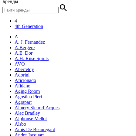
Бренды
4
4th Generation
A
A. J. Fernandez
A.Bergere
A.E. Dor
A.H. Riise Spirits
AVO
Aberfeldy
Adorini
Aficionado
Afidano
Aging Room
Agostina Pieri
Agrapart
Aimery Sieur d’Arques
Alec Bradley
Alphonse Mellot
Alsbo
Amis De Beauregard
Andre Jacquart