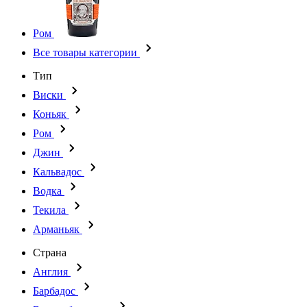
Ром
Все товары категории
Тип
Виски
Коньяк
Ром
Джин
Кальвадос
Водка
Текила
Арманьяк
Страна
Англия
Барбадос