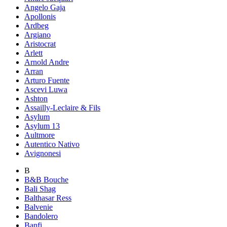
Angelo Gaja
Apollonis
Ardbeg
Argiano
Aristocrat
Arlett
Arnold Andre
Arran
Arturo Fuente
Ascevi Luwa
Ashton
Assailly-Leclaire & Fils
Asylum
Asylum 13
Aultmore
Autentico Nativo
Avignonesi
B
B&B Bouche
Bali Shag
Balthasar Ress
Balvenie
Bandolero
Banfi