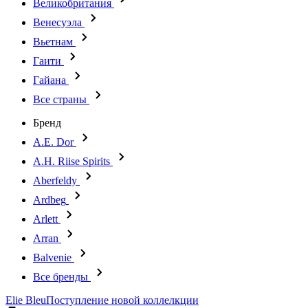
Великобритания
Венесуэла
Вьетнам
Гаити
Гайана
Все страны
Бренд
A.E. Dor
A.H. Riise Spirits
Aberfeldy
Ardbeg
Arlett
Arran
Balvenie
Все бренды
Elie Bleu
Поступление новой коллелкции