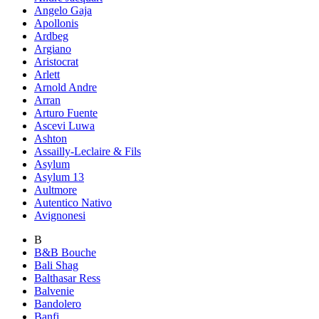
Angelo Gaja
Apollonis
Ardbeg
Argiano
Aristocrat
Arlett
Arnold Andre
Arran
Arturo Fuente
Ascevi Luwa
Ashton
Assailly-Leclaire & Fils
Asylum
Asylum 13
Aultmore
Autentico Nativo
Avignonesi
B
B&B Bouche
Bali Shag
Balthasar Ress
Balvenie
Bandolero
Banfi