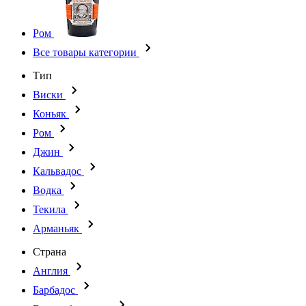
Ром
Все товары категории
Тип
Виски
Коньяк
Ром
Джин
Кальвадос
Водка
Текила
Арманьяк
Страна
Англия
Барбадос