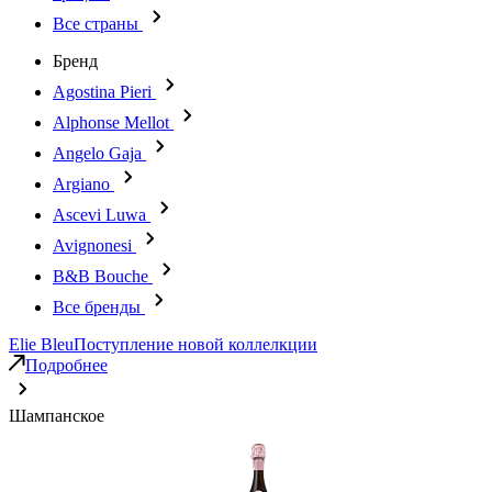
Все страны
Бренд
Agostina Pieri
Alphonse Mellot
Angelo Gaja
Argiano
Ascevi Luwa
Avignonesi
B&B Bouche
Все бренды
Elie Bleu
Поступление новой коллелкции
Подробнее
Шампанское