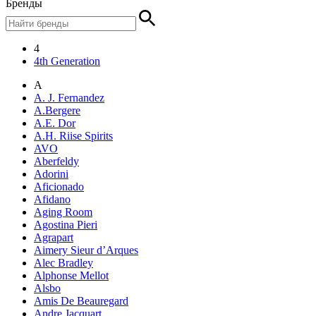
Бренды
4
4th Generation
A
A. J. Fernandez
A.Bergere
A.E. Dor
A.H. Riise Spirits
AVO
Aberfeldy
Adorini
Aficionado
Afidano
Aging Room
Agostina Pieri
Agrapart
Aimery Sieur d’Arques
Alec Bradley
Alphonse Mellot
Alsbo
Amis De Beauregard
Andre Jacquart