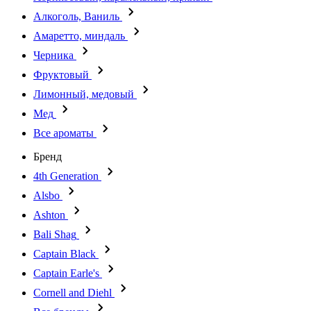
Алкоголь, Ваниль
Амаретто, миндаль
Черника
Фруктовый
Лимонный, медовый
Мед
Все ароматы
Бренд
4th Generation
Alsbo
Ashton
Bali Shag
Captain Black
Captain Earle's
Cornell and Diehl