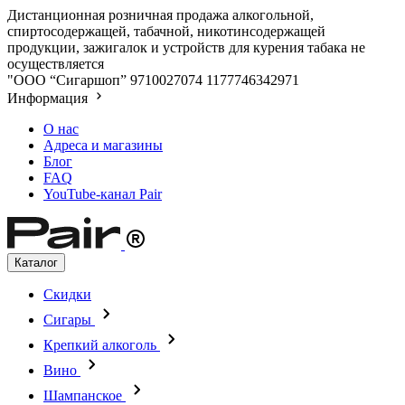
Дистанционная розничная продажа алкогольной,
спиртосодержащей, табачной, никотинсодержащей
продукции, зажигалок и устройств для курения табака не
осуществляется
"ООО “Сигаршоп”
9710027074
1177746342971
Информация
О нас
Адреса и магазины
Блог
FAQ
YouTube-канал Pair
Каталог
Скидки
Сигары
Крепкий алкоголь
Вино
Шампанское