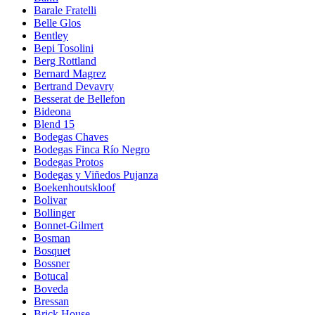
Barale Fratelli
Belle Glos
Bentley
Bepi Tosolini
Berg Rottland
Bernard Magrez
Bertrand Devavry
Besserat de Bellefon
Bideona
Blend 15
Bodegas Chaves
Bodegas Finca Río Negro
Bodegas Protos
Bodegas y Viñedos Pujanza
Boekenhoutskloof
Bolivar
Bollinger
Bonnet-Gilmert
Bosman
Bosquet
Bossner
Botucal
Boveda
Bressan
Brick House