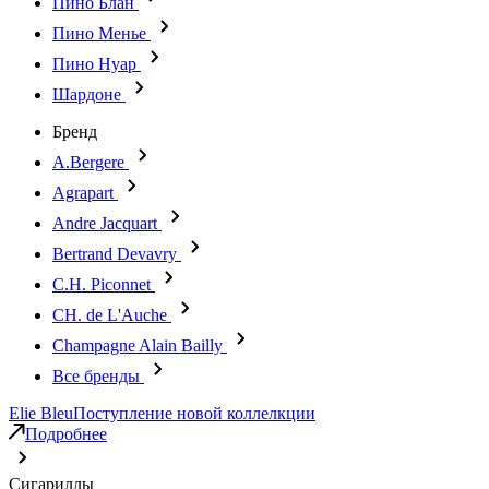
Пино Блан
Пино Менье
Пино Нуар
Шардоне
Бренд
A.Bergere
Agrapart
Andre Jacquart
Bertrand Devavry
C.H. Piconnet
CH. de L'Auche
Champagne Alain Bailly
Все бренды
Elie Bleu
Поступление новой коллелкции
Подробнее
Сигариллы