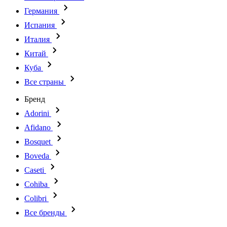
Германия
Испания
Италия
Китай
Куба
Все страны
Бренд
Adorini
Afidano
Bosquet
Boveda
Caseti
Cohiba
Colibri
Все бренды