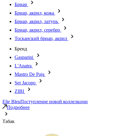
Бриар
Бриар, акрил, кожа
Бриар, акрил, латунь
Бриар, акрил, серебро
Тосканский бриар, акрил
Бренд
Gasparini
L'Anatra
Mastro De Paja
Ser Jacopo
ZIBI
Elie Bleu
Поступление новой коллелкции
Подробнее
Табак