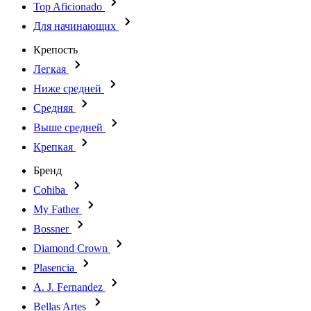
Top Aficionado
Для начинающих
Крепость
Легкая
Ниже средней
Средняя
Выше средней
Крепкая
Бренд
Cohiba
My Father
Bossner
Diamond Crown
Plasencia
A. J. Fernandez
Bellas Artes