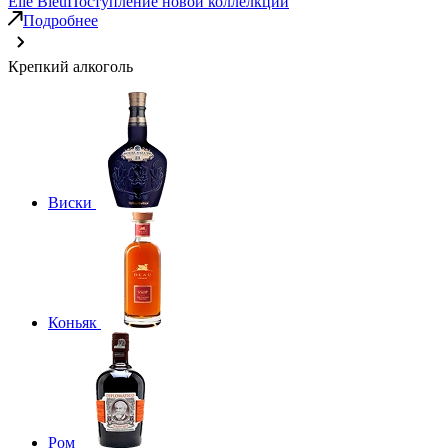
Elie Bleu
Поступление новой коллелкции
Подробнее
Крепкий алкоголь
Виски
Коньяк
Ром