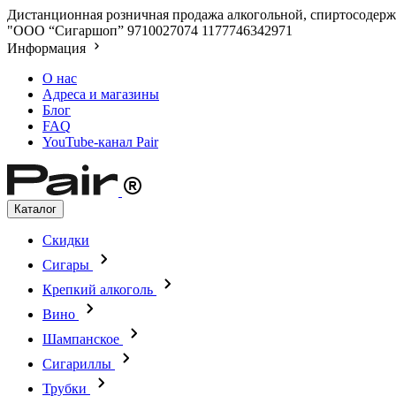
Дистанционная розничная продажа алкогольной, спиртосодержа
"ООО “Сигаршоп”
9710027074
1177746342971
Информация
О нас
Адреса и магазины
Блог
FAQ
YouTube-канал Pair
Каталог
Скидки
Сигары
Крепкий алкоголь
Вино
Шампанское
Сигариллы
Трубки