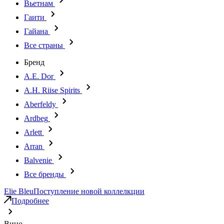
Вьетнам
Гаити
Гайана
Все страны
Бренд
A.E. Dor
A.H. Riise Spirits
Aberfeldy
Ardbeg
Arlett
Arran
Balvenie
Все бренды
Elie Bleu
Поступление новой коллелкции
Подробнее
Вино