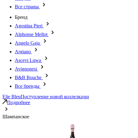
Все страны
Бренд
Agostina Pieri
Alphonse Mellot
Angelo Gaja
Argiano
Ascevi Luwa
Avignonesi
B&B Bouche
Все бренды
Elie Bleu
Поступление новой коллелкции
Подробнее
Шампанское