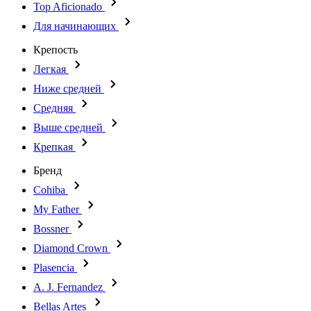
Top Aficionado
Для начинающих
Крепость
Легкая
Ниже средней
Средняя
Выше средней
Крепкая
Бренд
Cohiba
My Father
Bossner
Diamond Crown
Plasencia
A. J. Fernandez
Bellas Artes