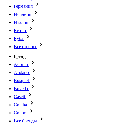
Германия
Испания
Италия
Китай
Куба
Все страны
Бренд
Adorini
Afidano
Bosquet
Boveda
Caseti
Cohiba
Colibri
Все бренды