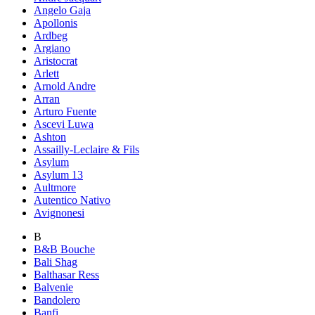
Angelo Gaja
Apollonis
Ardbeg
Argiano
Aristocrat
Arlett
Arnold Andre
Arran
Arturo Fuente
Ascevi Luwa
Ashton
Assailly-Leclaire & Fils
Asylum
Asylum 13
Aultmore
Autentico Nativo
Avignonesi
B
B&B Bouche
Bali Shag
Balthasar Ress
Balvenie
Bandolero
Banfi