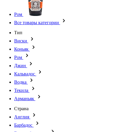
Ром
Все товары категории
Тип
Виски
Коньяк
Ром
Джин
Кальвадос
Водка
Текила
Арманьяк
Страна
Англия
Барбадос