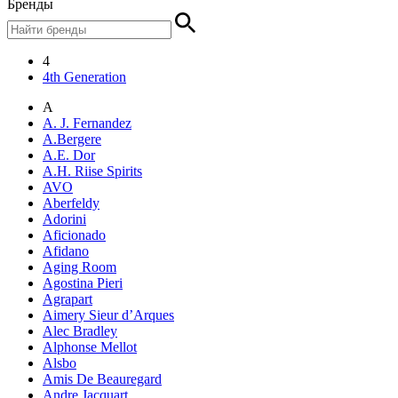
Бренды
4
4th Generation
A
A. J. Fernandez
A.Bergere
A.E. Dor
A.H. Riise Spirits
AVO
Aberfeldy
Adorini
Aficionado
Afidano
Aging Room
Agostina Pieri
Agrapart
Aimery Sieur d’Arques
Alec Bradley
Alphonse Mellot
Alsbo
Amis De Beauregard
Andre Jacquart