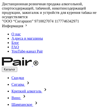
Дистанционная розничная продажа алкогольной,
спиртосодержащей, табачной, никотинсодержащей
продукции, зажигалок и устройств для курения табака не
осуществляется
"ООО “Сигаршоп”
9710027074
1177746342971
Информация
О нас
Адреса и магазины
Блог
FAQ
YouTube-канал Pair
Каталог
Скидки
Сигары
Крепкий алкоголь
Вино
Шампанское