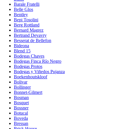
Barale Fratelli
Belle Glos
Bentley
Bepi Tosolini
Berg Rottland
Bernard Magrez
Bertrand Devavry
Besserat de Bellefon
Bideona
Blend 15
Bodegas Chaves
Bodegas Finca Río Negro
Bodegas Protos
Bodegas y Viñedos Pujanza
Boekenhoutskloof
Bolivar
Bollinger
Bonnet-Gilmert
Bosman
Bosquet
Bossner
Botucal
Boveda
Bressan
Brick House