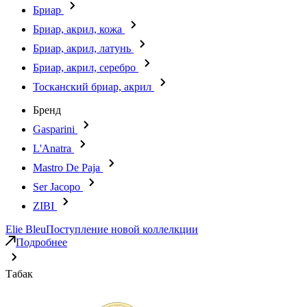
Бриар
Бриар, акрил, кожа
Бриар, акрил, латунь
Бриар, акрил, серебро
Тосканский бриар, акрил
Бренд
Gasparini
L'Anatra
Mastro De Paja
Ser Jacopo
ZIBI
Elie Bleu
Поступление новой коллелкции
Подробнее
Табак