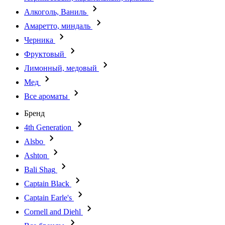
Алкоголь, Ваниль
Амаретто, миндаль
Черника
Фруктовый
Лимонный, медовый
Мед
Все ароматы
Бренд
4th Generation
Alsbo
Ashton
Bali Shag
Captain Black
Captain Earle's
Cornell and Diehl