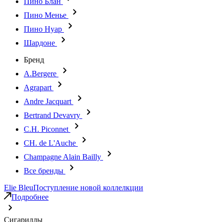
Пино Блан
Пино Менье
Пино Нуар
Шардоне
Бренд
A.Bergere
Agrapart
Andre Jacquart
Bertrand Devavry
C.H. Piconnet
CH. de L'Auche
Champagne Alain Bailly
Все бренды
Elie Bleu
Поступление новой коллелкции
Подробнее
Сигариллы