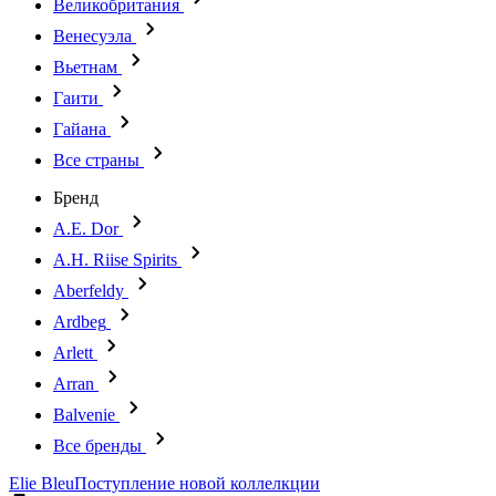
Великобритания
Венесуэла
Вьетнам
Гаити
Гайана
Все страны
Бренд
A.E. Dor
A.H. Riise Spirits
Aberfeldy
Ardbeg
Arlett
Arran
Balvenie
Все бренды
Elie Bleu
Поступление новой коллелкции