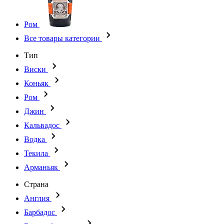
Ром
Все товары категории
Тип
Виски
Коньяк
Ром
Джин
Кальвадос
Водка
Текила
Арманьяк
Страна
Англия
Барбадос