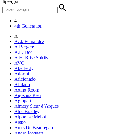
Бренды
4
4th Generation
A
A. J. Fernandez
A.Bergere
A.E. Dor
A.H. Riise Spirits
AVO
Aberfeldy
Adorini
Aficionado
Afidano
Aging Room
Agostina Pieri
Agrapart
Aimery Sieur d’Arques
Alec Bradley
Alphonse Mellot
Alsbo
Amis De Beauregard
Andre Jacquart