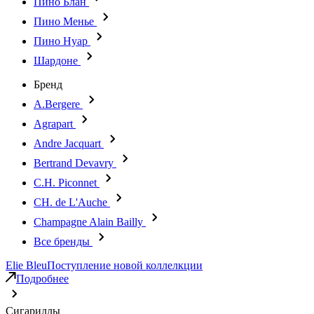
Пино Блан
Пино Менье
Пино Нуар
Шардоне
Бренд
A.Bergere
Agrapart
Andre Jacquart
Bertrand Devavry
C.H. Piconnet
CH. de L'Auche
Champagne Alain Bailly
Все бренды
Elie Bleu
Поступление новой коллелкции
Подробнее
Сигариллы