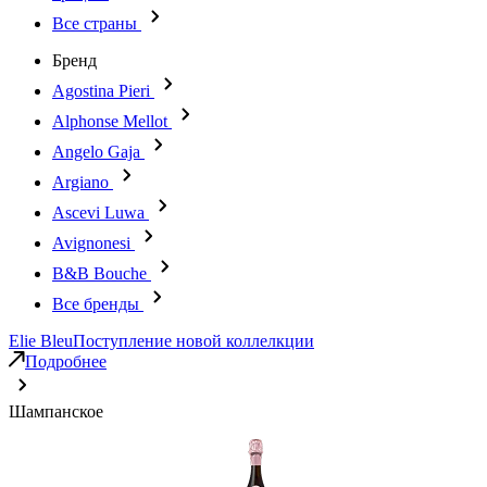
Все страны
Бренд
Agostina Pieri
Alphonse Mellot
Angelo Gaja
Argiano
Ascevi Luwa
Avignonesi
B&B Bouche
Все бренды
Elie Bleu
Поступление новой коллелкции
Подробнее
Шампанское