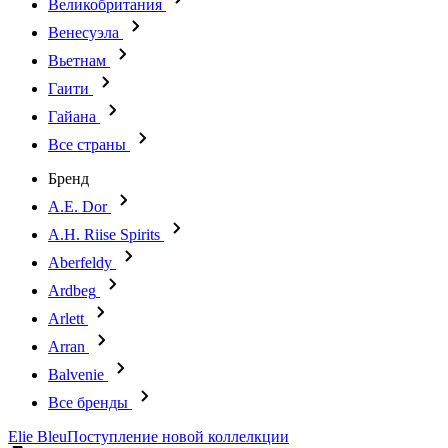
Великобритания
Венесуэла
Вьетнам
Гаити
Гайана
Все страны
Бренд
A.E. Dor
A.H. Riise Spirits
Aberfeldy
Ardbeg
Arlett
Arran
Balvenie
Все бренды
Elie Bleu
Поступление новой коллелкции