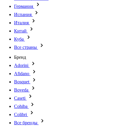
Германия
Испания
Италия
Китай
Куба
Все страны
Бренд
Adorini
Afidano
Bosquet
Boveda
Caseti
Cohiba
Colibri
Все бренды