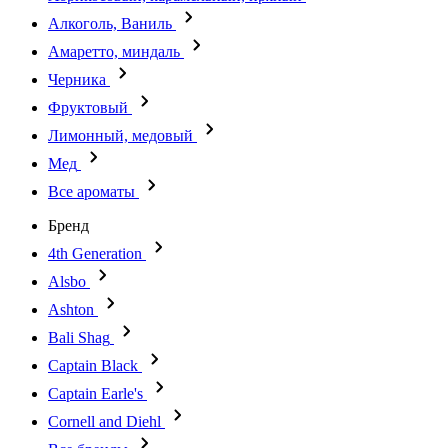
Алкоголь, Ваниль
Амаретто, миндаль
Черника
Фруктовый
Лимонный, медовый
Мед
Все ароматы
Бренд
4th Generation
Alsbo
Ashton
Bali Shag
Captain Black
Captain Earle's
Cornell and Diehl