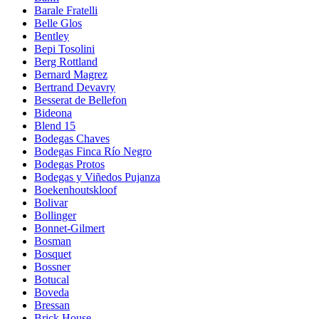
Barale Fratelli
Belle Glos
Bentley
Bepi Tosolini
Berg Rottland
Bernard Magrez
Bertrand Devavry
Besserat de Bellefon
Bideona
Blend 15
Bodegas Chaves
Bodegas Finca Río Negro
Bodegas Protos
Bodegas y Viñedos Pujanza
Boekenhoutskloof
Bolivar
Bollinger
Bonnet-Gilmert
Bosman
Bosquet
Bossner
Botucal
Boveda
Bressan
Brick House