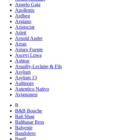
Angelo Gaja
Apollonis
Ardbeg
Argiano
Aristocrat
Arlett
Arnold Andre
Arran
Arturo Fuente
Ascevi Luwa
Ashton
Assailly-Leclaire & Fils
Asylum
Asylum 13
Aultmore
Autentico Nativo
Avignonesi
B
B&B Bouche
Bali Shag
Balthasar Ress
Balvenie
Bandolero
Banfi