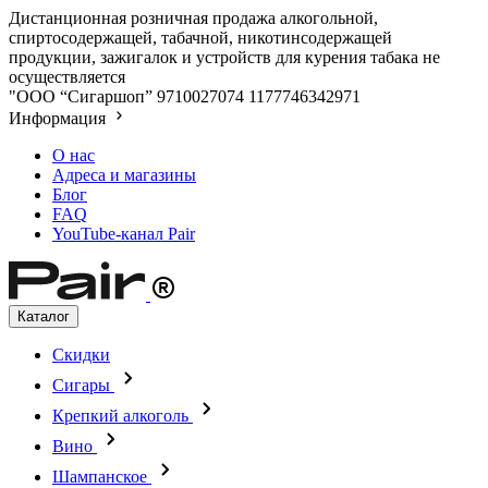
Дистанционная розничная продажа алкогольной,
спиртосодержащей, табачной, никотинсодержащей
продукции, зажигалок и устройств для курения табака не
осуществляется
"ООО “Сигаршоп”
9710027074
1177746342971
Информация
О нас
Адреса и магазины
Блог
FAQ
YouTube-канал Pair
Каталог
Скидки
Сигары
Крепкий алкоголь
Вино
Шампанское