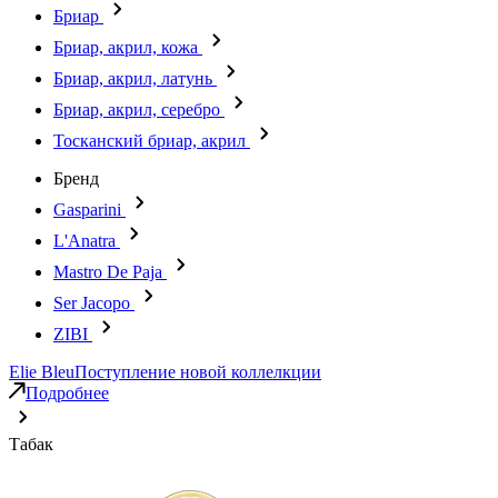
Бриар
Бриар, акрил, кожа
Бриар, акрил, латунь
Бриар, акрил, серебро
Тосканский бриар, акрил
Бренд
Gasparini
L'Anatra
Mastro De Paja
Ser Jacopo
ZIBI
Elie Bleu
Поступление новой коллелкции
Подробнее
Табак