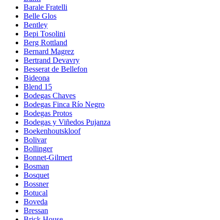
Barale Fratelli
Belle Glos
Bentley
Bepi Tosolini
Berg Rottland
Bernard Magrez
Bertrand Devavry
Besserat de Bellefon
Bideona
Blend 15
Bodegas Chaves
Bodegas Finca Río Negro
Bodegas Protos
Bodegas y Viñedos Pujanza
Boekenhoutskloof
Bolivar
Bollinger
Bonnet-Gilmert
Bosman
Bosquet
Bossner
Botucal
Boveda
Bressan
Brick House