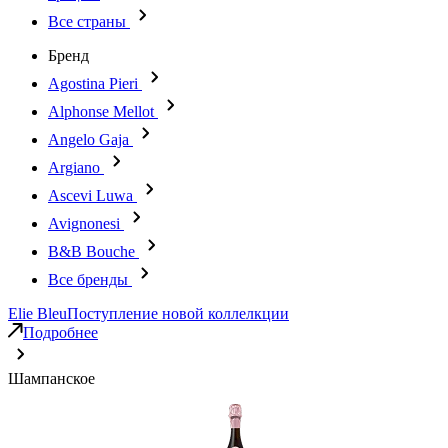
Все страны
Бренд
Agostina Pieri
Alphonse Mellot
Angelo Gaja
Argiano
Ascevi Luwa
Avignonesi
B&B Bouche
Все бренды
Elie Bleu
Поступление новой коллелкции
Подробнее
Шампанское