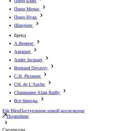
Пино Блан
Пино Менье
Пино Нуар
Шардоне
Бренд
A.Bergere
Agrapart
Andre Jacquart
Bertrand Devavry
C.H. Piconnet
CH. de L'Auche
Champagne Alain Bailly
Все бренды
Elie Bleu
Поступление новой коллелкции
Подробнее
Сигариллы