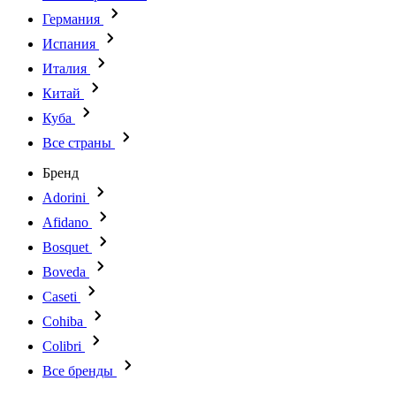
Германия
Испания
Италия
Китай
Куба
Все страны
Бренд
Adorini
Afidano
Bosquet
Boveda
Caseti
Cohiba
Colibri
Все бренды