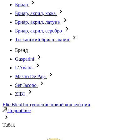
Бриар
Бриар, акрил, кожа
Бриар, акрил, латунь
Бриар, акрил, серебро
Тосканский бриар, акрил
Бренд
Gasparini
L'Anatra
Mastro De Paja
Ser Jacopo
ZIBI
Elie Bleu
Поступление новой коллелкции
Подробнее
Табак