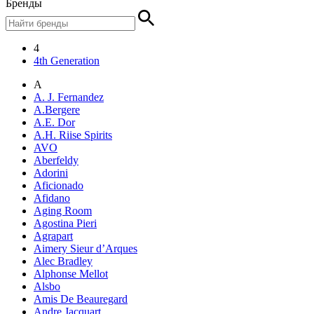
Бренды
4
4th Generation
A
A. J. Fernandez
A.Bergere
A.E. Dor
A.H. Riise Spirits
AVO
Aberfeldy
Adorini
Aficionado
Afidano
Aging Room
Agostina Pieri
Agrapart
Aimery Sieur d’Arques
Alec Bradley
Alphonse Mellot
Alsbo
Amis De Beauregard
Andre Jacquart