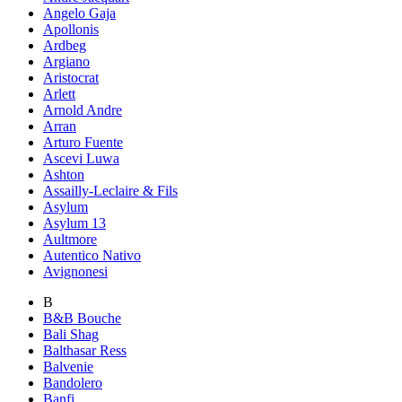
Angelo Gaja
Apollonis
Ardbeg
Argiano
Aristocrat
Arlett
Arnold Andre
Arran
Arturo Fuente
Ascevi Luwa
Ashton
Assailly-Leclaire & Fils
Asylum
Asylum 13
Aultmore
Autentico Nativo
Avignonesi
B
B&B Bouche
Bali Shag
Balthasar Ress
Balvenie
Bandolero
Banfi