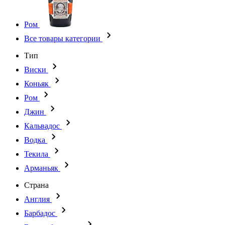
Ром
Все товары категории
Тип
Виски
Коньяк
Ром
Джин
Кальвадос
Водка
Текила
Арманьяк
Страна
Англия
Барбадос