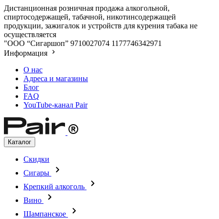
Дистанционная розничная продажа алкогольной,
спиртосодержащей, табачной, никотинсодержащей
продукции, зажигалок и устройств для курения табака не
осуществляется
"ООО “Сигаршоп”
9710027074
1177746342971
Информация
О нас
Адреса и магазины
Блог
FAQ
YouTube-канал Pair
Каталог
Скидки
Сигары
Крепкий алкоголь
Вино
Шампанское