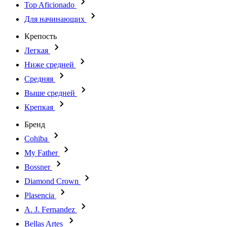
Top Aficionado
Для начинающих
Крепость
Легкая
Ниже средней
Средняя
Выше средней
Крепкая
Бренд
Cohiba
My Father
Bossner
Diamond Crown
Plasencia
A. J. Fernandez
Bellas Artes