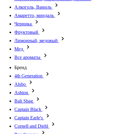
Алкоголь, Ваниль
Амаретто, миндаль
Черника
Фруктовый
Лимонный, медовый
Мед
Все ароматы
Бренд
4th Generation
Alsbo
Ashton
Bali Shag
Captain Black
Captain Earle's
Cornell and Diehl