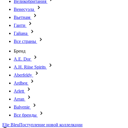
Великобритания
Венесуэла
Вьетнам
Гаити
Гайана
Все страны
Бренд
A.E. Dor
A.H. Riise Spirits
Aberfeldy
Ardbeg
Arlett
Arran
Balvenie
Все бренды
Elie Bleu
Поступление новой коллелкции