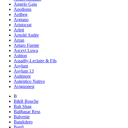
Angelo Gaja
Apollonis
Ardbeg
Argiano
Aristocrat
Arlett
Arnold Andre
Arran
Arturo Fuente
Ascevi Luwa
Ashton
Assailly-Leclaire & Fils
Asylum
Asylum 13
Aultmore
Autentico Nativo
Avignonesi
B
B&B Bouche
Bali Shag
Balthasar Ress
Balvenie
Bandolero
Banfi