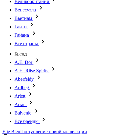
Великобритания
Венесуэла
Вьетнам
Гаити
Гайана
Все страны
Бренд
A.E. Dor
A.H. Riise Spirits
Aberfeldy
Ardbeg
Arlett
Arran
Balvenie
Все бренды
Elie Bleu
Поступление новой коллелкции