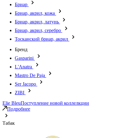
Бриар
Бриар, акрил, кожа
Бриар, акрил, латунь
Бриар, акрил, серебро
Тосканский бриар, акрил
Бренд
Gasparini
L'Anatra
Mastro De Paja
Ser Jacopo
ZIBI
Elie Bleu
Поступление новой коллелкции
Подробнее
Табак