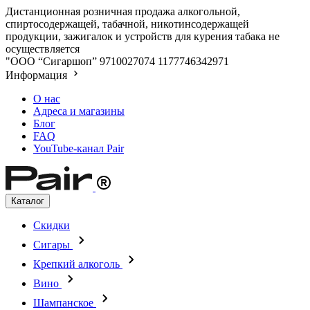
Дистанционная розничная продажа алкогольной,
спиртосодержащей, табачной, никотинсодержащей
продукции, зажигалок и устройств для курения табака не
осуществляется
"ООО “Сигаршоп”
9710027074
1177746342971
Информация
О нас
Адреса и магазины
Блог
FAQ
YouTube-канал Pair
Каталог
Скидки
Сигары
Крепкий алкоголь
Вино
Шампанское