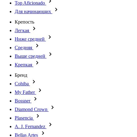
Top Aficionado
Для начинающих
Крепость
Легкая
Ниже средней
Средняя
Выше средней
Крепкая
Бренд
Cohiba
My Father
Bossner
Diamond Crown
Plasencia
A. J. Fernandez
Bellas Artes