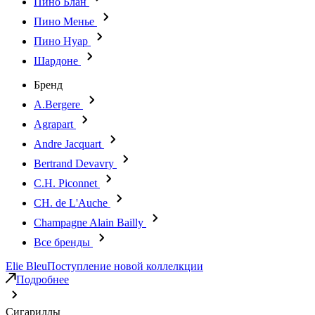
Пино Блан
Пино Менье
Пино Нуар
Шардоне
Бренд
A.Bergere
Agrapart
Andre Jacquart
Bertrand Devavry
C.H. Piconnet
CH. de L'Auche
Champagne Alain Bailly
Все бренды
Elie Bleu
Поступление новой коллелкции
Подробнее
Сигариллы