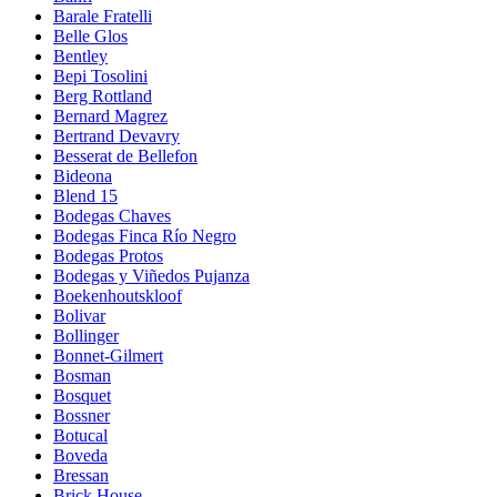
Barale Fratelli
Belle Glos
Bentley
Bepi Tosolini
Berg Rottland
Bernard Magrez
Bertrand Devavry
Besserat de Bellefon
Bideona
Blend 15
Bodegas Chaves
Bodegas Finca Río Negro
Bodegas Protos
Bodegas y Viñedos Pujanza
Boekenhoutskloof
Bolivar
Bollinger
Bonnet-Gilmert
Bosman
Bosquet
Bossner
Botucal
Boveda
Bressan
Brick House