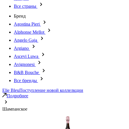
Все страны
Бренд
Agostina Pieri
Alphonse Mellot
Angelo Gaja
Argiano
Ascevi Luwa
Avignonesi
B&B Bouche
Все бренды
Elie Bleu
Поступление новой коллелкции
Подробнее
Шампанское