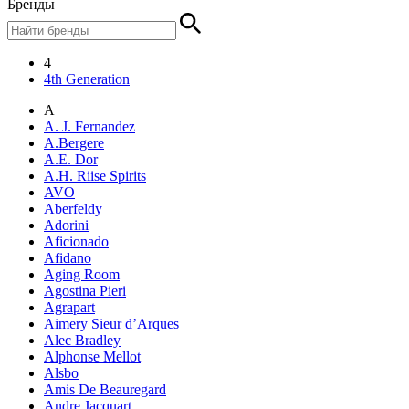
Бренды
4
4th Generation
A
A. J. Fernandez
A.Bergere
A.E. Dor
A.H. Riise Spirits
AVO
Aberfeldy
Adorini
Aficionado
Afidano
Aging Room
Agostina Pieri
Agrapart
Aimery Sieur d’Arques
Alec Bradley
Alphonse Mellot
Alsbo
Amis De Beauregard
Andre Jacquart