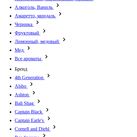
Алкоголь, Ваниль
Амаретто, миндаль
Черника
Фруктовый
Лимонный, медовый
Мед
Все ароматы
Бренд
4th Generation
Alsbo
Ashton
Bali Shag
Captain Black
Captain Earle's
Cornell and Diehl