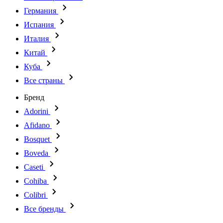
Германия
Испания
Италия
Китай
Куба
Все страны
Бренд
Adorini
Afidano
Bosquet
Boveda
Caseti
Cohiba
Colibri
Все бренды