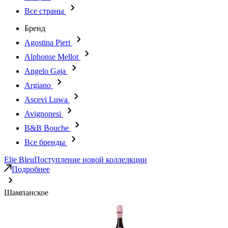
Все страны
Бренд
Agostina Pieri
Alphonse Mellot
Angelo Gaja
Argiano
Ascevi Luwa
Avignonesi
B&B Bouche
Все бренды
Elie Bleu
Поступление новой коллелкции
Подробнее
Шампанское