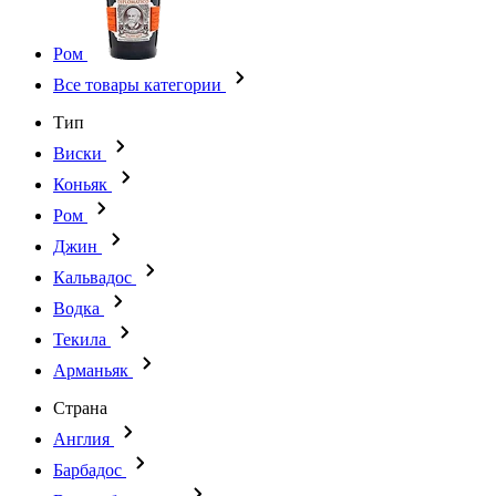
Ром
Все товары категории
Тип
Виски
Коньяк
Ром
Джин
Кальвадос
Водка
Текила
Арманьяк
Страна
Англия
Барбадос