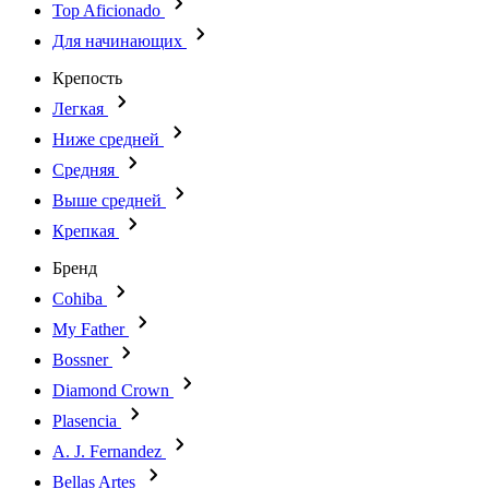
Top Aficionado
Для начинающих
Крепость
Легкая
Ниже средней
Средняя
Выше средней
Крепкая
Бренд
Cohiba
My Father
Bossner
Diamond Crown
Plasencia
A. J. Fernandez
Bellas Artes