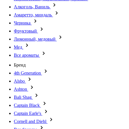
Алкоголь, Ваниль
Амаретто, миндаль
Черника
Фруктовый
Лимонный, медовый
Мед
Все ароматы
Бренд
4th Generation
Alsbo
Ashton
Bali Shag
Captain Black
Captain Earle's
Cornell and Diehl