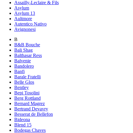
Assailly-Leclaire & Fils
Asylum
Asylum 13
Aultmore
Autentico Nativo
Avignonesi
B
B&B Bouche
Bali Shag
Balthasar Ress
Balvenie
Bandolero
Banfi
Barale Fratelli
Belle Glos
Bentley
Bepi Tosolini
Berg Rottland
Bernard Magrez
Bertrand Devavry
Besserat de Bellefon
Bideona
Blend 15
Bodegas Chaves