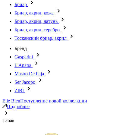
Бриар
Бриар, акрил, кожа
Бриар, акрил, латунь
Бриар, акрил, серебро
Тосканский бриар, акрил
Бренд
Gasparini
L'Anatra
Mastro De Paja
Ser Jacopo
ZIBI
Elie Bleu
Поступление новой коллелкции
Подробнее
Табак