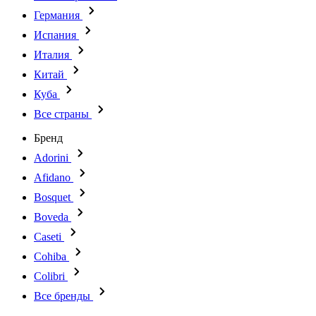
Германия
Испания
Италия
Китай
Куба
Все страны
Бренд
Adorini
Afidano
Bosquet
Boveda
Caseti
Cohiba
Colibri
Все бренды