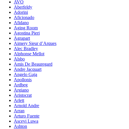
AVO
Aberfeldy
Adorini
Aficionado
Afidano
Aging Room
Agostina Pieri
Agrapart
Aimery Sieur d’Arques
Alec Bradley
Alphonse Mellot
Alsbo
Amis De Beauregard
Andre Jacquart
Angelo Gaja
Apollonis
Ardbeg
Argiano
Aristocrat
Arlett
Arnold Andre
Arran
Arturo Fuente
Ascevi Luwa
Ashton