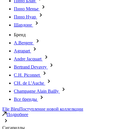
Пино Блан
Пино Менье
Пино Нуар
Шардоне
Бренд
A.Bergere
Agrapart
Andre Jacquart
Bertrand Devavry
C.H. Piconnet
CH. de L'Auche
Champagne Alain Bailly
Все бренды
Elie Bleu
Поступление новой коллелкции
Подробнее
Сигариллы