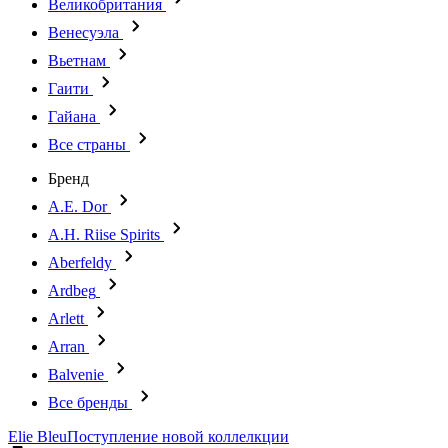
Великобритания
Венесуэла
Вьетнам
Гаити
Гайана
Все страны
Бренд
A.E. Dor
A.H. Riise Spirits
Aberfeldy
Ardbeg
Arlett
Arran
Balvenie
Все бренды
Elie Bleu
Поступление новой коллелкции