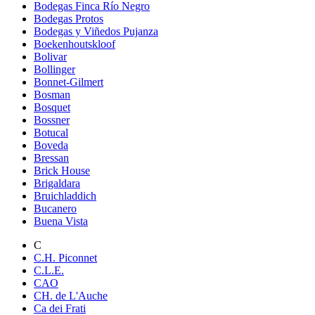
Bodegas Finca Río Negro
Bodegas Protos
Bodegas y Viñedos Pujanza
Boekenhoutskloof
Bolivar
Bollinger
Bonnet-Gilmert
Bosman
Bosquet
Bossner
Botucal
Boveda
Bressan
Brick House
Brigaldara
Bruichladdich
Bucanero
Buena Vista
C
C.H. Piconnet
C.L.E.
CAO
CH. de L'Auche
Ca dei Frati