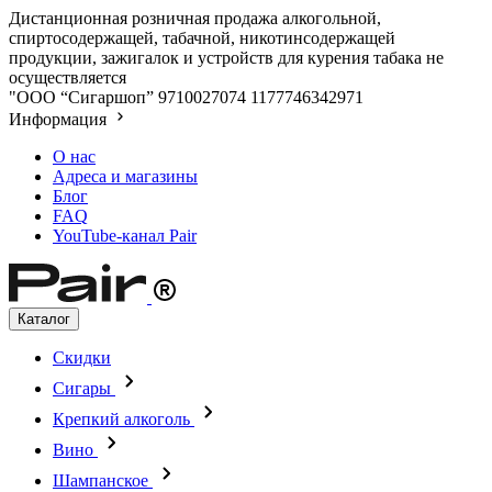
Дистанционная розничная продажа алкогольной,
спиртосодержащей, табачной, никотинсодержащей
продукции, зажигалок и устройств для курения табака не
осуществляется
"ООО “Сигаршоп”
9710027074
1177746342971
Информация
О нас
Адреса и магазины
Блог
FAQ
YouTube-канал Pair
Каталог
Скидки
Сигары
Крепкий алкоголь
Вино
Шампанское