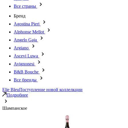
Все страны
Бренд
Agostina Pieri
Alphonse Mellot
Angelo Gaja
Argiano
Ascevi Luwa
Avignonesi
B&B Bouche
Все бренды
Elie Bleu
Поступление новой коллелкции
Подробнее
Шампанское