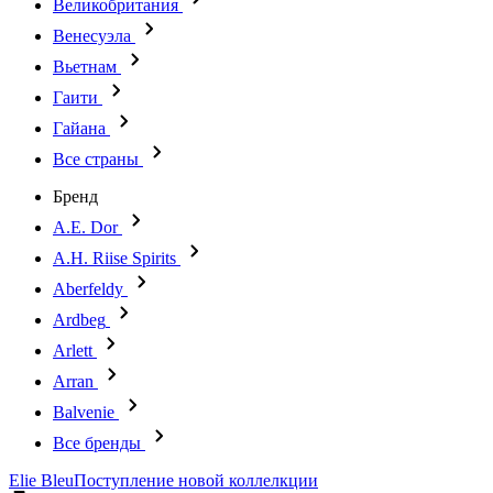
Великобритания
Венесуэла
Вьетнам
Гаити
Гайана
Все страны
Бренд
A.E. Dor
A.H. Riise Spirits
Aberfeldy
Ardbeg
Arlett
Arran
Balvenie
Все бренды
Elie Bleu
Поступление новой коллелкции