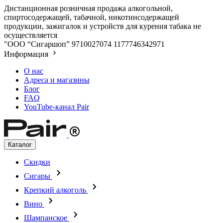
Дистанционная розничная продажа алкогольной,
спиртосодержащей, табачной, никотинсодержащей
продукции, зажигалок и устройств для курения табака не
осуществляется
"ООО “Сигаршоп”
9710027074
1177746342971
Информация
О нас
Адреса и магазины
Блог
FAQ
YouTube-канал Pair
Каталог
Скидки
Сигары
Крепкий алкоголь
Вино
Шампанское