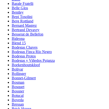
Barale Fratelli
Belle Glos
Bentley
Bepi Tosolini
Berg Rottland
Bernard Magrez
Bertrand Devavry
Besserat de Bellefon
Bideona
Blend 15
Bodegas Chaves
Bodegas Finca Río Negro
Bodegas Protos
Bodegas y Viñedos Pujanza
Boekenhoutskloof
Bolivar
Bollinger
Bonnet-Gilmert
Bosman
Bosquet
Bossner
Botucal
Boveda
Bressan
Brick House