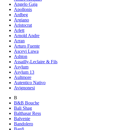
Angelo Gaja
Apollonis
Ardbeg
Argiano
Aristocrat
Arlett
Arnold Andre
Arran
Arturo Fuente
Ascevi Luwa
Ashton
Assailly-Leclaire & Fils
Asylum
Asylum 13
Aultmore
Autentico Nativo
Avignonesi
B
B&B Bouche
Bali Shag
Balthasar Ress
Balvenie
Bandolero
Banfi