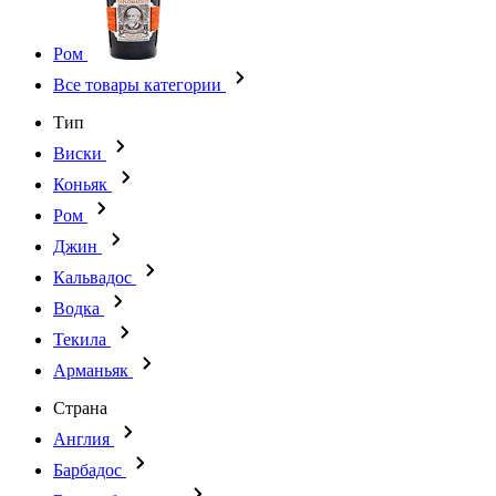
Ром
Все товары категории
Тип
Виски
Коньяк
Ром
Джин
Кальвадос
Водка
Текила
Арманьяк
Страна
Англия
Барбадос