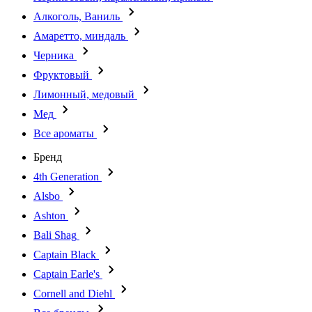
Алкоголь, Ваниль
Амаретто, миндаль
Черника
Фруктовый
Лимонный, медовый
Мед
Все ароматы
Бренд
4th Generation
Alsbo
Ashton
Bali Shag
Captain Black
Captain Earle's
Cornell and Diehl