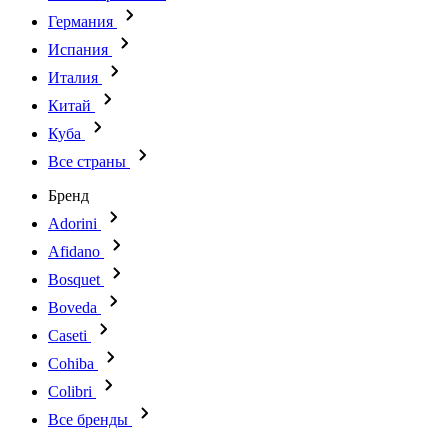
Германия
Испания
Италия
Китай
Куба
Все страны
Бренд
Adorini
Afidano
Bosquet
Boveda
Caseti
Cohiba
Colibri
Все бренды