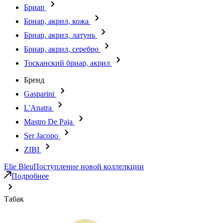
Бриар
Бриар, акрил, кожа
Бриар, акрил, латунь
Бриар, акрил, серебро
Тосканский бриар, акрил
Бренд
Gasparini
L'Anatra
Mastro De Paja
Ser Jacopo
ZIBI
Elie Bleu
Поступление новой коллелкции
Подробнее
Табак