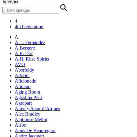
Бренды
4
4th Generation
A
A. J. Fernandez
A.Bergere
A.E. Dor
A.H. Riise Spirits
AVO
Aberfeldy
Adorini
Aficionado
Afidano
Aging Room
Agostina Pieri
Agrapart
Aimery Sieur d’Arques
Alec Bradley
Alphonse Mellot
Alsbo
Amis De Beauregard
Andre Jacquart