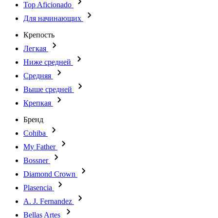
Top Aficionado
Для начинающих
Крепость
Легкая
Ниже средней
Средняя
Выше средней
Крепкая
Бренд
Cohiba
My Father
Bossner
Diamond Crown
Plasencia
A. J. Fernandez
Bellas Artes