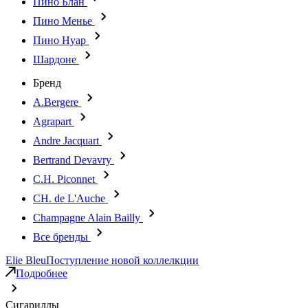
Пино Блан
Пино Менье
Пино Нуар
Шардоне
Бренд
A.Bergere
Agrapart
Andre Jacquart
Bertrand Devavry
C.H. Piconnet
CH. de L'Auche
Champagne Alain Bailly
Все бренды
Elie Bleu
Поступление новой коллелкции
Подробнее
Сигариллы