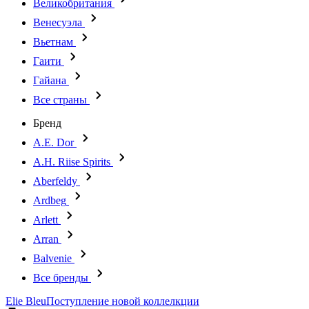
Великобритания
Венесуэла
Вьетнам
Гаити
Гайана
Все страны
Бренд
A.E. Dor
A.H. Riise Spirits
Aberfeldy
Ardbeg
Arlett
Arran
Balvenie
Все бренды
Elie Bleu
Поступление новой коллелкции