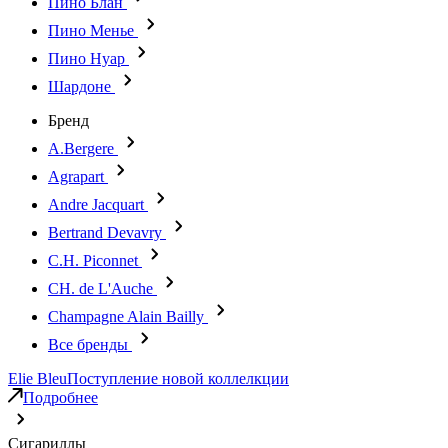
Пино Блан
Пино Менье
Пино Нуар
Шардоне
Бренд
A.Bergere
Agrapart
Andre Jacquart
Bertrand Devavry
C.H. Piconnet
CH. de L'Auche
Champagne Alain Bailly
Все бренды
Elie Bleu
Поступление новой коллелкции
Подробнее
Сигариллы