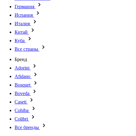
Германия
Испания
Италия
Китай
Куба
Все страны
Бренд
Adorini
Afidano
Bosquet
Boveda
Caseti
Cohiba
Colibri
Все бренды