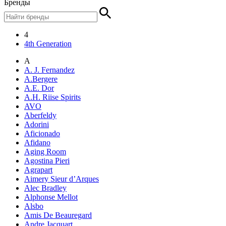
Бренды
4
4th Generation
A
A. J. Fernandez
A.Bergere
A.E. Dor
A.H. Riise Spirits
AVO
Aberfeldy
Adorini
Aficionado
Afidano
Aging Room
Agostina Pieri
Agrapart
Aimery Sieur d’Arques
Alec Bradley
Alphonse Mellot
Alsbo
Amis De Beauregard
Andre Jacquart