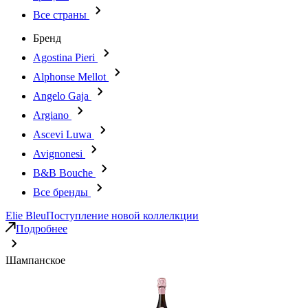
Все страны
Бренд
Agostina Pieri
Alphonse Mellot
Angelo Gaja
Argiano
Ascevi Luwa
Avignonesi
B&B Bouche
Все бренды
Elie Bleu
Поступление новой коллелкции
Подробнее
Шампанское