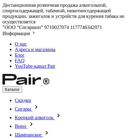
Дистанционная розничная продажа алкогольной,
спиртосодержащей, табачной, никотинсодержащей
продукции, зажигалок и устройств для курения табака не
осуществляется
"ООО “Сигаршоп”
9710027074
1177746342971
Информация
О нас
Адреса и магазины
Блог
FAQ
YouTube-канал Pair
Каталог
Скидки
Сигары
Крепкий алкоголь
Вино
Шампанское