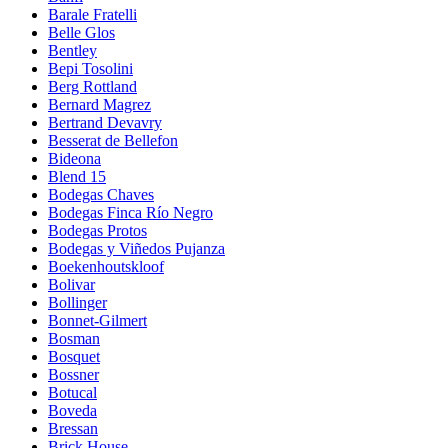
Barale Fratelli
Belle Glos
Bentley
Bepi Tosolini
Berg Rottland
Bernard Magrez
Bertrand Devavry
Besserat de Bellefon
Bideona
Blend 15
Bodegas Chaves
Bodegas Finca Río Negro
Bodegas Protos
Bodegas y Viñedos Pujanza
Boekenhoutskloof
Bolivar
Bollinger
Bonnet-Gilmert
Bosman
Bosquet
Bossner
Botucal
Boveda
Bressan
Brick House