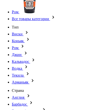
Ром
Все товары категории
Тип
Виски
Коньяк
Ром
Джин
Кальвадос
Водка
Текила
Арманьяк
Страна
Англия
Барбадос