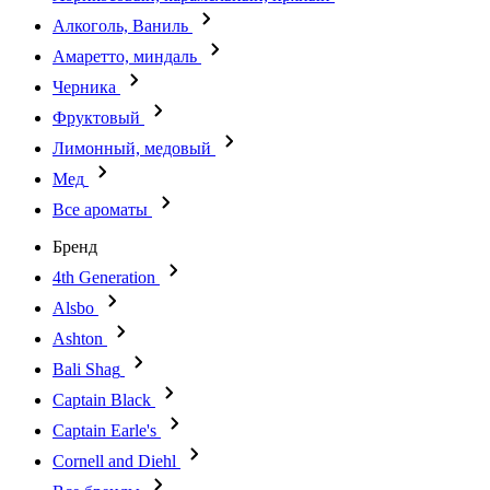
Алкоголь, Ваниль
Амаретто, миндаль
Черника
Фруктовый
Лимонный, медовый
Мед
Все ароматы
Бренд
4th Generation
Alsbo
Ashton
Bali Shag
Captain Black
Captain Earle's
Cornell and Diehl