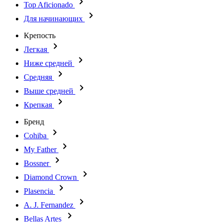
Top Aficionado
Для начинающих
Крепость
Легкая
Ниже средней
Средняя
Выше средней
Крепкая
Бренд
Cohiba
My Father
Bossner
Diamond Crown
Plasencia
A. J. Fernandez
Bellas Artes