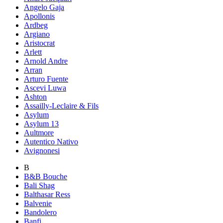
Angelo Gaja
Apollonis
Ardbeg
Argiano
Aristocrat
Arlett
Arnold Andre
Arran
Arturo Fuente
Ascevi Luwa
Ashton
Assailly-Leclaire & Fils
Asylum
Asylum 13
Aultmore
Autentico Nativo
Avignonesi
B
B&B Bouche
Bali Shag
Balthasar Ress
Balvenie
Bandolero
Banfi