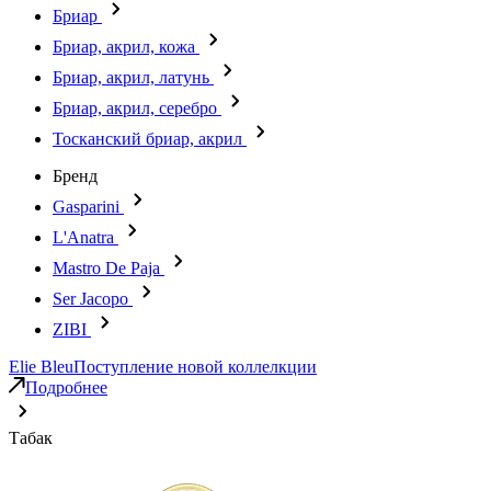
Бриар
Бриар, акрил, кожа
Бриар, акрил, латунь
Бриар, акрил, серебро
Тосканский бриар, акрил
Бренд
Gasparini
L'Anatra
Mastro De Paja
Ser Jacopo
ZIBI
Elie Bleu
Поступление новой коллелкции
Подробнее
Табак