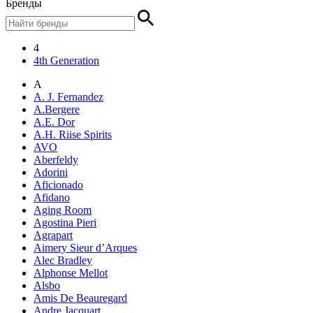
Бренды
4
4th Generation
A
A. J. Fernandez
A.Bergere
A.E. Dor
A.H. Riise Spirits
AVO
Aberfeldy
Adorini
Aficionado
Afidano
Aging Room
Agostina Pieri
Agrapart
Aimery Sieur d’Arques
Alec Bradley
Alphonse Mellot
Alsbo
Amis De Beauregard
Andre Jacquart