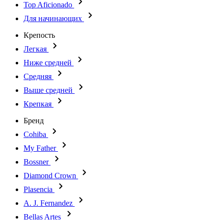
Top Aficionado
Для начинающих
Крепость
Легкая
Ниже средней
Средняя
Выше средней
Крепкая
Бренд
Cohiba
My Father
Bossner
Diamond Crown
Plasencia
A. J. Fernandez
Bellas Artes