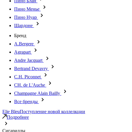
Пино Блан
Пино Менье
Пино Нуар
Шардоне
Бренд
A.Bergere
Agrapart
Andre Jacquart
Bertrand Devavry
C.H. Piconnet
CH. de L'Auche
Champagne Alain Bailly
Все бренды
Elie Bleu
Поступление новой коллелкции
Подробнее
Сигариллы