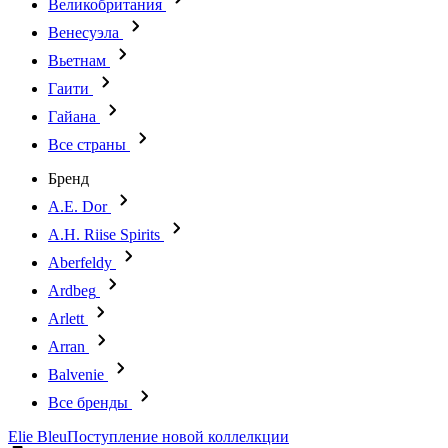
Великобритания
Венесуэла
Вьетнам
Гаити
Гайана
Все страны
Бренд
A.E. Dor
A.H. Riise Spirits
Aberfeldy
Ardbeg
Arlett
Arran
Balvenie
Все бренды
Elie Bleu
Поступление новой коллелкции