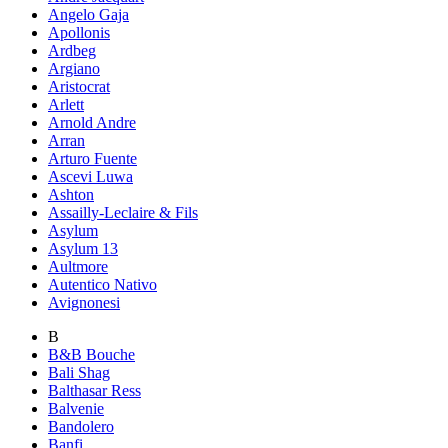
Angelo Gaja
Apollonis
Ardbeg
Argiano
Aristocrat
Arlett
Arnold Andre
Arran
Arturo Fuente
Ascevi Luwa
Ashton
Assailly-Leclaire & Fils
Asylum
Asylum 13
Aultmore
Autentico Nativo
Avignonesi
B
B&B Bouche
Bali Shag
Balthasar Ress
Balvenie
Bandolero
Banfi