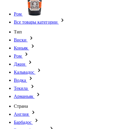
Ром
Все товары категории
Тип
Виски
Коньяк
Ром
Джин
Кальвадос
Водка
Текила
Арманьяк
Страна
Англия
Барбадос