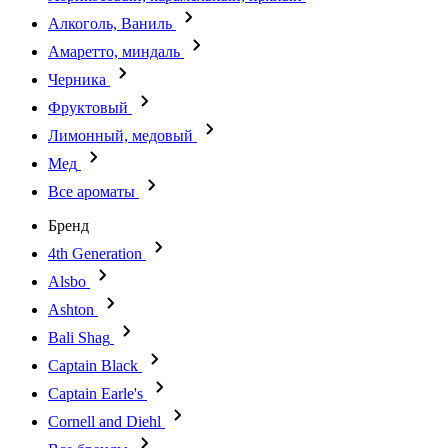
Алкоголь, Ваниль
Амаретто, миндаль
Черника
Фруктовый
Лимонный, медовый
Мед
Все ароматы
Бренд
4th Generation
Alsbo
Ashton
Bali Shag
Captain Black
Captain Earle's
Cornell and Diehl