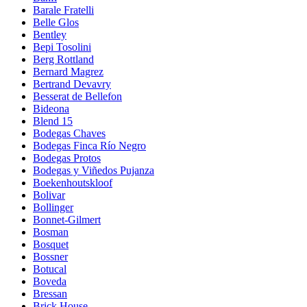
Barale Fratelli
Belle Glos
Bentley
Bepi Tosolini
Berg Rottland
Bernard Magrez
Bertrand Devavry
Besserat de Bellefon
Bideona
Blend 15
Bodegas Chaves
Bodegas Finca Río Negro
Bodegas Protos
Bodegas y Viñedos Pujanza
Boekenhoutskloof
Bolivar
Bollinger
Bonnet-Gilmert
Bosman
Bosquet
Bossner
Botucal
Boveda
Bressan
Brick House