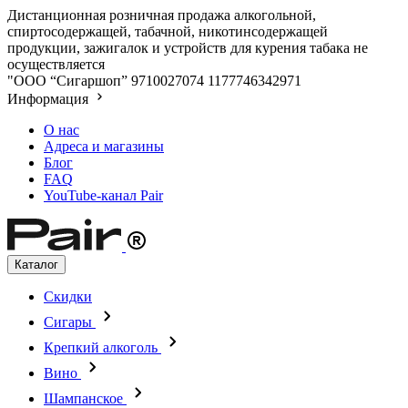
Дистанционная розничная продажа алкогольной,
спиртосодержащей, табачной, никотинсодержащей
продукции, зажигалок и устройств для курения табака не
осуществляется
"ООО “Сигаршоп”
9710027074
1177746342971
Информация
О нас
Адреса и магазины
Блог
FAQ
YouTube-канал Pair
Каталог
Скидки
Сигары
Крепкий алкоголь
Вино
Шампанское