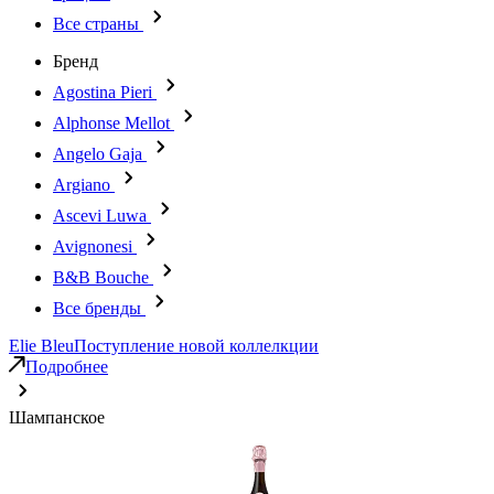
Все страны
Бренд
Agostina Pieri
Alphonse Mellot
Angelo Gaja
Argiano
Ascevi Luwa
Avignonesi
B&B Bouche
Все бренды
Elie Bleu
Поступление новой коллелкции
Подробнее
Шампанское