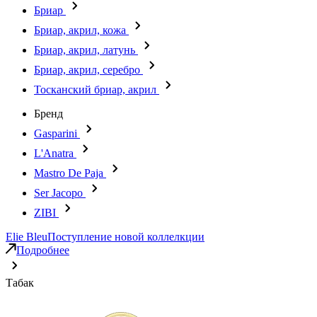
Бриар
Бриар, акрил, кожа
Бриар, акрил, латунь
Бриар, акрил, серебро
Тосканский бриар, акрил
Бренд
Gasparini
L'Anatra
Mastro De Paja
Ser Jacopo
ZIBI
Elie Bleu
Поступление новой коллелкции
Подробнее
Табак