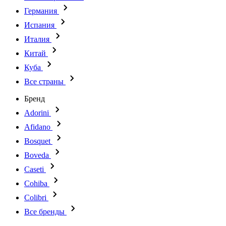
Германия
Испания
Италия
Китай
Куба
Все страны
Бренд
Adorini
Afidano
Bosquet
Boveda
Caseti
Cohiba
Colibri
Все бренды