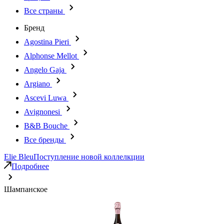
Все страны
Бренд
Agostina Pieri
Alphonse Mellot
Angelo Gaja
Argiano
Ascevi Luwa
Avignonesi
B&B Bouche
Все бренды
Elie Bleu
Поступление новой коллелкции
Подробнее
Шампанское