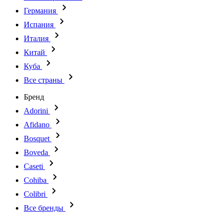
Германия
Испания
Италия
Китай
Куба
Все страны
Бренд
Adorini
Afidano
Bosquet
Boveda
Caseti
Cohiba
Colibri
Все бренды