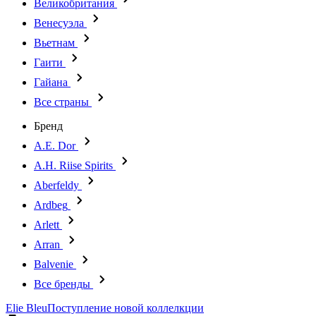
Великобритания
Венесуэла
Вьетнам
Гаити
Гайана
Все страны
Бренд
A.E. Dor
A.H. Riise Spirits
Aberfeldy
Ardbeg
Arlett
Arran
Balvenie
Все бренды
Elie Bleu
Поступление новой коллелкции