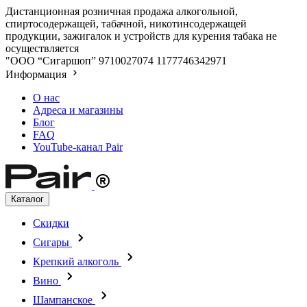
Дистанционная розничная продажа алкогольной,
спиртосодержащей, табачной, никотинсодержащей
продукции, зажигалок и устройств для курения табака не
осуществляется
"ООО “Сигаршоп”
9710027074
1177746342971
Информация
О нас
Адреса и магазины
Блог
FAQ
YouTube-канал Pair
Каталог
Скидки
Сигары
Крепкий алкоголь
Вино
Шампанское