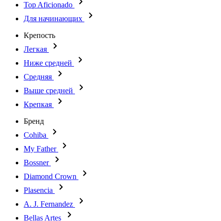
Top Aficionado
Для начинающих
Крепость
Легкая
Ниже средней
Средняя
Выше средней
Крепкая
Бренд
Cohiba
My Father
Bossner
Diamond Crown
Plasencia
A. J. Fernandez
Bellas Artes