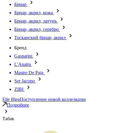
Бриар
Бриар, акрил, кожа
Бриар, акрил, латунь
Бриар, акрил, серебро
Тосканский бриар, акрил
Бренд
Gasparini
L'Anatra
Mastro De Paja
Ser Jacopo
ZIBI
Elie Bleu
Поступление новой коллелкции
Подробнее
Табак