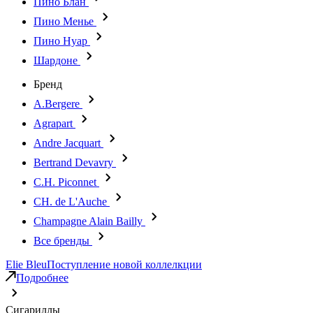
Пино Блан
Пино Менье
Пино Нуар
Шардоне
Бренд
A.Bergere
Agrapart
Andre Jacquart
Bertrand Devavry
C.H. Piconnet
CH. de L'Auche
Champagne Alain Bailly
Все бренды
Elie Bleu
Поступление новой коллелкции
Подробнее
Сигариллы