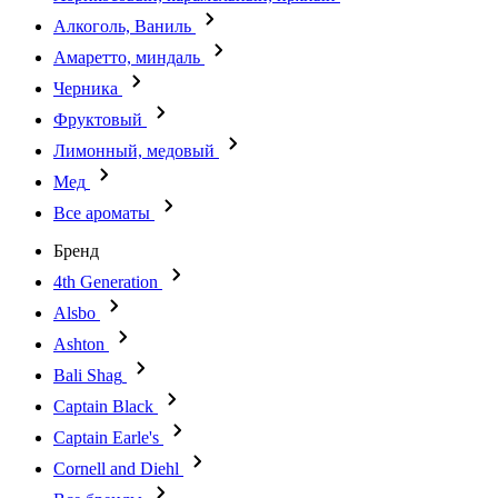
Алкоголь, Ваниль
Амаретто, миндаль
Черника
Фруктовый
Лимонный, медовый
Мед
Все ароматы
Бренд
4th Generation
Alsbo
Ashton
Bali Shag
Captain Black
Captain Earle's
Cornell and Diehl