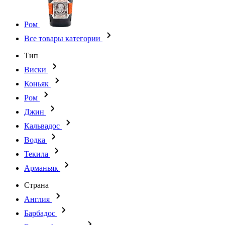
Ром
Все товары категории
Тип
Виски
Коньяк
Ром
Джин
Кальвадос
Водка
Текила
Арманьяк
Страна
Англия
Барбадос