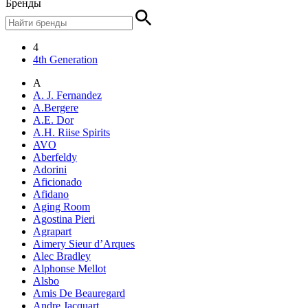
Бренды
4
4th Generation
A
A. J. Fernandez
A.Bergere
A.E. Dor
A.H. Riise Spirits
AVO
Aberfeldy
Adorini
Aficionado
Afidano
Aging Room
Agostina Pieri
Agrapart
Aimery Sieur d’Arques
Alec Bradley
Alphonse Mellot
Alsbo
Amis De Beauregard
Andre Jacquart