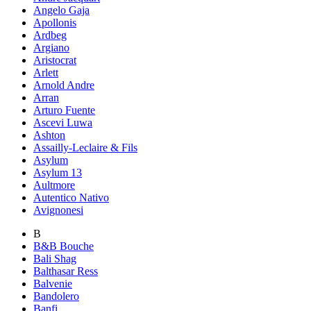
Angelo Gaja
Apollonis
Ardbeg
Argiano
Aristocrat
Arlett
Arnold Andre
Arran
Arturo Fuente
Ascevi Luwa
Ashton
Assailly-Leclaire & Fils
Asylum
Asylum 13
Aultmore
Autentico Nativo
Avignonesi
B
B&B Bouche
Bali Shag
Balthasar Ress
Balvenie
Bandolero
Banfi