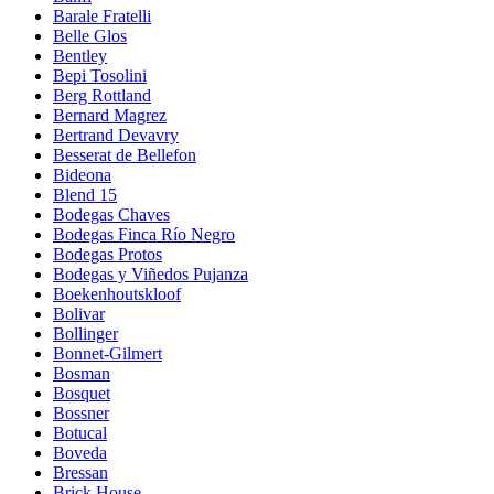
Barale Fratelli
Belle Glos
Bentley
Bepi Tosolini
Berg Rottland
Bernard Magrez
Bertrand Devavry
Besserat de Bellefon
Bideona
Blend 15
Bodegas Chaves
Bodegas Finca Río Negro
Bodegas Protos
Bodegas y Viñedos Pujanza
Boekenhoutskloof
Bolivar
Bollinger
Bonnet-Gilmert
Bosman
Bosquet
Bossner
Botucal
Boveda
Bressan
Brick House