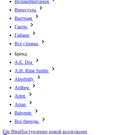
Великобритания
Венесуэла
Вьетнам
Гаити
Гайана
Все страны
Бренд
A.E. Dor
A.H. Riise Spirits
Aberfeldy
Ardbeg
Arlett
Arran
Balvenie
Все бренды
Elie Bleu
Поступление новой коллелкции