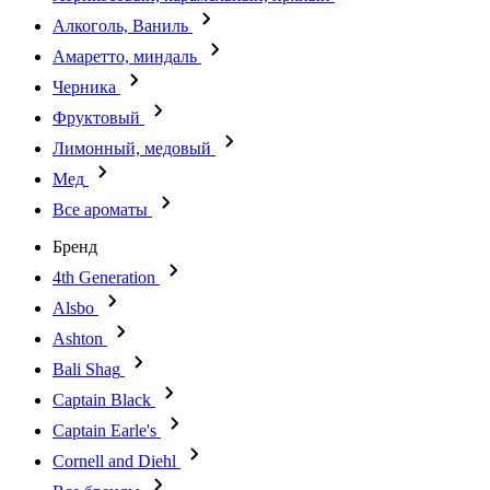
Алкоголь, Ваниль
Амаретто, миндаль
Черника
Фруктовый
Лимонный, медовый
Мед
Все ароматы
Бренд
4th Generation
Alsbo
Ashton
Bali Shag
Captain Black
Captain Earle's
Cornell and Diehl