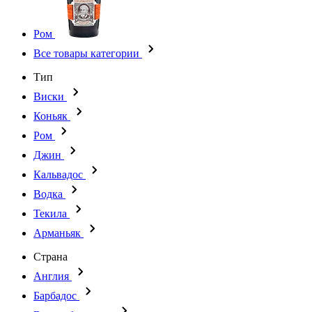
Ром
Все товары категории
Тип
Виски
Коньяк
Ром
Джин
Кальвадос
Водка
Текила
Арманьяк
Страна
Англия
Барбадос