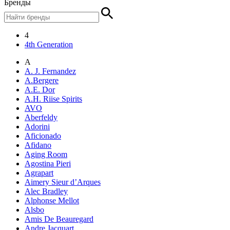
Бренды
4
4th Generation
A
A. J. Fernandez
A.Bergere
A.E. Dor
A.H. Riise Spirits
AVO
Aberfeldy
Adorini
Aficionado
Afidano
Aging Room
Agostina Pieri
Agrapart
Aimery Sieur d’Arques
Alec Bradley
Alphonse Mellot
Alsbo
Amis De Beauregard
Andre Jacquart