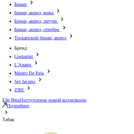
Бриар
Бриар, акрил, кожа
Бриар, акрил, латунь
Бриар, акрил, серебро
Тосканский бриар, акрил
Бренд
Gasparini
L'Anatra
Mastro De Paja
Ser Jacopo
ZIBI
Elie Bleu
Поступление новой коллелкции
Подробнее
Табак