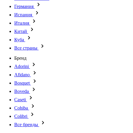
Германия
Испания
Италия
Китай
Куба
Все страны
Бренд
Adorini
Afidano
Bosquet
Boveda
Caseti
Cohiba
Colibri
Все бренды