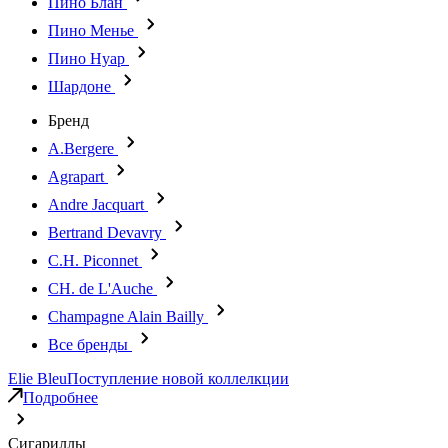
Пино Блан
Пино Менье
Пино Нуар
Шардоне
Бренд
A.Bergere
Agrapart
Andre Jacquart
Bertrand Devavry
C.H. Piconnet
CH. de L'Auche
Champagne Alain Bailly
Все бренды
Elie Bleu
Поступление новой коллелкции
Подробнее
Сигариллы