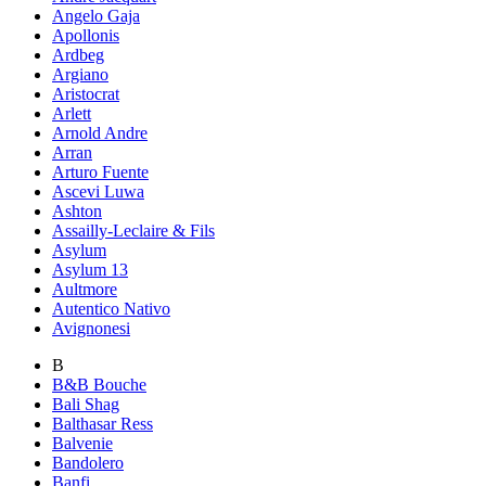
Angelo Gaja
Apollonis
Ardbeg
Argiano
Aristocrat
Arlett
Arnold Andre
Arran
Arturo Fuente
Ascevi Luwa
Ashton
Assailly-Leclaire & Fils
Asylum
Asylum 13
Aultmore
Autentico Nativo
Avignonesi
B
B&B Bouche
Bali Shag
Balthasar Ress
Balvenie
Bandolero
Banfi