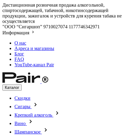
Дистанционная розничная продажа алкогольной,
спиртосодержащей, табачной, никотинсодержащей
продукции, зажигалок и устройств для курения табака не
осуществляется
"ООО “Сигаршоп”
9710027074
1177746342971
Информация
О нас
Адреса и магазины
Блог
FAQ
YouTube-канал Pair
Каталог
Скидки
Сигары
Крепкий алкоголь
Вино
Шампанское