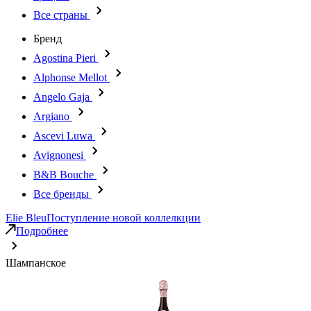
Все страны
Бренд
Agostina Pieri
Alphonse Mellot
Angelo Gaja
Argiano
Ascevi Luwa
Avignonesi
B&B Bouche
Все бренды
Elie Bleu
Поступление новой коллелкции
Подробнее
Шампанское