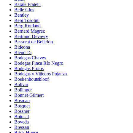
Barale Fratelli
Belle Glos
Bentley
Bepi Tosolini
Berg Rottland
Bernard Magrez
Bertrand Devavry
Besserat de Bellefon
Bideona
Blend 15
Bodegas Chaves
Bodegas Finca Río Negro
Bodegas Protos
Bodegas y Viñedos Pujanza
Boekenhoutskloof
Bolivar
Bollinger
Bonnet-Gilmert
Bosman
Bosquet
Bossner
Botucal
Boveda
Bressan
Brick House