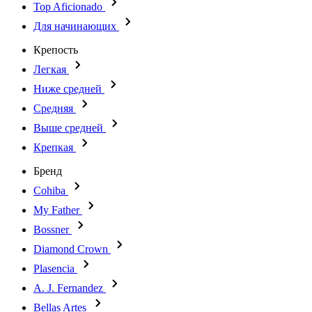
Top Aficionado
Для начинающих
Крепость
Легкая
Ниже средней
Средняя
Выше средней
Крепкая
Бренд
Cohiba
My Father
Bossner
Diamond Crown
Plasencia
A. J. Fernandez
Bellas Artes