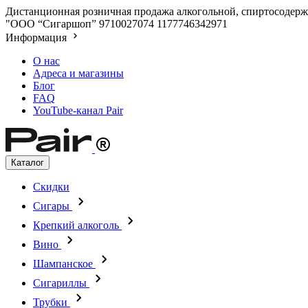
Дистанционная розничная продажа алкогольной, спиртосодержа
"ООО “Сигаршоп”
9710027074
1177746342971
Информация
О нас
Адреса и магазины
Блог
FAQ
YouTube-канал Pair
Каталог
Скидки
Сигары
Крепкий алкоголь
Вино
Шампанское
Сигариллы
Трубки