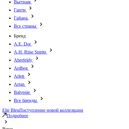
Вьетнам
Гаити
Гайана
Все страны
Бренд
A.E. Dor
A.H. Riise Spirits
Aberfeldy
Ardbeg
Arlett
Arran
Balvenie
Все бренды
Elie Bleu
Поступление новой коллелкции
Подробнее
Вино