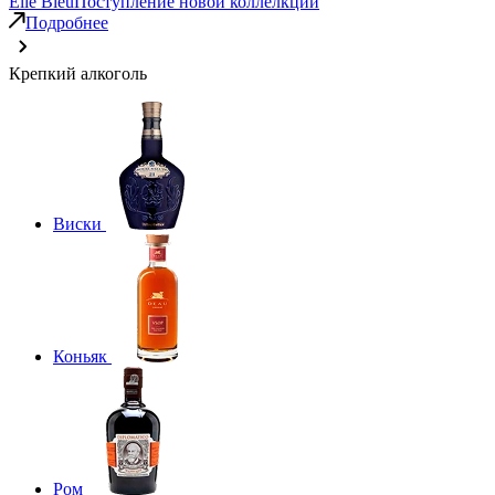
Elie Bleu
Поступление новой коллелкции
Подробнее
Крепкий алкоголь
Виски
Коньяк
Ром