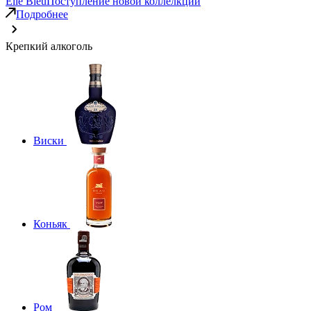
Elie Bleu
Поступление новой коллелкции
Подробнее
Крепкий алкоголь
Виски
Коньяк
Ром