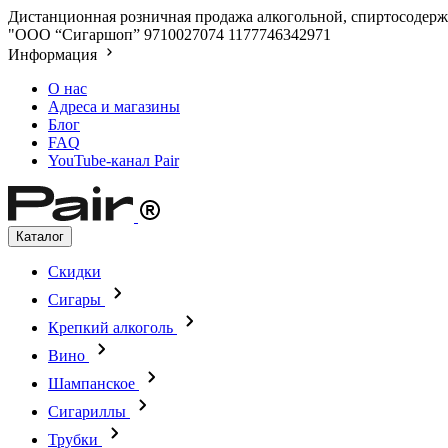
Дистанционная розничная продажа алкогольной, спиртосодержа
"ООО “Сигаршоп”
9710027074
1177746342971
Информация
О нас
Адреса и магазины
Блог
FAQ
YouTube-канал Pair
Каталог
Скидки
Сигары
Крепкий алкоголь
Вино
Шампанское
Сигариллы
Трубки