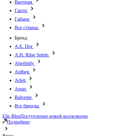
Вьетнам
Гаити
Гайана
Все страны
Бренд
A.E. Dor
A.H. Riise Spirits
Aberfeldy
Ardbeg
Arlett
Arran
Balvenie
Все бренды
Elie Bleu
Поступление новой коллелкции
Подробнее
Вино