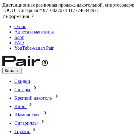
Дистанционная розничная продажа алкогольной, спиртосодержа
"ООО “Сигаршоп”
9710027074
1177746342971
Информация
О нас
Адреса и магазины
Блог
FAQ
YouTube-канал Pair
Каталог
Скидки
Сигары
Крепкий алкоголь
Вино
Шампанское
Сигариллы
Трубки