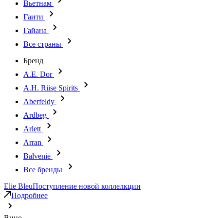
Вьетнам
Гаити
Гайана
Все страны
Бренд
A.E. Dor
A.H. Riise Spirits
Aberfeldy
Ardbeg
Arlett
Arran
Balvenie
Все бренды
Elie Bleu
Поступление новой коллелкции
Подробнее
Вино