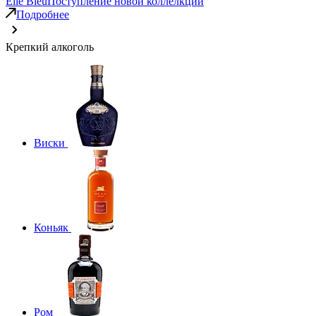
Elie Bleu
Поступление новой коллелкции
Подробнее
Крепкий алкоголь
Виски
Коньяк
Ром