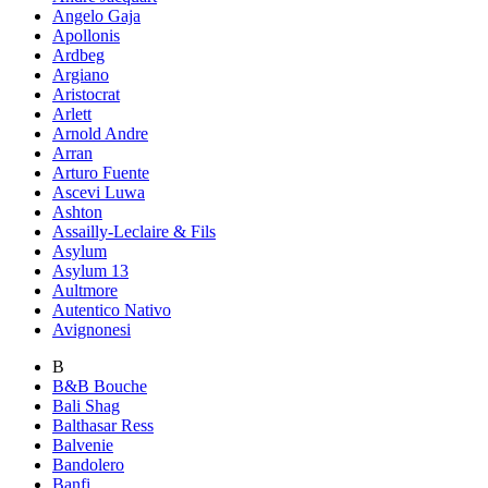
Angelo Gaja
Apollonis
Ardbeg
Argiano
Aristocrat
Arlett
Arnold Andre
Arran
Arturo Fuente
Ascevi Luwa
Ashton
Assailly-Leclaire & Fils
Asylum
Asylum 13
Aultmore
Autentico Nativo
Avignonesi
B
B&B Bouche
Bali Shag
Balthasar Ress
Balvenie
Bandolero
Banfi