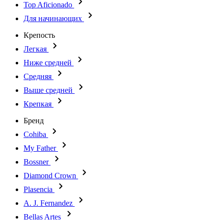
Top Aficionado
Для начинающих
Крепость
Легкая
Ниже средней
Средняя
Выше средней
Крепкая
Бренд
Cohiba
My Father
Bossner
Diamond Crown
Plasencia
A. J. Fernandez
Bellas Artes