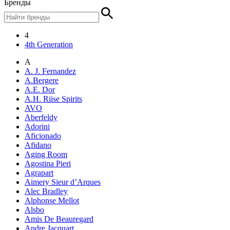
Бренды
4
4th Generation
A
A. J. Fernandez
A.Bergere
A.E. Dor
A.H. Riise Spirits
AVO
Aberfeldy
Adorini
Aficionado
Afidano
Aging Room
Agostina Pieri
Agrapart
Aimery Sieur d’Arques
Alec Bradley
Alphonse Mellot
Alsbo
Amis De Beauregard
Andre Jacquart