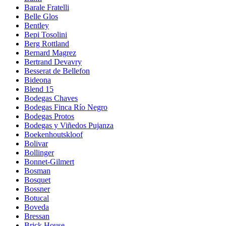
Barale Fratelli
Belle Glos
Bentley
Bepi Tosolini
Berg Rottland
Bernard Magrez
Bertrand Devavry
Besserat de Bellefon
Bideona
Blend 15
Bodegas Chaves
Bodegas Finca Río Negro
Bodegas Protos
Bodegas y Viñedos Pujanza
Boekenhoutskloof
Bolivar
Bollinger
Bonnet-Gilmert
Bosman
Bosquet
Bossner
Botucal
Boveda
Bressan
Brick House