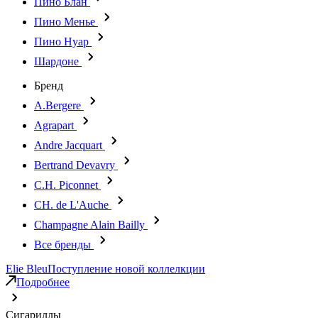
Пино Блан
Пино Менье
Пино Нуар
Шардоне
Бренд
A.Bergere
Agrapart
Andre Jacquart
Bertrand Devavry
C.H. Piconnet
CH. de L'Auche
Champagne Alain Bailly
Все бренды
Elie Bleu
Поступление новой коллелкции
Подробнее
Сигариллы