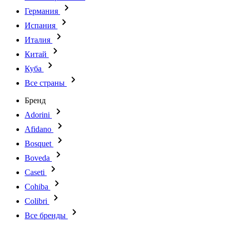
Германия
Испания
Италия
Китай
Куба
Все страны
Бренд
Adorini
Afidano
Bosquet
Boveda
Caseti
Cohiba
Colibri
Все бренды