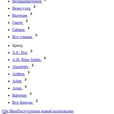
Великобритания
Венесуэла
Вьетнам
Гаити
Гайана
Все страны
Бренд
A.E. Dor
A.H. Riise Spirits
Aberfeldy
Ardbeg
Arlett
Arran
Balvenie
Все бренды
Elie Bleu
Поступление новой коллелкции