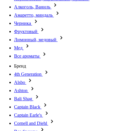
Алкоголь, Ваниль
Амаретто, миндаль
Черника
Фруктовый
Лимонный, медовый
Мед
Все ароматы
Бренд
4th Generation
Alsbo
Ashton
Bali Shag
Captain Black
Captain Earle's
Cornell and Diehl