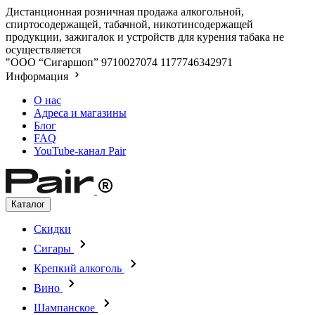
Дистанционная розничная продажа алкогольной,
спиртосодержащей, табачной, никотинсодержащей
продукции, зажигалок и устройств для курения табака не
осуществляется
"ООО “Сигаршоп”
9710027074
1177746342971
Информация
О нас
Адреса и магазины
Блог
FAQ
YouTube-канал Pair
Каталог
Скидки
Сигары
Крепкий алкоголь
Вино
Шампанское