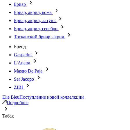
Бриар
Бриар, акрил, кожа
Бриар, акрил, латунь
Бриар, акрил, серебро
Тосканский бриар, акрил
Бренд
Gasparini
L'Anatra
Mastro De Paja
Ser Jacopo
ZIBI
Elie Bleu
Поступление новой коллелкции
Подробнее
Табак