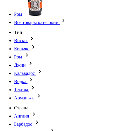
Ром
Все товары категории
Тип
Виски
Коньяк
Ром
Джин
Кальвадос
Водка
Текила
Арманьяк
Страна
Англия
Барбадос