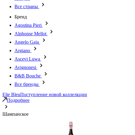
Все страны
Бренд
Agostina Pieri
Alphonse Mellot
Angelo Gaja
Argiano
Ascevi Luwa
Avignonesi
B&B Bouche
Все бренды
Elie Bleu
Поступление новой коллелкции
Подробнее
Шампанское