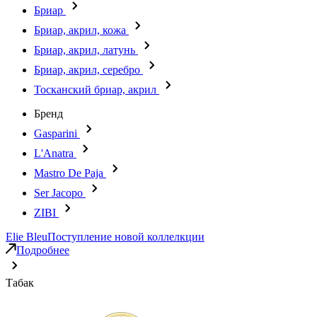
Бриар
Бриар, акрил, кожа
Бриар, акрил, латунь
Бриар, акрил, серебро
Тосканский бриар, акрил
Бренд
Gasparini
L'Anatra
Mastro De Paja
Ser Jacopo
ZIBI
Elie Bleu
Поступление новой коллелкции
Подробнее
Табак