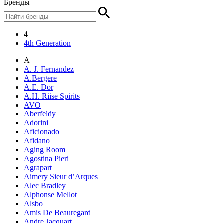
Бренды
4
4th Generation
A
A. J. Fernandez
A.Bergere
A.E. Dor
A.H. Riise Spirits
AVO
Aberfeldy
Adorini
Aficionado
Afidano
Aging Room
Agostina Pieri
Agrapart
Aimery Sieur d’Arques
Alec Bradley
Alphonse Mellot
Alsbo
Amis De Beauregard
Andre Jacquart