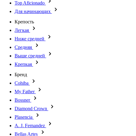
Top Aficionado
Для начинающих
Крепость
Легкая
Ниже средней
Средняя
Выше средней
Крепкая
Бренд
Cohiba
My Father
Bossner
Diamond Crown
Plasencia
A. J. Fernandez
Bellas Artes