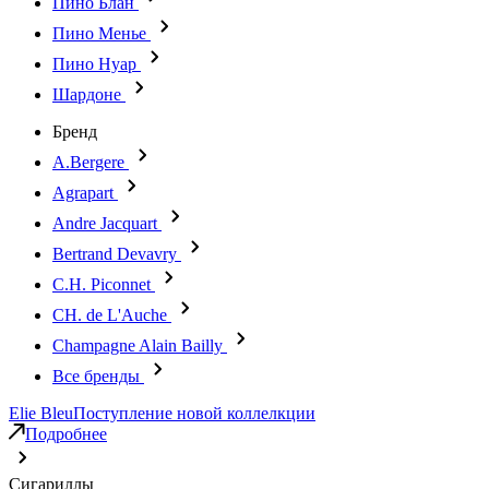
Пино Блан
Пино Менье
Пино Нуар
Шардоне
Бренд
A.Bergere
Agrapart
Andre Jacquart
Bertrand Devavry
C.H. Piconnet
CH. de L'Auche
Champagne Alain Bailly
Все бренды
Elie Bleu
Поступление новой коллелкции
Подробнее
Сигариллы