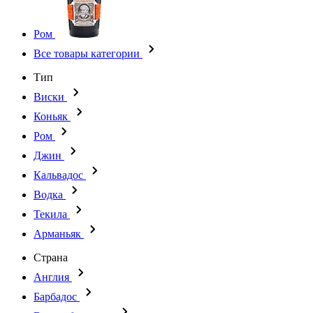
Ром
Все товары категории
Тип
Виски
Коньяк
Ром
Джин
Кальвадос
Водка
Текила
Арманьяк
Страна
Англия
Барбадос