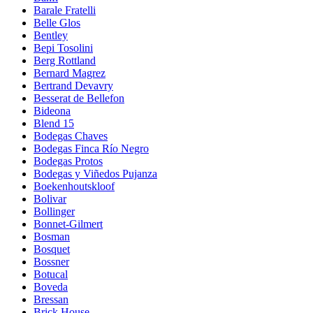
Barale Fratelli
Belle Glos
Bentley
Bepi Tosolini
Berg Rottland
Bernard Magrez
Bertrand Devavry
Besserat de Bellefon
Bideona
Blend 15
Bodegas Chaves
Bodegas Finca Río Negro
Bodegas Protos
Bodegas y Viñedos Pujanza
Boekenhoutskloof
Bolivar
Bollinger
Bonnet-Gilmert
Bosman
Bosquet
Bossner
Botucal
Boveda
Bressan
Brick House