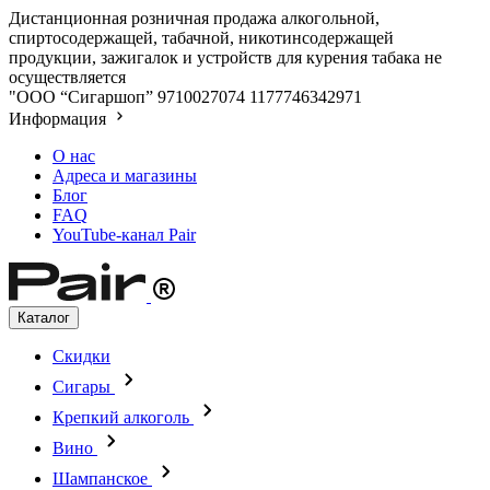
Дистанционная розничная продажа алкогольной,
спиртосодержащей, табачной, никотинсодержащей
продукции, зажигалок и устройств для курения табака не
осуществляется
"ООО “Сигаршоп”
9710027074
1177746342971
Информация
О нас
Адреса и магазины
Блог
FAQ
YouTube-канал Pair
Каталог
Скидки
Сигары
Крепкий алкоголь
Вино
Шампанское