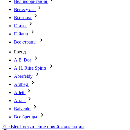
Великобритания
Венесуэла
Вьетнам
Гаити
Гайана
Все страны
Бренд
A.E. Dor
A.H. Riise Spirits
Aberfeldy
Ardbeg
Arlett
Arran
Balvenie
Все бренды
Elie Bleu
Поступление новой коллелкции