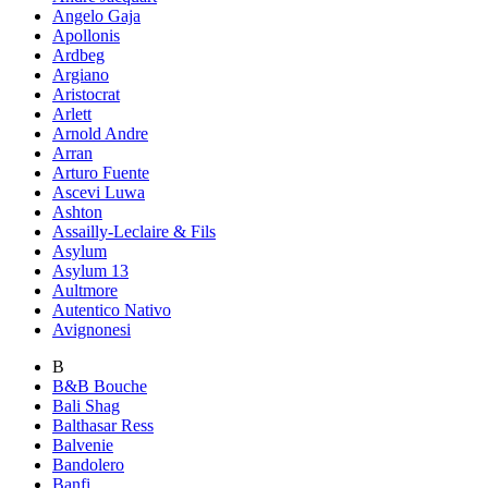
Angelo Gaja
Apollonis
Ardbeg
Argiano
Aristocrat
Arlett
Arnold Andre
Arran
Arturo Fuente
Ascevi Luwa
Ashton
Assailly-Leclaire & Fils
Asylum
Asylum 13
Aultmore
Autentico Nativo
Avignonesi
B
B&B Bouche
Bali Shag
Balthasar Ress
Balvenie
Bandolero
Banfi