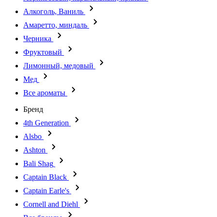
Алкоголь, Ваниль
Амаретто, миндаль
Черника
Фруктовый
Лимонный, медовый
Мед
Все ароматы
Бренд
4th Generation
Alsbo
Ashton
Bali Shag
Captain Black
Captain Earle's
Cornell and Diehl