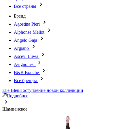
Все страны
Бренд
Agostina Pieri
Alphonse Mellot
Angelo Gaja
Argiano
Ascevi Luwa
Avignonesi
B&B Bouche
Все бренды
Elie Bleu
Поступление новой коллелкции
Подробнее
Шампанское