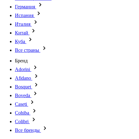
Германия
Испания
Италия
Китай
Куба
Все страны
Бренд
Adorini
Afidano
Bosquet
Boveda
Caseti
Cohiba
Colibri
Все бренды