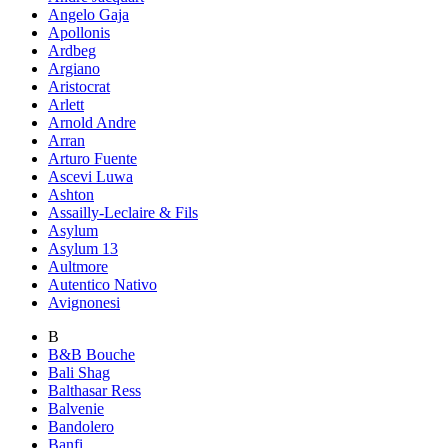
Angelo Gaja
Apollonis
Ardbeg
Argiano
Aristocrat
Arlett
Arnold Andre
Arran
Arturo Fuente
Ascevi Luwa
Ashton
Assailly-Leclaire & Fils
Asylum
Asylum 13
Aultmore
Autentico Nativo
Avignonesi
B
B&B Bouche
Bali Shag
Balthasar Ress
Balvenie
Bandolero
Banfi