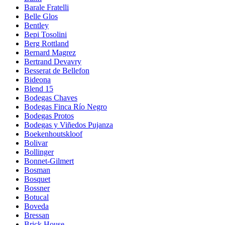
Barale Fratelli
Belle Glos
Bentley
Bepi Tosolini
Berg Rottland
Bernard Magrez
Bertrand Devavry
Besserat de Bellefon
Bideona
Blend 15
Bodegas Chaves
Bodegas Finca Río Negro
Bodegas Protos
Bodegas y Viñedos Pujanza
Boekenhoutskloof
Bolivar
Bollinger
Bonnet-Gilmert
Bosman
Bosquet
Bossner
Botucal
Boveda
Bressan
Brick House