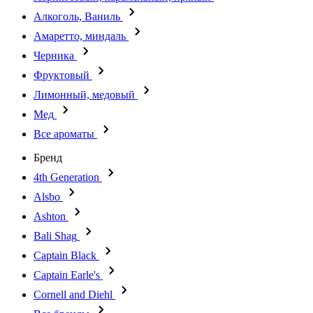
Алкоголь, Ваниль
Амаретто, миндаль
Черника
Фруктовый
Лимонный, медовый
Мед
Все ароматы
Бренд
4th Generation
Alsbo
Ashton
Bali Shag
Captain Black
Captain Earle's
Cornell and Diehl