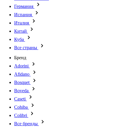
Германия
Испания
Италия
Китай
Куба
Все страны
Бренд
Adorini
Afidano
Bosquet
Boveda
Caseti
Cohiba
Colibri
Все бренды