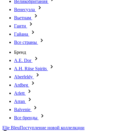
Великобритания
Венесуэла
Вьетнам
Гаити
Гайана
Все страны
Бренд
A.E. Dor
A.H. Riise Spirits
Aberfeldy
Ardbeg
Arlett
Arran
Balvenie
Все бренды
Elie Bleu
Поступление новой коллелкции