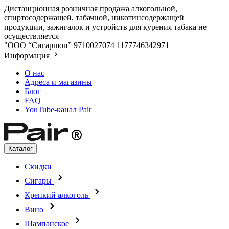
Дистанционная розничная продажа алкогольной,
спиртосодержащей, табачной, никотинсодержащей
продукции, зажигалок и устройств для курения табака не
осуществляется
"ООО “Сигаршоп”
9710027074
1177746342971
Информация
О нас
Адреса и магазины
Блог
FAQ
YouTube-канал Pair
Каталог
Скидки
Сигары
Крепкий алкоголь
Вино
Шампанское