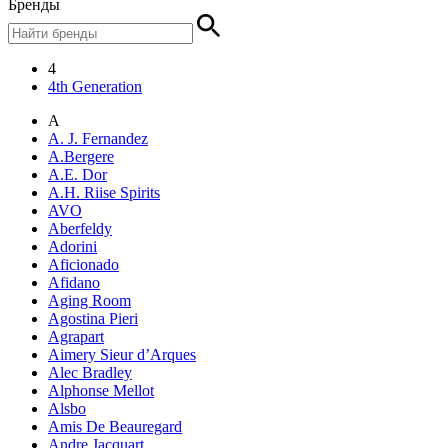
Бренды
4
4th Generation
A
A. J. Fernandez
A.Bergere
A.E. Dor
A.H. Riise Spirits
AVO
Aberfeldy
Adorini
Aficionado
Afidano
Aging Room
Agostina Pieri
Agrapart
Aimery Sieur d’Arques
Alec Bradley
Alphonse Mellot
Alsbo
Amis De Beauregard
Andre Jacquart