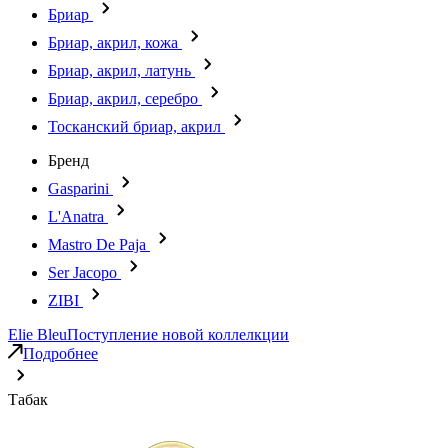
Бриар
Бриар, акрил, кожа
Бриар, акрил, латунь
Бриар, акрил, серебро
Тосканский бриар, акрил
Бренд
Gasparini
L'Anatra
Mastro De Paja
Ser Jacopo
ZIBI
Elie Bleu
Поступление новой коллелкции
Подробнее
Табак