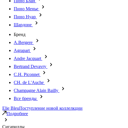
Пино Блан
Пино Менье
Пино Нуар
Шардоне
Бренд
A.Bergere
Agrapart
Andre Jacquart
Bertrand Devavry
C.H. Piconnet
CH. de L'Auche
Champagne Alain Bailly
Все бренды
Elie Bleu
Поступление новой коллелкции
Подробнее
Сигариллы