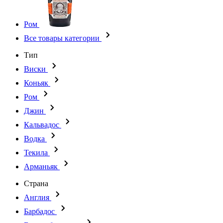
Ром
Все товары категории
Тип
Виски
Коньяк
Ром
Джин
Кальвадос
Водка
Текила
Арманьяк
Страна
Англия
Барбадос