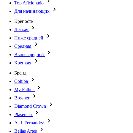
Top Aficionado
Для начинающих
Крепость
Легкая
Ниже средней
Средняя
Выше средней
Крепкая
Бренд
Cohiba
My Father
Bossner
Diamond Crown
Plasencia
A. J. Fernandez
Bellas Artes