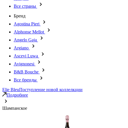
Все страны
Бренд
Agostina Pieri
Alphonse Mellot
Angelo Gaja
Argiano
Ascevi Luwa
Avignonesi
B&B Bouche
Все бренды
Elie Bleu
Поступление новой коллелкции
Подробнее
Шампанское