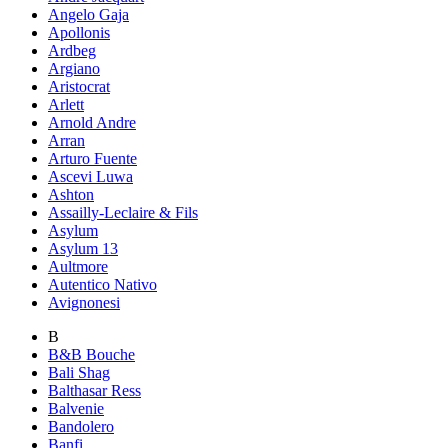
Angelo Gaja
Apollonis
Ardbeg
Argiano
Aristocrat
Arlett
Arnold Andre
Arran
Arturo Fuente
Ascevi Luwa
Ashton
Assailly-Leclaire & Fils
Asylum
Asylum 13
Aultmore
Autentico Nativo
Avignonesi
B
B&B Bouche
Bali Shag
Balthasar Ress
Balvenie
Bandolero
Banfi