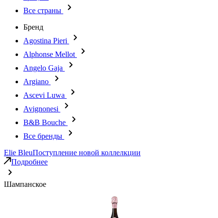
Все страны
Бренд
Agostina Pieri
Alphonse Mellot
Angelo Gaja
Argiano
Ascevi Luwa
Avignonesi
B&B Bouche
Все бренды
Elie Bleu
Поступление новой коллелкции
Подробнее
Шампанское