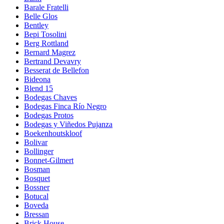
Barale Fratelli
Belle Glos
Bentley
Bepi Tosolini
Berg Rottland
Bernard Magrez
Bertrand Devavry
Besserat de Bellefon
Bideona
Blend 15
Bodegas Chaves
Bodegas Finca Río Negro
Bodegas Protos
Bodegas y Viñedos Pujanza
Boekenhoutskloof
Bolivar
Bollinger
Bonnet-Gilmert
Bosman
Bosquet
Bossner
Botucal
Boveda
Bressan
Brick House