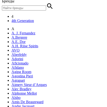
Бренды
4
4th Generation
A
A. J. Fernandez
A.Bergere
A.E. Dor
A.H. Riise Spirits
AVO
Aberfeldy
Adorini
Aficionado
Afidano
Aging Room
Agostina Pieri
Agrapart
Aimery Sieur d’Arques
Alec Bradley
Alphonse Mellot
Alsbo
Amis De Beauregard
Andre Jacquart