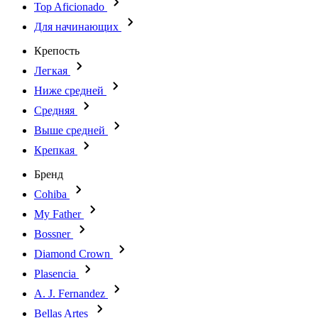
Top Aficionado
Для начинающих
Крепость
Легкая
Ниже средней
Средняя
Выше средней
Крепкая
Бренд
Cohiba
My Father
Bossner
Diamond Crown
Plasencia
A. J. Fernandez
Bellas Artes