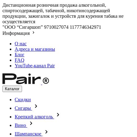
Дистанционная розничная продажа алкогольной,
спиртосодержащей, табачной, никотинсодержащей
продукции, зажигалок и устройств для курения табака не
осуществляется
"ООО “Сигаршоп”
9710027074
1177746342971
Информация
О нас
Адреса и магазины
Блог
FAQ
YouTube-канал Pair
Каталог
Скидки
Сигары
Крепкий алкоголь
Вино
Шампанское