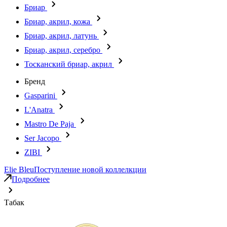
Бриар
Бриар, акрил, кожа
Бриар, акрил, латунь
Бриар, акрил, серебро
Тосканский бриар, акрил
Бренд
Gasparini
L'Anatra
Mastro De Paja
Ser Jacopo
ZIBI
Elie Bleu
Поступление новой коллелкции
Подробнее
Табак