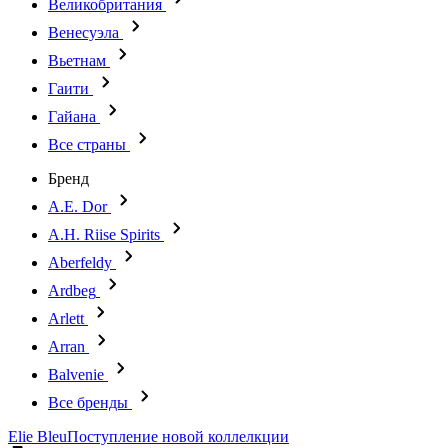
Великобритания
Венесуэла
Вьетнам
Гаити
Гайана
Все страны
Бренд
A.E. Dor
A.H. Riise Spirits
Aberfeldy
Ardbeg
Arlett
Arran
Balvenie
Все бренды
Elie Bleu
Поступление новой коллелкции