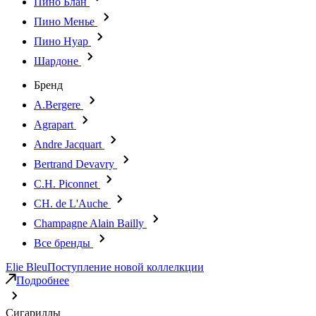
Пино Блан
Пино Менье
Пино Нуар
Шардоне
Бренд
A.Bergere
Agrapart
Andre Jacquart
Bertrand Devavry
C.H. Piconnet
CH. de L'Auche
Champagne Alain Bailly
Все бренды
Elie Bleu
Поступление новой коллелкции
Подробнее
Сигариллы