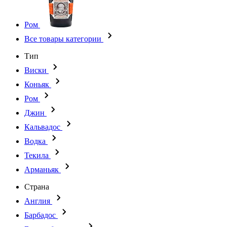
Ром
Все товары категории
Тип
Виски
Коньяк
Ром
Джин
Кальвадос
Водка
Текила
Арманьяк
Страна
Англия
Барбадос