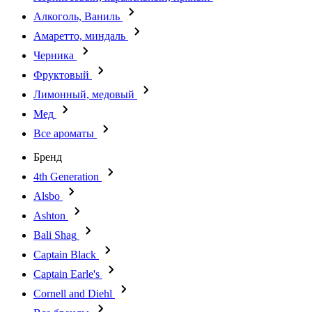
Алкоголь, Ваниль
Амаретто, миндаль
Черника
Фруктовый
Лимонный, медовый
Мед
Все ароматы
Бренд
4th Generation
Alsbo
Ashton
Bali Shag
Captain Black
Captain Earle's
Cornell and Diehl