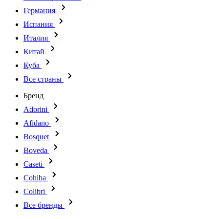
Германия
Испания
Италия
Китай
Куба
Все страны
Бренд
Adorini
Afidano
Bosquet
Boveda
Caseti
Cohiba
Colibri
Все бренды