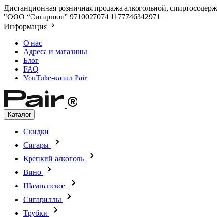
Дистанционная розничная продажа алкогольной, спиртосодержа
"ООО “Сигаршоп”
9710027074
1177746342971
Информация
О нас
Адреса и магазины
Блог
FAQ
YouTube-канал Pair
Каталог
Скидки
Сигары
Крепкий алкоголь
Вино
Шампанское
Сигариллы
Трубки