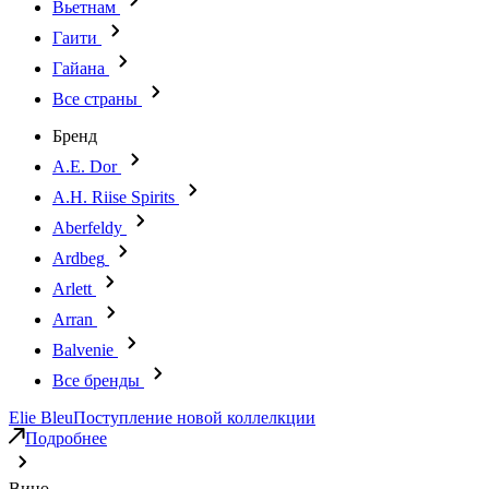
Вьетнам
Гаити
Гайана
Все страны
Бренд
A.E. Dor
A.H. Riise Spirits
Aberfeldy
Ardbeg
Arlett
Arran
Balvenie
Все бренды
Elie Bleu
Поступление новой коллелкции
Подробнее
Вино