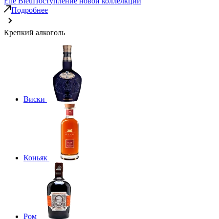
Elie Bleu
Поступление новой коллелкции
Подробнее
Крепкий алкоголь
Виски
Коньяк
Ром