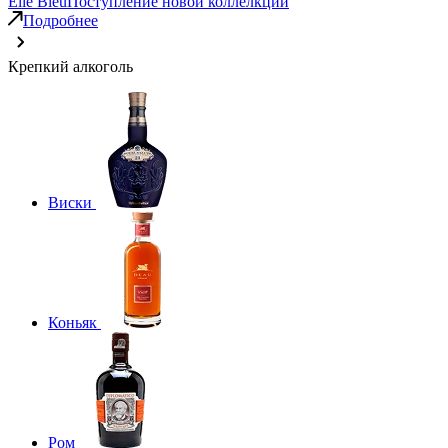
Elie Bleu
Поступление новой коллелкции
Подробнее
Крепкий алкоголь
Виски
Коньяк
Ром