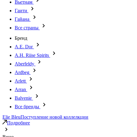
Вьетнам
Гаити
Гайана
Все страны
Бренд
A.E. Dor
A.H. Riise Spirits
Aberfeldy
Ardbeg
Arlett
Arran
Balvenie
Все бренды
Elie Bleu
Поступление новой коллелкции
Подробнее
Вино