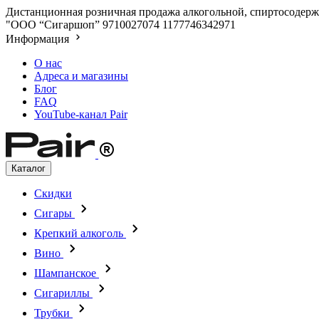
Дистанционная розничная продажа алкогольной, спиртосодержа
"ООО “Сигаршоп”
9710027074
1177746342971
Информация
О нас
Адреса и магазины
Блог
FAQ
YouTube-канал Pair
Каталог
Скидки
Сигары
Крепкий алкоголь
Вино
Шампанское
Сигариллы
Трубки