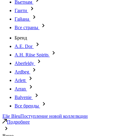
Вьетнам
Гаити
Гайана
Все страны
Бренд
A.E. Dor
A.H. Riise Spirits
Aberfeldy
Ardbeg
Arlett
Arran
Balvenie
Все бренды
Elie Bleu
Поступление новой коллелкции
Подробнее
Вино