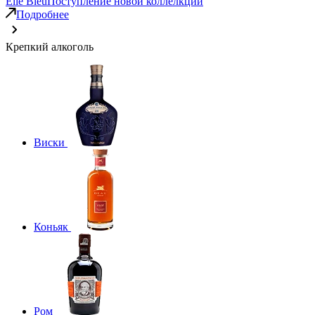
Elie Bleu
Поступление новой коллелкции
Подробнее
Крепкий алкоголь
Виски
Коньяк
Ром