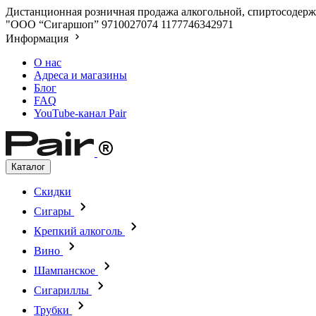
Дистанционная розничная продажа алкогольной, спиртосодержа
"ООО “Сигаршоп”
9710027074
1177746342971
Информация
О нас
Адреса и магазины
Блог
FAQ
YouTube-канал Pair
Каталог
Скидки
Сигары
Крепкий алкоголь
Вино
Шампанское
Сигариллы
Трубки