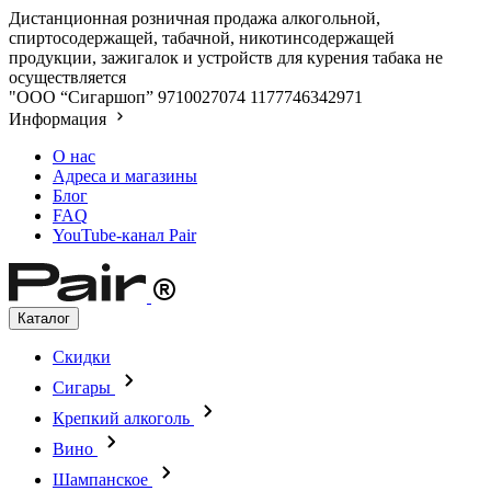
Дистанционная розничная продажа алкогольной,
спиртосодержащей, табачной, никотинсодержащей
продукции, зажигалок и устройств для курения табака не
осуществляется
"ООО “Сигаршоп”
9710027074
1177746342971
Информация
О нас
Адреса и магазины
Блог
FAQ
YouTube-канал Pair
Каталог
Скидки
Сигары
Крепкий алкоголь
Вино
Шампанское