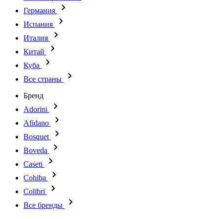
Германия
Испания
Италия
Китай
Куба
Все страны
Бренд
Adorini
Afidano
Bosquet
Boveda
Caseti
Cohiba
Colibri
Все бренды