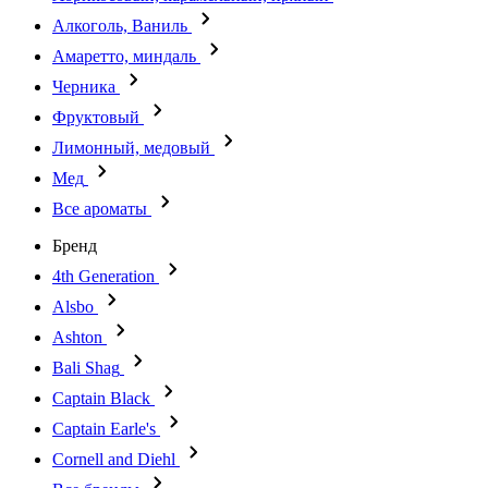
Алкоголь, Ваниль
Амаретто, миндаль
Черника
Фруктовый
Лимонный, медовый
Мед
Все ароматы
Бренд
4th Generation
Alsbo
Ashton
Bali Shag
Captain Black
Captain Earle's
Cornell and Diehl