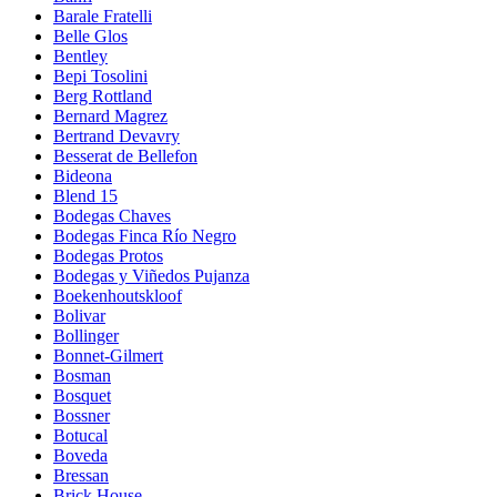
Barale Fratelli
Belle Glos
Bentley
Bepi Tosolini
Berg Rottland
Bernard Magrez
Bertrand Devavry
Besserat de Bellefon
Bideona
Blend 15
Bodegas Chaves
Bodegas Finca Río Negro
Bodegas Protos
Bodegas y Viñedos Pujanza
Boekenhoutskloof
Bolivar
Bollinger
Bonnet-Gilmert
Bosman
Bosquet
Bossner
Botucal
Boveda
Bressan
Brick House