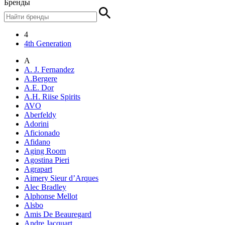
Бренды
4
4th Generation
A
A. J. Fernandez
A.Bergere
A.E. Dor
A.H. Riise Spirits
AVO
Aberfeldy
Adorini
Aficionado
Afidano
Aging Room
Agostina Pieri
Agrapart
Aimery Sieur d’Arques
Alec Bradley
Alphonse Mellot
Alsbo
Amis De Beauregard
Andre Jacquart