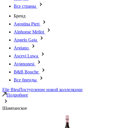
Все страны
Бренд
Agostina Pieri
Alphonse Mellot
Angelo Gaja
Argiano
Ascevi Luwa
Avignonesi
B&B Bouche
Все бренды
Elie Bleu
Поступление новой коллелкции
Подробнее
Шампанское