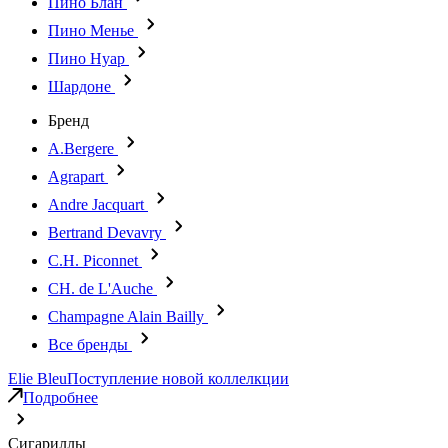
Пино Блан
Пино Менье
Пино Нуар
Шардоне
Бренд
A.Bergere
Agrapart
Andre Jacquart
Bertrand Devavry
C.H. Piconnet
CH. de L'Auche
Champagne Alain Bailly
Все бренды
Elie Bleu
Поступление новой коллелкции
Подробнее
Сигариллы