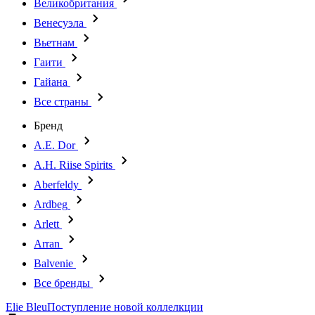
Великобритания
Венесуэла
Вьетнам
Гаити
Гайана
Все страны
Бренд
A.E. Dor
A.H. Riise Spirits
Aberfeldy
Ardbeg
Arlett
Arran
Balvenie
Все бренды
Elie Bleu
Поступление новой коллелкции