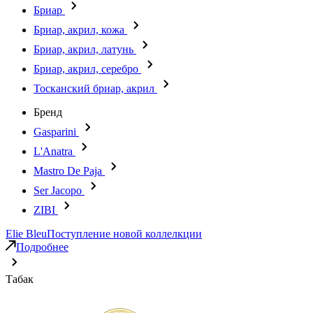
Бриар
Бриар, акрил, кожа
Бриар, акрил, латунь
Бриар, акрил, серебро
Тосканский бриар, акрил
Бренд
Gasparini
L'Anatra
Mastro De Paja
Ser Jacopo
ZIBI
Elie Bleu
Поступление новой коллелкции
Подробнее
Табак