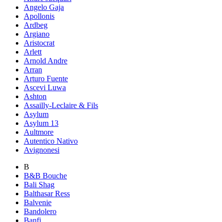
Angelo Gaja
Apollonis
Ardbeg
Argiano
Aristocrat
Arlett
Arnold Andre
Arran
Arturo Fuente
Ascevi Luwa
Ashton
Assailly-Leclaire & Fils
Asylum
Asylum 13
Aultmore
Autentico Nativo
Avignonesi
B
B&B Bouche
Bali Shag
Balthasar Ress
Balvenie
Bandolero
Banfi