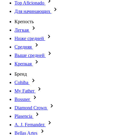
Top Aficionado
Для начинающих
Крепость
Легкая
Ниже средней
Средняя
Выше средней
Крепкая
Бренд
Cohiba
My Father
Bossner
Diamond Crown
Plasencia
A. J. Fernandez
Bellas Artes