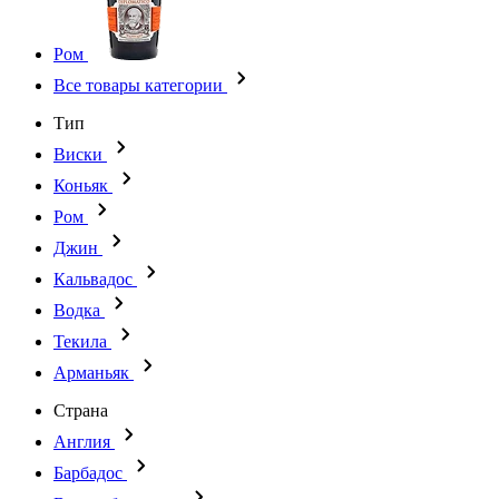
Ром
Все товары категории
Тип
Виски
Коньяк
Ром
Джин
Кальвадос
Водка
Текила
Арманьяк
Страна
Англия
Барбадос